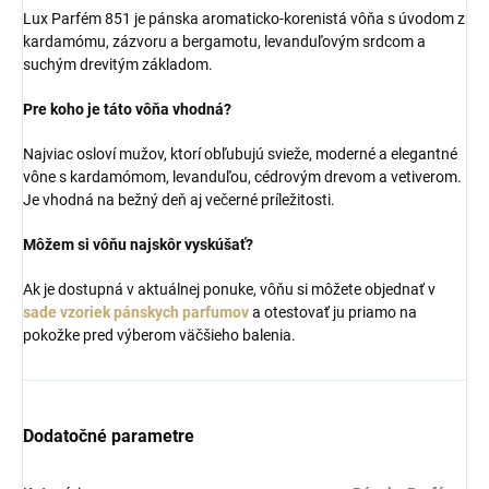
Lux Parfém 851 je pánska aromaticko-korenistá vôňa s úvodom z
kardamómu, zázvoru a bergamotu, levanduľovým srdcom a
suchým drevitým základom.
Pre koho je táto vôňa vhodná?
Najviac osloví mužov, ktorí obľubujú svieže, moderné a elegantné
vône s kardamómom, levanduľou, cédrovým drevom a vetiverom.
Je vhodná na bežný deň aj večerné príležitosti.
Môžem si vôňu najskôr vyskúšať?
Ak je dostupná v aktuálnej ponuke, vôňu si môžete objednať v
sade vzoriek pánskych parfumov
a otestovať ju priamo na
pokožke pred výberom väčšieho balenia.
Dodatočné parametre