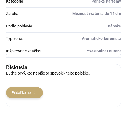
Kategória
:
Pánske Parfémy
Záruka
:
Možnost vrátenia do 14 dní
Podľa pohlavia
:
Pánske
Typ vône
:
Aromaticko-korenistá
Inšpirované značkou
:
Yves Saint Laurent
Diskusia
Buďte prvý, kto napíše príspevok k tejto položke.
Pridať komentár