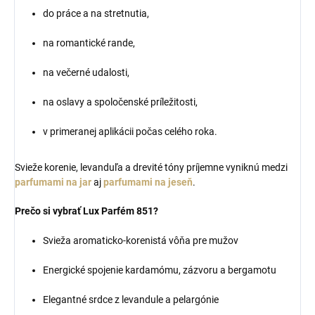
do práce a na stretnutia,
na romantické rande,
na večerné udalosti,
na oslavy a spoločenské príležitosti,
v primeranej aplikácii počas celého roka.
Svieže korenie, levanduľa a drevité tóny príjemne vyniknú medzi
parfumami na jar
aj
parfumami na jeseň
.
Prečo si vybrať Lux Parfém 851?
Svieža aromaticko-korenistá vôňa pre mužov
Energické spojenie kardamómu, zázvoru a bergamotu
Elegantné srdce z levandule a pelargónie