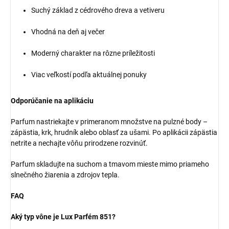
Suchý základ z cédrového dreva a vetiveru
Vhodná na deň aj večer
Moderný charakter na rôzne príležitosti
Viac veľkostí podľa aktuálnej ponuky
Odporúčanie na aplikáciu
Parfum nastriekajte v primeranom množstve na pulzné body –
zápästia, krk, hrudník alebo oblasť za ušami. Po aplikácii zápästia
netrite a nechajte vôňu prirodzene rozvinúť.
Parfum skladujte na suchom a tmavom mieste mimo priameho
slnečného žiarenia a zdrojov tepla.
FAQ
Aký typ vône je Lux Parfém 851?