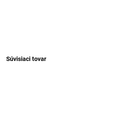
cédrového dreva a vetiveru jej dodáva moderný a elegantný
charakter.
DETAILNÉ INFORMÁCIE
OPÝTAŤ SA
STRÁŽIŤ
Súvisiaci tovar
NÁŠ TIP
SKLADOM
(>5 KS)
SKLADOM
(>5 KS)
Lux Parfém 298 –