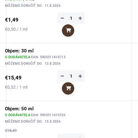
MÔŽEME DORUČIŤ DO:
11.8.2026
−
+
€1,49
Jednotková
€0,50 / 1 ml
Do košíka
cena:
Objem: 30 ml
U DODÁVATEĽA
EAN:
5905311410713
MÔŽEME DORUČIŤ DO:
13.8.2026
−
+
€15,49
Jednotková
€0,52 / 1 ml
Do košíka
cena:
Objem: 50 ml
U DODÁVATEĽA
EAN:
5905311410720
MÔŽEME DORUČIŤ DO:
13.8.2026
€18,49