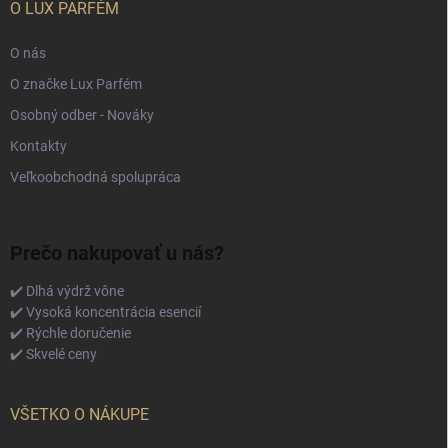
O LUX PARFÉM
O nás
O značke Lux Parfém
Osobný odber - Nováky
Kontakty
Veľkoobchodná spolupráca
Prečo nakupovať u nás?
✔️ Dlhá výdrž vône
✔️ Vysoká koncentrácia esencií
✔️ Rýchle doručenie
✔️ Skvelé ceny
VŠETKO O NÁKUPE