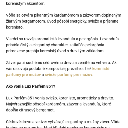
korenistým akcentom.
Vôňa sa otvára pikantným kardamómom a zázvorom doplneným
žiarivým bergamotom. Úvod pôsobí energicky, sviežo a príjemne
korenisto.
V srdci sa rozvíja aromatická levanduľa a pelargónia. Levanduľa
prináša čistý a elegantný charakter, zatiaľ čo pelargónia
prirodzene prepája korenistý úvod s drevitým základom.
Záver patrí suchému cédrovému drevu a zemitému vetiveru. Ak
vás oslovujú podobné kompozície, prezrite si tiež
korenisté
parfumy pre mužov
a
svieže parfumy pre mužov
.
Ako vonia Lux Parfém 851?
Lux Parfém 851 vonia sviežo, korenisto, aromaticky a drevito.
Najvýraznejšie pôsobí kardamóm, zázvor a levanduľa, ktoré
dopĺňa citrusový bergamot.
Cédrové drevo a vetiver vytvárajú elegantný a mužný záver. Vôňa
je vhodná pre mužov, ktorí hľadajú modernú kompozíciu na