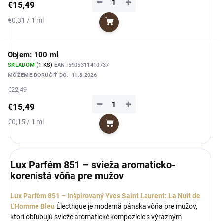
−
+
€15,49
Jednotková
€0,31 / 1 ml
Do košíka
cena:
Objem: 100 ml
SKLADOM
(1 KS)
EAN:
5905311410737
MÔŽEME DORUČIŤ DO:
11.8.2026
€22,49
−
+
€15,49
Jednotková
€0,15 / 1 ml
Do košíka
cena:
Lux Parfém 851 – svieža aromaticko-
korenistá vôňa pre mužov
Lux Parfém 851 – Inšpirovaný Yves Saint Laurent: La Nuit de
L'Homme Bleu
Électrique je moderná pánska vôňa pre mužov,
ktorí obľubujú svieže aromatické kompozície s výrazným