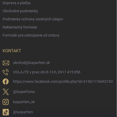
Doprava a platba
Obchodné podmienky
Podmienky ochrany osobných údajov
Reklamačný formular
Formulár pre odstúpenie od zmluvy
KONTAKT
obchod
@
luxparfem.sk
VOLAJTE v prac.dni 8-13 h, 0917 415 856
https://www.facebook.com/profile.php?id=61561176692743
@luxperfums
luxparfem_sk
@luxparfem