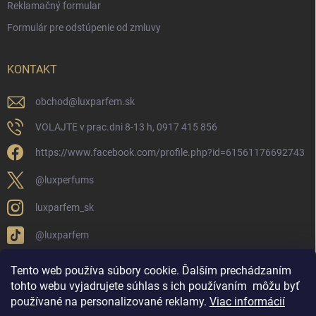
Reklamačný formular
Formulár pre odstúpenie od zmluvy
KONTAKT
obchod
@
luxparfem.sk
VOLAJTE v prac.dni 8-13 h, 0917 415 856
https://www.facebook.com/profile.php?id=61561176692743
@luxperfums
luxparfem_sk
@luxparfem
Tento web používa súbory cookie. Ďalším prechádzaním
tohto webu vyjadrujete súhlas s ich používaním
môžu byť
LUX PARFÉM NOVÁKY
Lux Parfém Skupina na FB
používané na personalizované reklamy
.
Viac informácií
Lux Parfum - Česká Republika
Lux Parfumok - Hungary