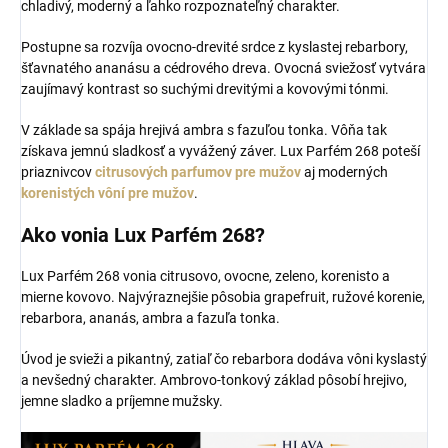
chladivý, moderný a ľahko rozpoznateľný charakter.
Postupne sa rozvíja ovocno-drevité srdce z kyslastej rebarbory,
šťavnatého ananásu a cédrového dreva. Ovocná sviežosť vytvára
zaujímavý kontrast so suchými drevitými a kovovými tónmi.
V základe sa spája hrejivá ambra s fazuľou tonka. Vôňa tak
získava jemnú sladkosť a vyvážený záver. Lux Parfém 268 poteší
priaznivcov
citrusových parfumov pre mužov
aj moderných
korenistých vôní pre mužov
.
Ako vonia Lux Parfém 268?
Lux Parfém 268 vonia citrusovo, ovocne, zeleno, korenisto a
mierne kovovo. Najvýraznejšie pôsobia grapefruit, ružové korenie,
rebarbora, ananás, ambra a fazuľa tonka.
Úvod je svieži a pikantný, zatiaľ čo rebarbora dodáva vôni kyslastý
a nevšedný charakter. Ambrovo-tonkový základ pôsobí hrejivo,
jemne sladko a príjemne mužsky.