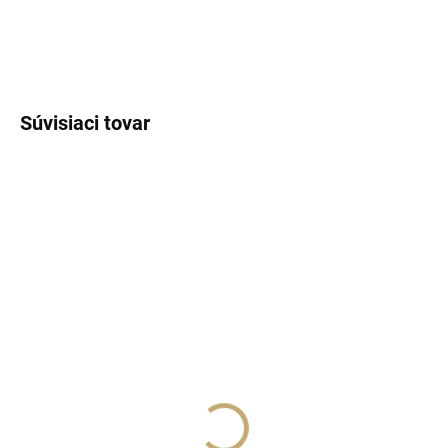
DETAILNÉ INFORMÁCIE
OPÝTAŤ SA
STRÁŽIŤ
Súvisiaci tovar
NÁŠ TIP
NÁŠ TIP
SKLADOM
SKLADOM
(>5 KS)
(>5 KS)
Lux Parfém 303 –
Lux Parfém 866 –
Inšpirovaný Paco
Inšpirovaný Dior:
Rabanne: 1 Million
Sauvage Elixir