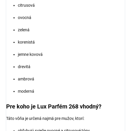
citrusová
ovocná
zelená
korenistá
jemne kovová
drevitá
ambrová
moderná
Pre koho je Lux Parfém 268 vhodný?
Táto vôňa je určená najmä pre mužov, ktorí:
obľubujú svieže ovocné a citrusové tóny,