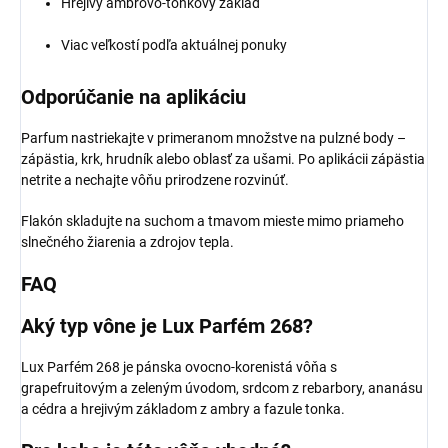
Hrejivý ambrovo-tonkový základ
Viac veľkostí podľa aktuálnej ponuky
Odporúčanie na aplikáciu
Parfum nastriekajte v primeranom množstve na pulzné body –
zápästia, krk, hrudník alebo oblasť za ušami. Po aplikácii zápästia
netrite a nechajte vôňu prirodzene rozvinúť.
Flakón skladujte na suchom a tmavom mieste mimo priameho
slnečného žiarenia a zdrojov tepla.
FAQ
Aký typ vône je Lux Parfém 268?
Lux Parfém 268 je pánska ovocno-korenistá vôňa s
grapefruitovým a zeleným úvodom, srdcom z rebarbory, ananásu
a cédra a hrejivým základom z ambry a fazule tonka.