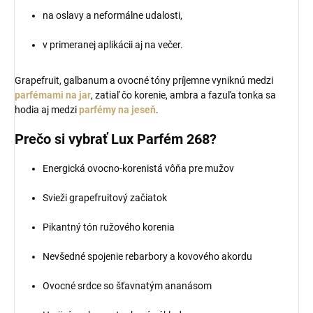
na oslavy a neformálne udalosti,
v primeranej aplikácii aj na večer.
Grapefruit, galbanum a ovocné tóny príjemne vyniknú medzi
parfémami na jar
, zatiaľ čo korenie, ambra a fazuľa tonka sa
hodia aj medzi
parfémy na jeseň
.
Prečo si vybrať Lux Parfém 268?
Energická ovocno-korenistá vôňa pre mužov
Svieži grapefruitový začiatok
Pikantný tón ružového korenia
Nevšedné spojenie rebarbory a kovového akordu
Ovocné srdce so šťavnatým ananásom