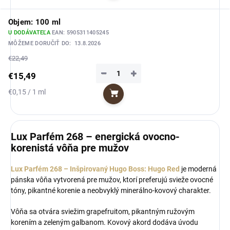
Objem: 100 ml
U DODÁVATEĽA
EAN:
5905311405245
MÔŽEME DORUČIŤ DO:
13.8.2026
€22,49
−
+
€15,49
Jednotková
€0,15 / 1 ml
Do košíka
cena:
Lux Parfém 268 – energická ovocno-
korenistá vôňa pre mužov
Lux Parfém 268 – Inšpirovaný Hugo Boss: Hugo Red
je moderná
pánska vôňa vytvorená pre mužov, ktorí preferujú svieže ovocné
tóny, pikantné korenie a neobvyklý minerálno-kovový charakter.
Vôňa sa otvára sviežim grapefruitom, pikantným ružovým
korením a zeleným galbanom. Kovový akord dodáva úvodu