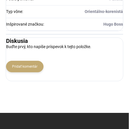
Typ vône
:
Orientálno-korenistá
Inšpirované značkou
:
Hugo Boss
Diskusia
Buďte prvý, kto napíše príspevok k tejto položke.
Pridať komentár
Z
á
p