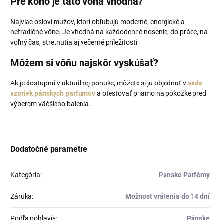
Pre koho je táto vôňa vhodná?
Najviac osloví mužov, ktorí obľubujú moderné, energické a
netradičné vône. Je vhodná na každodenné nosenie, do práce, na
voľný čas, stretnutia aj večerné príležitosti.
Môžem si vôňu najskôr vyskúšať?
Ak je dostupná v aktuálnej ponuke, môžete si ju objednať v
sade
vzoriek pánskych parfumov
a otestovať priamo na pokožke pred
výberom väčšieho balenia.
Dodatočné parametre
Kategória
:
Pánske Parfémy
Záruka
:
Možnost vrátenia do 14 dní
Podľa pohlavia
:
Pánske