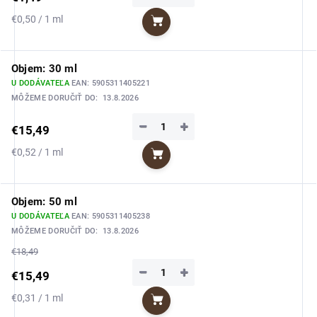
Jednotková
€0,50 / 1 ml
Do košíka
cena:
Objem: 30 ml
U DODÁVATEĽA
EAN:
5905311405221
MÔŽEME DORUČIŤ DO:
13.8.2026
−
+
€15,49
Jednotková
€0,52 / 1 ml
Do košíka
cena:
Objem: 50 ml
U DODÁVATEĽA
EAN:
5905311405238
MÔŽEME DORUČIŤ DO:
13.8.2026
€18,49
−
+
€15,49
Jednotková
€0,31 / 1 ml
Do košíka
cena: