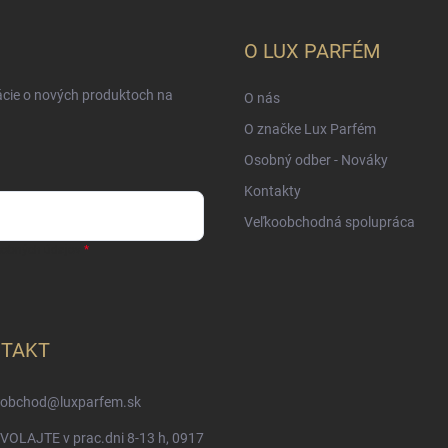
O LUX PARFÉM
ácie o nových produktoch na
O nás
O značke Lux Parfém
Osobný odber - Nováky
Kontakty
Veľkoobchodná spolupráca
sobných údajov
TAKT
obchod
@
luxparfem.sk
VOLAJTE v prac.dni 8-13 h, 0917