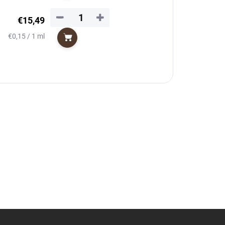
−
+
€15,49
Jednotková
€0,15 / 1 ml
Do košíka
cena: