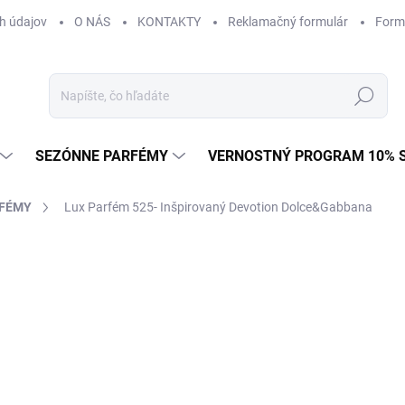
h údajov
O NÁS
KONTAKTY
Reklamačný formulár
Form
Hľadať
SEZÓNNE PARFÉMY
VERNOSTNÝ PROGRAM 10% 
RFÉMY
Lux Parfém 525- Inšpirovaný Devotion Dolce&Gabbana
ZNAČKA:
DOLCE & GABBANA
od €1,49
od
€1
Jednotková
od €0,15 / 1 ml
cena:
Zvoľte variant