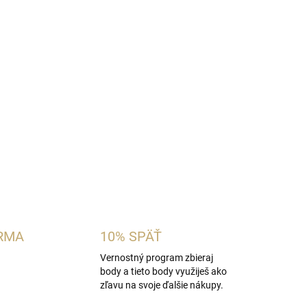
dámska vôňa inšpirovaná charakterom
Dolce &
andizovaný citrón s pomarančovým kvetom,
mným rumovým akordom a sladkou vanilkou.
bujú citrusovo-vanilkové gurmánske vône.
OPÝTAŤ SA
STRÁŽIŤ
RMA
10% SPÄŤ
Vernostný program zbieraj
body a tieto body využiješ ako
zľavu na svoje ďalšie nákupy.