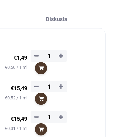
Diskusia
−
+
€1,49
Jednotková
€0,50 / 1 ml
Do košíka
cena:
−
+
€15,49
Jednotková
€0,52 / 1 ml
Do košíka
cena:
−
+
€15,49
Jednotková
€0,31 / 1 ml
Do košíka
cena: