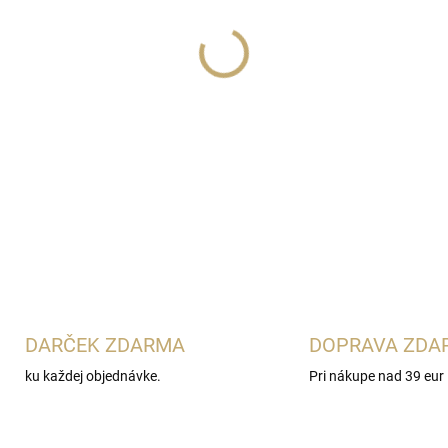
Lux Parfém 525
je lahodná 
Gabbana Devotion
. Spája k
krémovou panna cottou, je
Ideálna pre ženy, ktoré obľu
DETAILNÉ INFORMÁCIE
DARČEK ZDARMA
DOPRAVA ZDA
ku každej objednávke.
Pri nákupe nad 39 eur