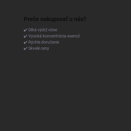
Prečo nakupovať u nás?
✔️ Dlhá výdrž vône
✔️ Vysoká koncentrácia esencií
✔️ Rýchle doručenie
✔️ Skvelé ceny