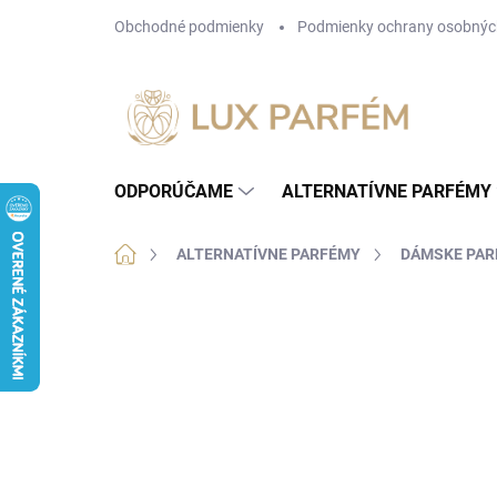
Prejsť
Obchodné podmienky
Podmienky ochrany osobnýc
na
obsah
ODPORÚČAME
ALTERNATÍVNE PARFÉMY
Domov
ALTERNATÍVNE PARFÉMY
DÁMSKE PA
Neohodnotené
Podrobnosti hodnotenia
NOVINKA