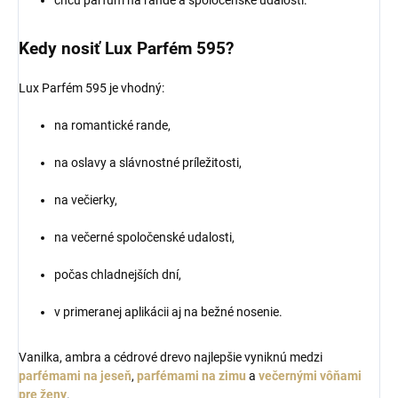
chcú parfum na rande a spoločenské udalosti.
Kedy nosiť Lux Parfém 595?
Lux Parfém 595 je vhodný:
na romantické rande,
na oslavy a slávnostné príležitosti,
na večierky,
na večerné spoločenské udalosti,
počas chladnejších dní,
v primeranej aplikácii aj na bežné nosenie.
Vanilka, ambra a cédrové drevo najlepšie vyniknú medzi
parfémami na jeseň
,
parfémami na zimu
a
večernými vôňami
pre ženy
.