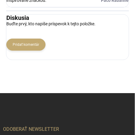
Inšpirované značkou
:
Paco Rabanne
Diskusia
Buďte prvý, kto napíše príspevok k tejto položke.
Pridať komentár
Z
á
p
ä
t
i
ODOBERAŤ NEWSLETTER