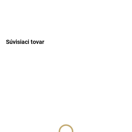
DETAILNÉ INFORMÁCIE
OPÝTAŤ SA
STRÁŽIŤ
Súvisiaci tovar
NÁŠ TIP
SKLADOM
(>5 KS)
SKLADOM
(>5 KS)
Lux Parfém 112 –
Lux Parfém 534 –
Inšpirovaný Chanel:
Inšpirovaný Paco
Coco Mademoiselle