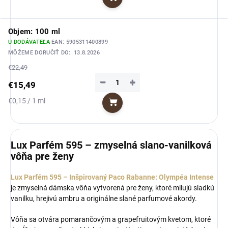
Do košíka
cena:
Objem: 100 ml
U DODÁVATEĽA
EAN:
5905311400899
MÔŽEME DORUČIŤ DO:
13.8.2026
€22,49
−
+
€15,49
Jednotková
€0,15 / 1 ml
Do košíka
cena:
Lux Parfém 595 – zmyselná slano-vanilková
vôňa pre ženy
Lux Parfém 595 – Inšpirovaný Paco Rabanne: Olympéa Intense
je zmyselná dámska vôňa vytvorená pre ženy, ktoré milujú sladkú
vanilku, hrejivú ambru a originálne slané parfumové akordy.
Vôňa sa otvára pomarančovým a grapefruitovým kvetom, ktoré