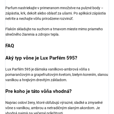
Parfum nastriekajte v primeranom množstve na pulzné body –
zápästia, krk, dekolt alebo oblasť za ušami. Po aplikácii zápästia
netrite a nechajte vôňu prirodzene rozvinúť.
Flakón skladujte na suchom a tmavom mieste mimo priameho
slnečného žiarenia a zdrojov tepla.
FAQ
Aký typ vône je Lux Parfém 595?
Lux Parfém 595 je dámska vanilkovo-ambrová vôňa s
pomarančovým a grapefruitovým kvetom, bielym korením, slanou
vanilkou a hrejivým drevitým základom.
Pre koho je táto vôňa vhodná?
Najviac osloví ženy, ktoré obľubujú výrazné, sladké a zmyselné
vône s vanilkou, ambrou a netradičným slaným akordom. Je
vhodná najmä na večerné príležitosti.