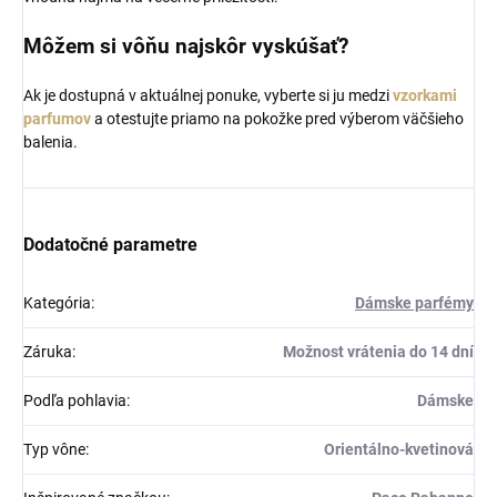
Môžem si vôňu najskôr vyskúšať?
Ak je dostupná v aktuálnej ponuke, vyberte si ju medzi
vzorkami
parfumov
a otestujte priamo na pokožke pred výberom väčšieho
balenia.
Dodatočné parametre
Kategória
:
Dámske parfémy
Záruka
:
Možnost vrátenia do 14 dní
Podľa pohlavia
:
Dámske
Typ vône
:
Orientálno-kvetinová