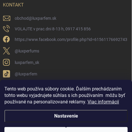
KONTAKT
obchod
@
luxparfem.sk
VOLAJTE v prac.dni 8-13 h, 0917 415 856
https://www.facebook.com/profile.php?id=61561176692743
@luxperfums
luxparfem_sk
@luxparfem
Tento web používa súbory cookie. Ďalším prechádzaním
tohto webu vyjadrujete súhlas s ich používaním
môžu byť
LUX PARFÉM NOVÁKY
Lux Parfém Skupina na FB
používané na personalizované reklamy
.
Viac informácií
Lux Parfum - Česká Republika
Lux Parfumok - Hungary
Nastavenie
Copyright 2026
LUX PARFÉM
. Všetky práva vyhradené.
Upraviť nastavenie