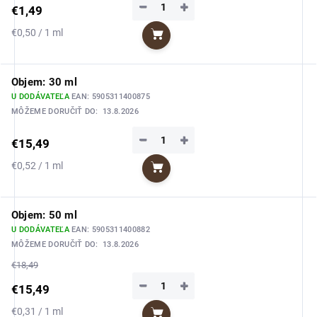
−
+
€1,49
Jednotková
€0,50 / 1 ml
Do košíka
cena:
Objem: 30 ml
U DODÁVATEĽA
EAN:
5905311400875
MÔŽEME DORUČIŤ DO:
13.8.2026
−
+
€15,49
Jednotková
€0,52 / 1 ml
Do košíka
cena:
Objem: 50 ml
U DODÁVATEĽA
EAN:
5905311400882
MÔŽEME DORUČIŤ DO:
13.8.2026
€18,49
−
+
€15,49
Jednotková
€0,31 / 1 ml