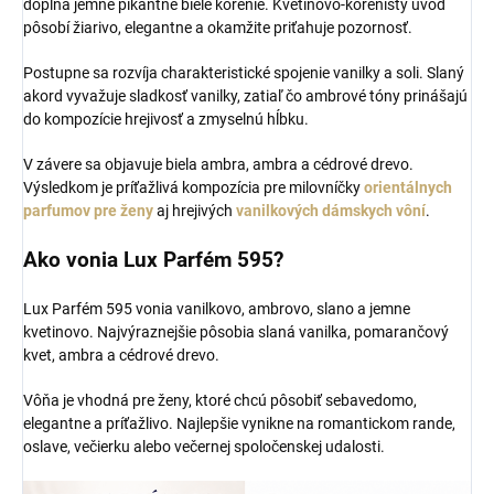
dopĺňa jemne pikantné biele korenie. Kvetinovo-korenistý úvod
pôsobí žiarivo, elegantne a okamžite priťahuje pozornosť.
Postupne sa rozvíja charakteristické spojenie vanilky a soli. Slaný
akord vyvažuje sladkosť vanilky, zatiaľ čo ambrové tóny prinášajú
do kompozície hrejivosť a zmyselnú hĺbku.
V závere sa objavuje biela ambra, ambra a cédrové drevo.
Výsledkom je príťažlivá kompozícia pre milovníčky
orientálnych
parfumov pre ženy
aj hrejivých
vanilkových dámskych vôní
.
Ako vonia Lux Parfém 595?
Lux Parfém 595 vonia vanilkovo, ambrovo, slano a jemne
kvetinovo. Najvýraznejšie pôsobia slaná vanilka, pomarančový
kvet, ambra a cédrové drevo.
Vôňa je vhodná pre ženy, ktoré chcú pôsobiť sebavedomo,
elegantne a príťažlivo. Najlepšie vynikne na romantickom rande,
oslave, večierku alebo večernej spoločenskej udalosti.