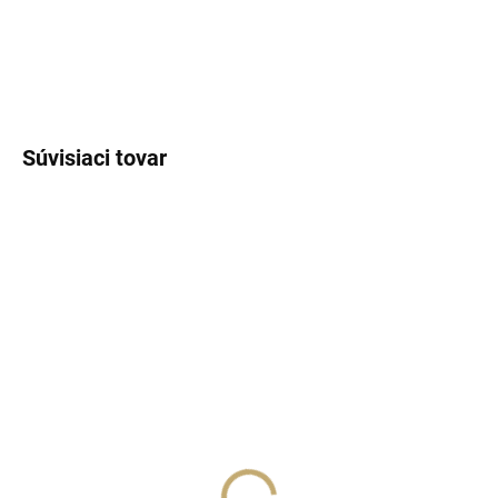
DETAILNÉ INFORMÁCIE
OPÝTAŤ SA
STRÁŽIŤ
Súvisiaci tovar
SKLADOM
(>5 KS)
SKLADOM
(>5 KS)
Lux Parfém 088 –
Lux Parfém 083 –
Inšpirovaný Rihanna:
Inšpirovaný Chloé:
Rogue