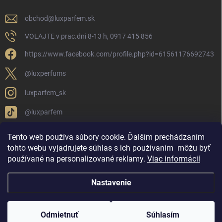
obchod
@
luxparfem.sk
VOLAJTE v prac.dni 8-13 h, 0917 415 856
https://www.facebook.com/profile.php?id=61561176692743
@luxperfums
luxparfem_sk
@luxparfem
Tento web používa súbory cookie. Ďalším prechádzaním
tohto webu vyjadrujete súhlas s ich používaním
môžu byť
LUX PARFÉM NOVÁKY
Lux Parfém Skupina na FB
používané na personalizované reklamy
.
Viac informácií
Lux Parfum - Česká Republika
Lux Parfumok - Hungary
Nastavenie
Copyright 2026
LUX PARFÉM
. Všetky práva vyhradené.
Upraviť nastavenie
cookies
Odmietnuť
Súhlasím