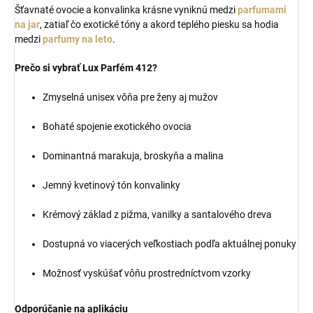
Šťavnaté ovocie a konvalinka krásne vyniknú medzi
parfumami
na jar
, zatiaľ čo exotické tóny a akord teplého piesku sa hodia
medzi
parfumy na leto
.
Prečo si vybrať Lux Parfém 412?
Zmyselná unisex vôňa pre ženy aj mužov
Bohaté spojenie exotického ovocia
Dominantná marakuja, broskyňa a malina
Jemný kvetinový tón konvalinky
Krémový základ z pižma, vanilky a santalového dreva
Dostupná vo viacerých veľkostiach podľa aktuálnej ponuky
Možnosť vyskúšať vôňu prostredníctvom vzorky
Odporúčanie na aplikáciu