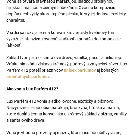
Vôňa sa otvára šťavnatou marakujou, sladkou broskyňou,
hruškou, malinou a čiernymi ríbezľami. Ovocnú kompozíciu
dopĺňa neobvyklý akord teplého piesku, ktorý jej dodáva exotický
charakter.
V srdci sa rozvíja jemná konvalinka. Jej čistý kvetinový tón
vyvažuje intenzívnu ovocnú sladkosť a prináša do kompozície
ľahkosť.
Základ tvorí pižmo, santalové drevo, vanilka, pačuli a heliotrop.
Vďaka nim vôňa získava krémový, púdrový a zmyselný záver. Lux
Parfém 412 poteší priaznivcov
unisex parfumov
aj bohatých
orientálnych parfumov
.
Ako vonia Lux Parfém 412?
Lux Parfém 412 vonia sladko, ovocne, exoticky a pižmovo.
Najvýraznejšie pôsobia marakuja, broskyňa, hruška a malina,
ktoré dopĺňa jemná konvalinka a krémový základ z pižma, vanilky
a santalového dreva.
Vôňa je vhodná pre ženy aj mužov, ktorí chcú pôsobiť výrazne,