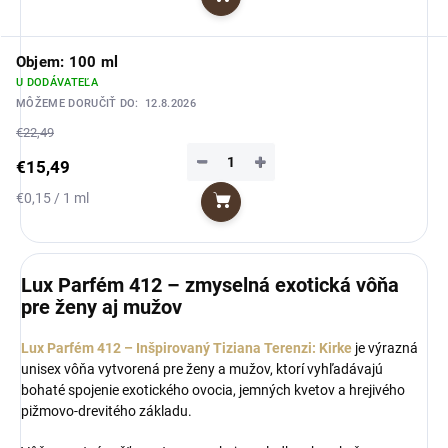
Do košíka
cena:
Objem: 100 ml
U DODÁVATEĽA
MÔŽEME DORUČIŤ DO:
12.8.2026
€22,49
−
+
€15,49
Jednotková
€0,15 / 1 ml
Do košíka
cena:
Lux Parfém 412 – zmyselná exotická vôňa
pre ženy aj mužov
Lux Parfém 412 – Inšpirovaný Tiziana Terenzi: Kirke
je výrazná
unisex vôňa vytvorená pre ženy a mužov, ktorí vyhľadávajú
bohaté spojenie exotického ovocia, jemných kvetov a hrejivého
pižmovo-drevitého základu.