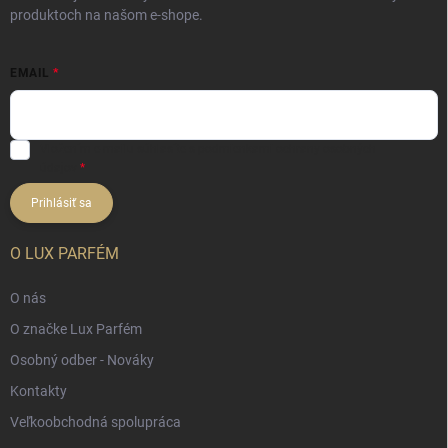
produktoch na našom e-shope.
EMAIL
Vložením e-mailu súhlasíte s
podmienkami ochrany osobných
údajov
Prihlásiť sa
O LUX PARFÉM
O nás
O značke Lux Parfém
Osobný odber - Nováky
Kontakty
Veľkoobchodná spolupráca