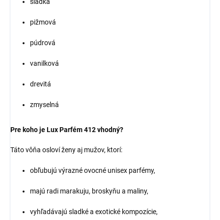
sladká
pižmová
púdrová
vanilková
drevitá
zmyselná
Pre koho je Lux Parfém 412 vhodný?
Táto vôňa osloví ženy aj mužov, ktorí:
obľubujú výrazné ovocné unisex parfémy,
majú radi marakuju, broskyňu a maliny,
vyhľadávajú sladké a exotické kompozície,