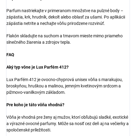
Parfum nastriekajte v primeranom množstve na pulzné body –
zápästia, krk, hrudník, dekolt alebo oblasť za ušami. Po aplikácii
zápästia netrite a nechajte vôňu prirodzene rozvinúť.
Flakón skladujte na suchom a tmavom mieste mimo priameho
slnečného žiarenia a zdrojov tepla.
FAQ
Aký typ vône je Lux Parfém 412?
Lux Parfém 412 je ovocno-chyprová unisex vôňa s marakujou,
broskyňou, hruškou a malinou, jemným kvetinovým srdcom a
pižmovo-vanilkovým základom.
Pre koho je táto vôňa vhodná?
Vôňa je vhodná pre ženy aj mužov, ktorí obľubujú sladké, exotické
a výrazné ovocné parfumy. Môže sa nosiť cez deň aj na večierky a
spoločenské príležitosti.