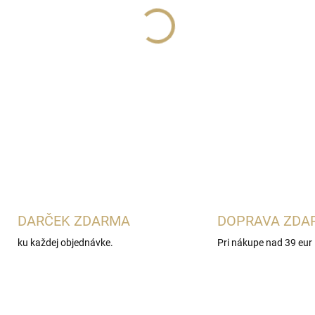
Lux Parfém 412
je šťavnatá
Terenzi Kirké
. Spája marakuj
konvalinkou, heliotropom, v
mužov, ktorí obľubujú výra
DETAILNÉ INFORMÁCIE
DARČEK ZDARMA
DOPRAVA ZDA
ku každej objednávke.
Pri nákupe nad 39 eur