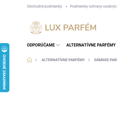
Prejsť
Obchodné podmienky
Podmienky ochrany osobnýc
na
obsah
ODPORÚČAME
ALTERNATÍVNE PARFÉMY
Domov
ALTERNATÍVNE PARFÉMY
DÁMSKE PA
Neohodnotené
Podrobnosti hodnotenia