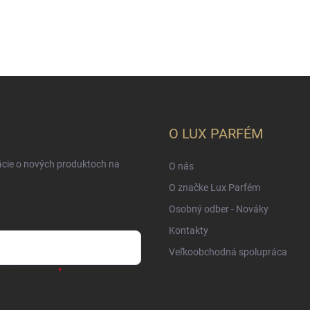
O LUX PARFÉM
ácie o nových produktoch na
O nás
O značke Lux Parfém
Osobný odber - Nováky
Kontakty
Veľkoobchodná spolupráca
sobných údajov