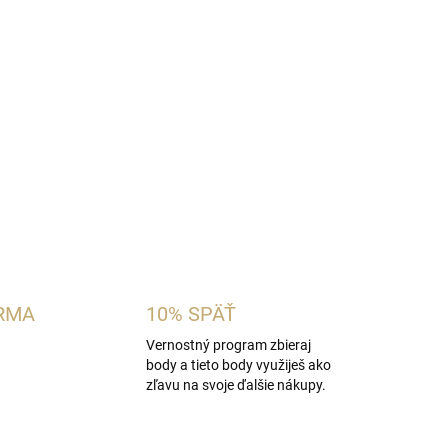
 unisex vôňa inšpirovaná charakterom
Tiziana
u, broskyňu, hrušku, malinu a čierne ríbezle s
anilkou a bielym pižmom. Je vhodná pre ženy aj
zné ovocné vône so sladkým krémovým základom.
OPÝTAŤ SA
STRÁŽIŤ
RMA
10% SPÄŤ
Vernostný program zbieraj
body a tieto body využiješ ako
zľavu na svoje ďalšie nákupy.