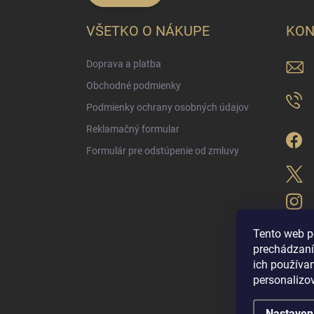
VŠETKO O NÁKUPE
KON
Doprava a platba
Obchodné podmienky
Podmienky ochrany osobných údajov
Reklamačný formular
Formulár pre odstúpenie od zmluvy
Tento web p
prechádzaní
ich použív
LUX PARFÉM NO
personalizo
Nastaven