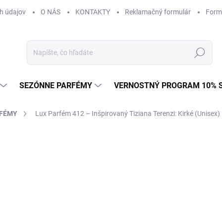
h údajov
O NÁS
KONTAKTY
Reklamačný formulár
Form
Hľadať
SEZÓNNE PARFÉMY
VERNOSTNÝ PROGRAM 10% 
RFÉMY
Lux Parfém 412 – Inšpirovaný Tiziana Terenzi: Kirké (Unisex)
ZNAČKA:
TIZIANA TERENZI
od €1,49
od
€1
Jednotková
od €0,15 / 1 ml
cena:
Zvoľte variant