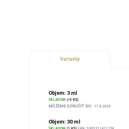
Lux Parfém 088 je odvážna
Lux
dámska vôňa inšpirovaná
dám
charakterom Rihanna Rogue.
cha
Spája citrónový kvet a cyklámen
Spá
so šťavnatou slivkou, ružou,
svie
jazmínom a výrazným semišom.
bro
Hrejivý...
Zemi
Varianty
Objem: 3 ml
SKLADOM
(>5 KS)
MÔŽEME DORUČIŤ DO:
11.8.2026
Objem: 30 ml
SKLADOM
(1 KS)
EAN:
5905311411734