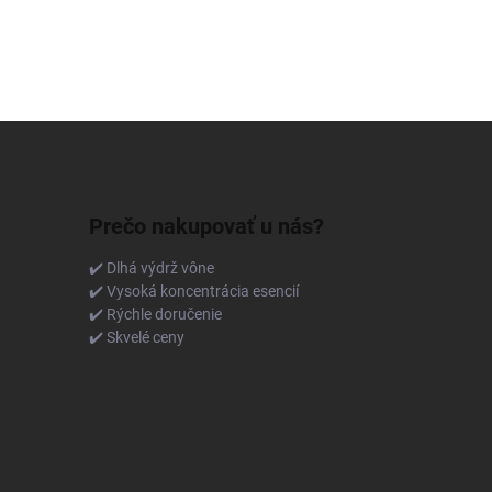
Prečo nakupovať u nás?
✔️ Dlhá výdrž vône
✔️ Vysoká koncentrácia esencií
✔️ Rýchle doručenie
✔️ Skvelé ceny