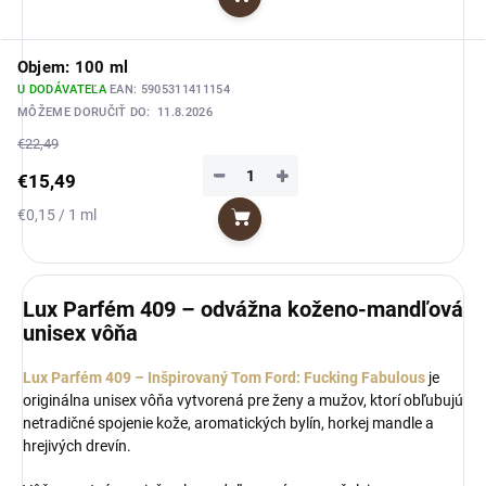
Do košíka
cena:
Objem: 100 ml
U DODÁVATEĽA
EAN:
5905311411154
MÔŽEME DORUČIŤ DO:
11.8.2026
€22,49
−
+
€15,49
Jednotková
€0,15 / 1 ml
Do košíka
cena:
Lux Parfém 409 – odvážna koženo-mandľová
unisex vôňa
Lux Parfém 409 – Inšpirovaný Tom Ford: Fucking Fabulous
je
originálna unisex vôňa vytvorená pre ženy a mužov, ktorí obľubujú
netradičné spojenie kože, aromatických bylín, horkej mandle a
hrejivých drevín.