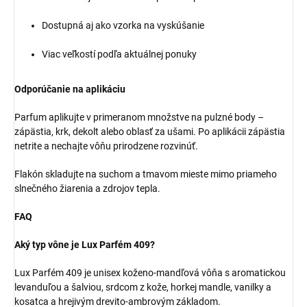
Dostupná aj ako vzorka na vyskúšanie
Viac veľkostí podľa aktuálnej ponuky
Odporúčanie na aplikáciu
Parfum aplikujte v primeranom množstve na pulzné body –
zápästia, krk, dekolt alebo oblasť za ušami. Po aplikácii zápästia
netrite a nechajte vôňu prirodzene rozvinúť.
Flakón skladujte na suchom a tmavom mieste mimo priameho
slnečného žiarenia a zdrojov tepla.
FAQ
Aký typ vône je Lux Parfém 409?
Lux Parfém 409 je unisex koženo-mandľová vôňa s aromatickou
levanduľou a šalviou, srdcom z kože, horkej mandle, vanilky a
kosatca a hrejivým drevito-ambrovým základom.