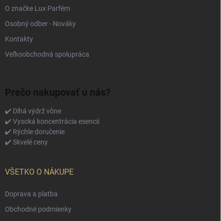
O značke Lux Parfém
Osobný odber - Nováky
Kontakty
Veľkoobchodná spolupráca
Prečo nakupovať u nás?
✔️ Dlhá výdrž vône
✔️ Vysoká koncentrácia esencií
✔️ Rýchle doručenie
✔️ Skvelé ceny
VŠETKO O NÁKUPE
Doprava a platba
Obchodné podmienky