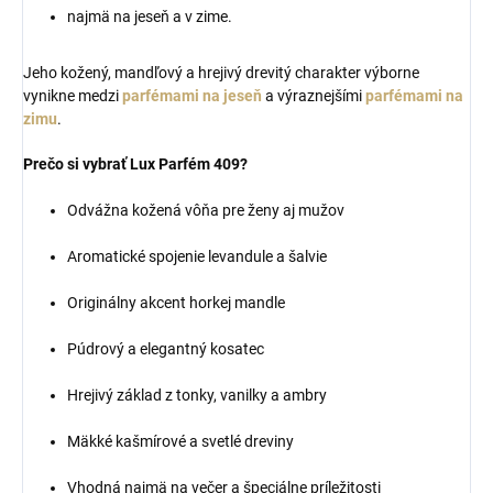
najmä na jeseň a v zime.
Jeho kožený, mandľový a hrejivý drevitý charakter výborne
vynikne medzi
parfémami na jeseň
a výraznejšími
parfémami na
zimu
.
Prečo si vybrať Lux Parfém 409?
Odvážna kožená vôňa pre ženy aj mužov
Aromatické spojenie levandule a šalvie
Originálny akcent horkej mandle
Púdrový a elegantný kosatec
Hrejivý základ z tonky, vanilky a ambry
Mäkké kašmírové a svetlé dreviny
Vhodná najmä na večer a špeciálne príležitosti