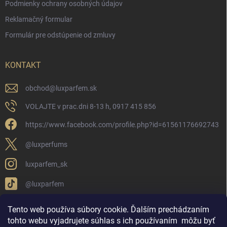
Podmienky ochrany osobných údajov
Reklamačný formular
Formulár pre odstúpenie od zmluvy
KONTAKT
obchod
@
luxparfem.sk
VOLAJTE v prac.dni 8-13 h, 0917 415 856
https://www.facebook.com/profile.php?id=61561176692743
@luxperfums
luxparfem_sk
@luxparfem
Tento web používa súbory cookie. Ďalším prechádzaním
tohto webu vyjadrujete súhlas s ich používaním
môžu byť
LUX PARFÉM NOVÁKY
Lux Parfém Skupina na FB