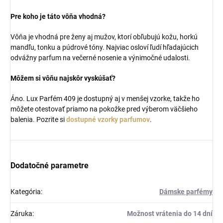
Pre koho je táto vôňa vhodná?
Vôňa je vhodná pre ženy aj mužov, ktorí obľubujú kožu, horkú
mandľu, tonku a púdrové tóny. Najviac osloví ľudí hľadajúcich
odvážny parfum na večerné nosenie a výnimočné udalosti.
Môžem si vôňu najskôr vyskúšať?
Áno. Lux Parfém 409 je dostupný aj v menšej vzorke, takže ho
môžete otestovať priamo na pokožke pred výberom väčšieho
balenia. Pozrite si
dostupné vzorky parfumov
.
Dodatočné parametre
Kategória
:
Dámske parfémy
Záruka
:
Možnost vrátenia do 14 dní