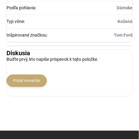
Podľa pohlavia
:
Dámske
Typ vône
:
Kožená
Inšpirované značkou
:
Tom Ford
Diskusia
Buďte prvý, kto napíše príspevok k tejto položke.
Pridať komentár
Z