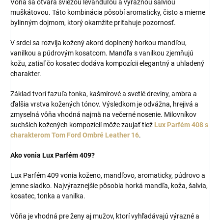
Vôňa sa otvára sviežou levanduľou a výraznou šalviou
muškátovou. Táto kombinácia pôsobí aromaticky, čisto a mierne
bylinným dojmom, ktorý okamžite priťahuje pozornosť.
V srdci sa rozvíja kožený akord doplnený horkou mandľou,
vanilkou a púdrovým kosatcom. Mandľa s vanilkou zjemňujú
kožu, zatiaľ čo kosatec dodáva kompozícii elegantný a uhladený
charakter.
Základ tvorí fazuľa tonka, kašmírové a svetlé dreviny, ambra a
ďalšia vrstva kožených tónov. Výsledkom je odvážna, hrejivá a
zmyselná vôňa vhodná najmä na večerné nosenie. Milovníkov
suchších kožených kompozícií môže zaujať tiež
Lux Parfém 408 s
charakterom Tom Ford Ombré Leather 16
.
Ako vonia Lux Parfém 409?
Lux Parfém 409 vonia koženo, mandľovo, aromaticky, púdrovo a
jemne sladko. Najvýraznejšie pôsobia horká mandľa, koža, šalvia,
kosatec, tonka a vanilka.
Vôňa je vhodná pre ženy aj mužov, ktorí vyhľadávajú výrazné a