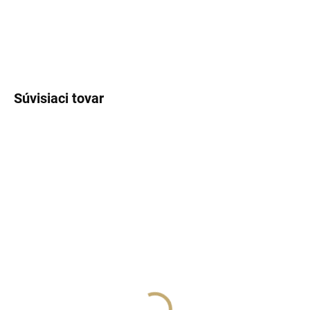
DETAILNÉ INFORMÁCIE
OPÝTAŤ SA
STRÁŽIŤ
Súvisiaci tovar
NÁŠ TIP
SKLADOM
(>5 KS)
SKLADOM
(>5 KS)
Lux Parfém 407 –
Lux Parfém 401 –
Inšpirovaný MFK: Gentle
Inšpirovaný Maison
Fluidity Silver (Unisex)