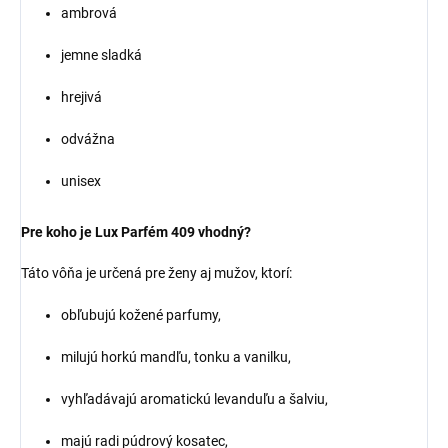
ambrová
jemne sladká
hrejivá
odvážna
unisex
Pre koho je Lux Parfém 409 vhodný?
Táto vôňa je určená pre ženy aj mužov, ktorí:
obľubujú kožené parfumy,
milujú horkú mandľu, tonku a vanilku,
vyhľadávajú aromatickú levanduľu a šalviu,
majú radi púdrový kosatec,