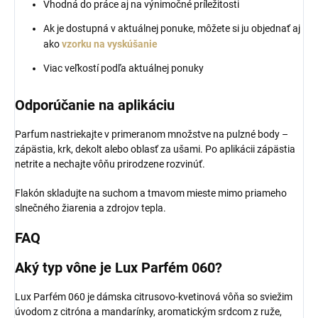
Vhodná do práce aj na výnimočné príležitosti
Ak je dostupná v aktuálnej ponuke, môžete si ju objednať aj
ako
vzorku na vyskúšanie
Viac veľkostí podľa aktuálnej ponuky
Odporúčanie na aplikáciu
Parfum nastriekajte v primeranom množstve na pulzné body –
zápästia, krk, dekolt alebo oblasť za ušami. Po aplikácii zápästia
netrite a nechajte vôňu prirodzene rozvinúť.
Flakón skladujte na suchom a tmavom mieste mimo priameho
slnečného žiarenia a zdrojov tepla.
FAQ
Aký typ vône je Lux Parfém 060?
Lux Parfém 060 je dámska citrusovo-kvetinová vôňa so sviežim
úvodom z citróna a mandarínky, aromatickým srdcom z ruže,