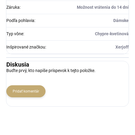
Záruka
:
Možnost vrátenia do 14 dní
Podľa pohlavia
:
Dámske
Typ vône
:
Chypre-kvetinová
Inšpirované značkou
:
Xerjoff
Diskusia
Buďte prvý, kto napíše príspevok k tejto položke.
Pridať komentár