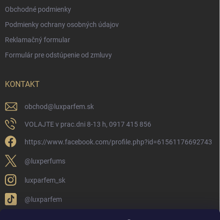
Obchodné podmienky
Podmienky ochrany osobných údajov
Reklamačný formular
Formulár pre odstúpenie od zmluvy
KONTAKT
obchod
@
luxparfem.sk
VOLAJTE v prac.dni 8-13 h, 0917 415 856
https://www.facebook.com/profile.php?id=61561176692743
@luxperfums
luxparfem_sk
@luxparfem