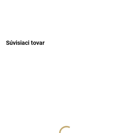
DETAILNÉ INFORMÁCIE
OPÝTAŤ SA
STRÁŽIŤ
Súvisiaci tovar
SKLADOM
(>5 KS)
SKLADOM
(>5 KS)
Lux Parfém 021 –
Lux Parfém 193 –
Inšpirovaný Cacharel:
Inšpirovaný Cacharel:
Amor Amor