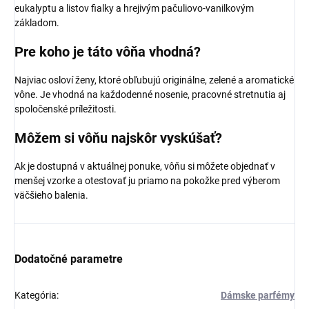
eukalyptu a listov fialky a hrejivým pačuliovo-vanilkovým
základom.
Pre koho je táto vôňa vhodná?
Najviac osloví ženy, ktoré obľubujú originálne, zelené a aromatické
vône. Je vhodná na každodenné nosenie, pracovné stretnutia aj
spoločenské príležitosti.
Môžem si vôňu najskôr vyskúšať?
Ak je dostupná v aktuálnej ponuke, vôňu si môžete objednať v
menšej vzorke a otestovať ju priamo na pokožke pred výberom
väčšieho balenia.
Dodatočné parametre
Kategória
:
Dámske parfémy