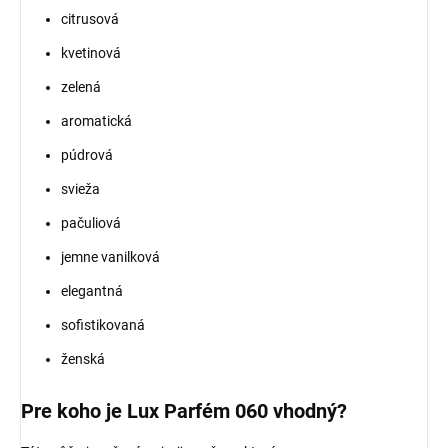
citrusová
kvetinová
zelená
aromatická
púdrová
svieža
pačuliová
jemne vanilková
elegantná
sofistikovaná
ženská
Pre koho je Lux Parfém 060 vhodný?