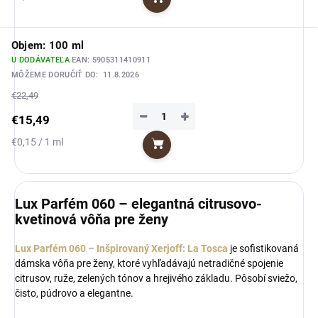
Do košíka
cena:
Objem: 100 ml
U DODÁVATEĽA
EAN:
5905311410911
MÔŽEME DORUČIŤ DO:
11.8.2026
€22,49
−
+
€15,49
Jednotková
€0,15 / 1 ml
Do košíka
cena:
Lux Parfém 060 – elegantná citrusovo-
kvetinová vôňa pre ženy
Lux Parfém 060 – Inšpirovaný Xerjoff: La Tosca
je sofistikovaná
dámska vôňa pre ženy, ktoré vyhľadávajú netradičné spojenie
citrusov, ruže, zelených tónov a hrejivého základu. Pôsobí sviežo,
čisto, púdrovo a elegantne.