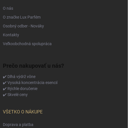
O nás
O značke Lux Parfém
Osobný odber - Nováky
Kontakty
Veľkoobchodná spolupráca
Prečo nakupovať u nás?
✔️ Dlhá výdrž vône
✔️ Vysoká koncentrácia esencií
✔️ Rýchle doručenie
✔️ Skvelé ceny
VŠETKO O NÁKUPE
Doprava a platba