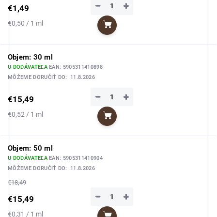
−
+
€1,49
Jednotková
€0,50 / 1 ml
Do košíka
cena:
Objem: 30 ml
U DODÁVATEĽA
EAN:
5905311410898
MÔŽEME DORUČIŤ DO:
11.8.2026
−
+
€15,49
Jednotková
€0,52 / 1 ml
Do košíka
cena:
Objem: 50 ml
U DODÁVATEĽA
EAN:
5905311410904
MÔŽEME DORUČIŤ DO:
11.8.2026
€18,49
−
+
€15,49
Jednotková
€0,31 / 1 ml