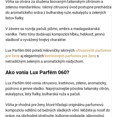
Vôňa sa otvára za studena lisovaným talianskym citrónom a
zelenou mandarínkou. Iskrivý citrusový úvod postupne prechádza
do aromatického srdca z bulharskej ruže, eukalyptu a zelených
listov fialky.
V závere sa rozvíja pačuli, pižmo, ambra a madagaskarská
vanilka. Tieto tóny dodávajú kompozícii hĺbku, hebkosť, jemnú
sladkosť a vyvážený hrejivý charakter.
Lux Parfém 060 poteší milovníčky iskrivých
citrusových parfumov
pre ženy
aj elegantných
kvetinových parfumov pre ženy
s
netradičným zeleným a aromatickým nádychom.
Ako vonia Lux Parfém 060?
Lux Parfém 060 vonia citrusovo, kvetinovo, zeleno, aromaticky,
púdrovo a jemne sladko. Najvýraznejšie pôsobia taliansky citrón,
eukalyptus, listy fialky, bulharská ruža a pačuli.
Vôňa je vhodná pre ženy, ktoré hľadajú originálnu parfumovú
kompozíciu odlišnú od bežných sladkých vôní. Môžete ju nosiť do
práce, na obchodné stretnutie, kultúrne podujatie, slávnostnú