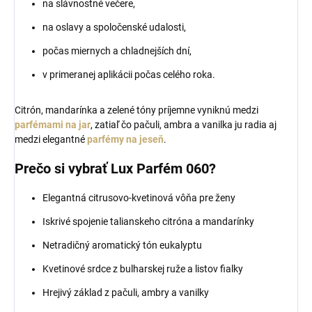
na slávnostné večere,
na oslavy a spoločenské udalosti,
počas miernych a chladnejších dní,
v primeranej aplikácii počas celého roka.
Citrón, mandarínka a zelené tóny príjemne vyniknú medzi
parfémami na jar
, zatiaľ čo pačuli, ambra a vanilka ju radia aj
medzi elegantné
parfémy na jeseň
.
Prečo si vybrať Lux Parfém 060?
Elegantná citrusovo-kvetinová vôňa pre ženy
Iskrivé spojenie talianskeho citróna a mandarínky
Netradičný aromatický tón eukalyptu
Kvetinové srdce z bulharskej ruže a listov fialky
Hrejivý základ z pačuli, ambry a vanilky