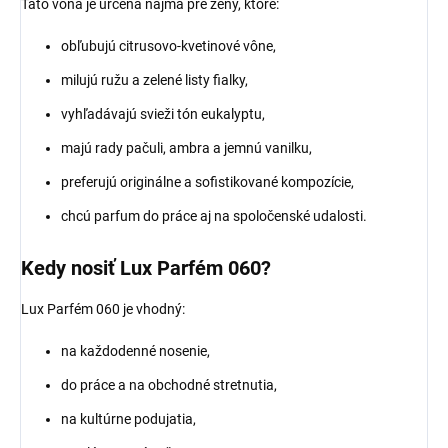
Táto vôňa je určená najmä pre ženy, ktoré:
obľubujú citrusovo-kvetinové vône,
milujú ružu a zelené listy fialky,
vyhľadávajú svieži tón eukalyptu,
majú rady pačuli, ambra a jemnú vanilku,
preferujú originálne a sofistikované kompozície,
chcú parfum do práce aj na spoločenské udalosti.
Kedy nosiť Lux Parfém 060?
Lux Parfém 060 je vhodný:
na každodenné nosenie,
do práce a na obchodné stretnutia,
na kultúrne podujatia,