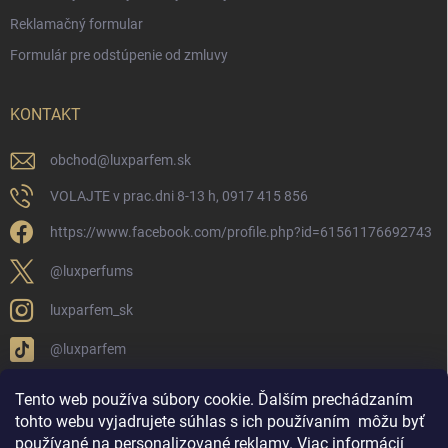
Reklamačný formular
Formulár pre odstúpenie od zmluvy
KONTAKT
obchod
@
luxparfem.sk
VOLAJTE v prac.dni 8-13 h, 0917 415 856
https://www.facebook.com/profile.php?id=61561176692743
@luxperfums
luxparfem_sk
@luxparfem
Tento web používa súbory cookie. Ďalším prechádzaním
tohto webu vyjadrujete súhlas s ich používaním
môžu byť
LUX PARFÉM NOVÁKY
Lux Parfém Skupina na FB
používané na personalizované reklamy
.
Viac informácií