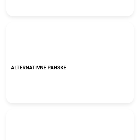
o
v
ALTERNATÍVNE PÁNSKE