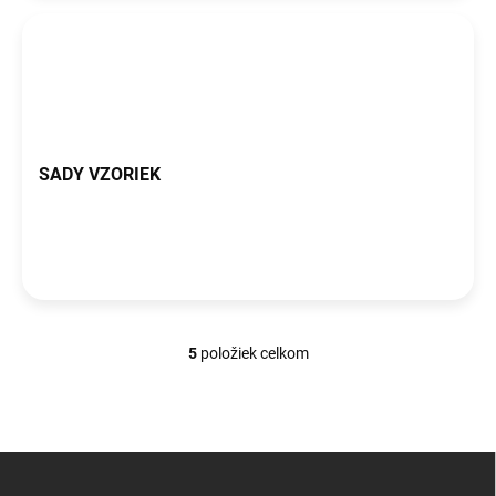
SADY VZORIEK
5
položiek celkom
O
v
l
á
d
Z
a
á
c