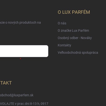
O LUX PARFÉM
ácie o nových produktoch na
O nás
O značke Lux Parfém
Osobný odber - Nováky
Kontakty
Veľkoobchodná spolupráca
sobných údajov
TAKT
obchod
@
luxparfem.sk
VOLAJTE v prac.dni 8-13 h, 0917