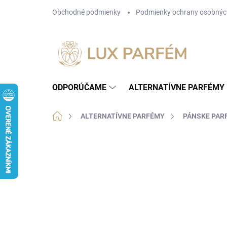
Prejsť
Obchodné podmienky
Podmienky ochrany osobnýc
na
obsah
ODPORÚČAME
ALTERNATÍVNE PARFÉMY
Domov
ALTERNATÍVNE PARFÉMY
PÁNSKE PAR
Neohodnotené
Podrobnosti hodnotenia
NOVINKA