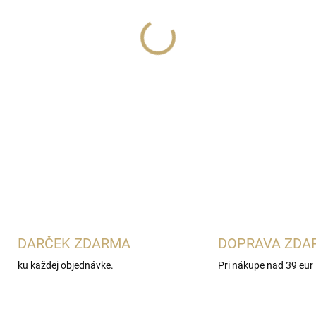
Lux Parfém 265
je intenzív
charakterom
Emporio Armani
ružové korenie s levanduľou
vanilkou a ambrovým drevom. 
sladké a zmyselné vône.
DETAILNÉ INFORMÁCIE
DARČEK ZDARMA
DOPRAVA ZDA
ku každej objednávke.
Pri nákupe nad 39 eur