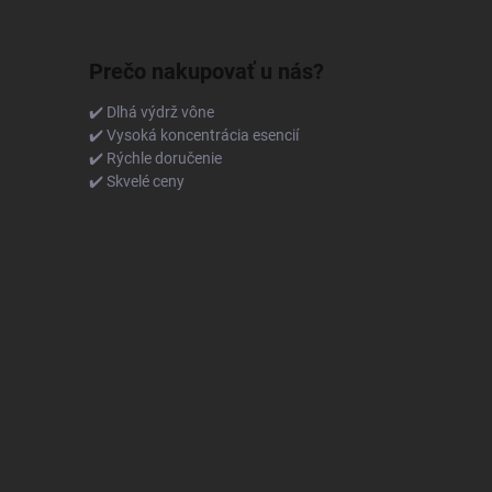
Prečo nakupovať u nás?
✔️ Dlhá výdrž vône
✔️ Vysoká koncentrácia esencií
✔️ Rýchle doručenie
✔️ Skvelé ceny