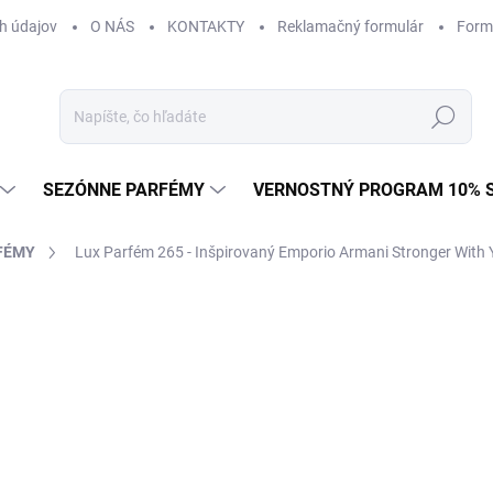
h údajov
O NÁS
KONTAKTY
Reklamačný formulár
Form
Hľadať
SEZÓNNE PARFÉMY
VERNOSTNÝ PROGRAM 10% 
FÉMY
Lux Parfém 265 - Inšpirovaný Emporio Armani Stronger With 
ZNAČKA:
EMPORIO ARMANI
od €1,49
od
€1
Jednotková
od €0,15 / 1 ml
cena:
Zvoľte variant