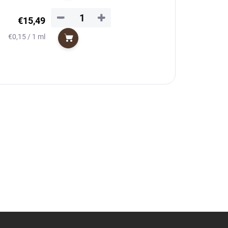
−
+
€15,49
Jednotková
€0,15 / 1 ml
Do košíka
cena: