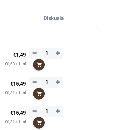
Diskusia
−
+
€1,49
Jednotková
€0,50 / 1 ml
Do košíka
cena:
−
+
€15,49
Jednotková
€0,31 / 1 ml
Do košíka
cena:
−
+
€15,49
Jednotková
€0,31 / 1 ml
Do košíka
cena: