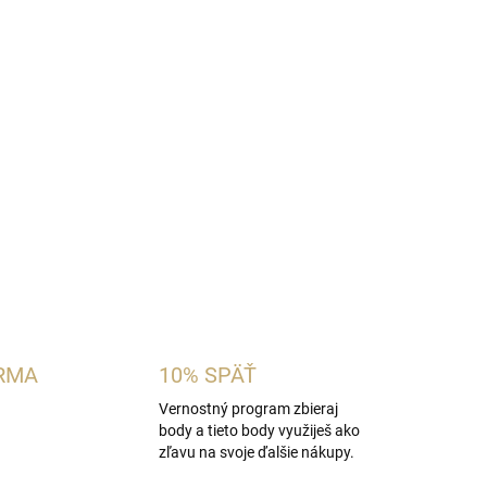
na ambrovo-drevitá pánska vôňa inšpirovaná
 Stronger With You Intensely.
Spája pikantné
, šalviou, sladeným gaštanovým akordom,
Je ideálna pre mužov, ktorí obľubujú hrejivé,
OPÝTAŤ SA
STRÁŽIŤ
RMA
10% SPÄŤ
Vernostný program zbieraj
body a tieto body využiješ ako
zľavu na svoje ďalšie nákupy.