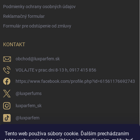
Podmienky ochrany osobných údajov
Reklamačný formular
Formulár pre odstúpenie od zmluvy
KONTAKT
obchod
@
luxparfem.sk
VOLAJTE v prac.dni 8-13 h, 0917 415 856
https://www.facebook.com/profile.php?id=61561176692743
@luxperfums
luxparfem_sk
@luxparfem
Tento web používa súbory cookie. Ďalším prechádzaním