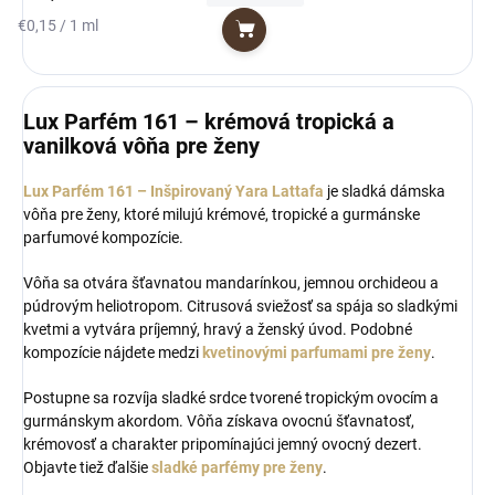
Jednotková
€0,15 / 1 ml
Do košíka
cena:
Lux Parfém 161 – krémová tropická a
vanilková vôňa pre ženy
Lux Parfém 161 – Inšpirovaný Yara Lattafa
je sladká dámska
vôňa pre ženy, ktoré milujú krémové, tropické a gurmánske
parfumové kompozície.
Vôňa sa otvára šťavnatou mandarínkou, jemnou orchideou a
púdrovým heliotropom. Citrusová sviežosť sa spája so sladkými
kvetmi a vytvára príjemný, hravý a ženský úvod. Podobné
kompozície nájdete medzi
kvetinovými parfumami pre ženy
.
Postupne sa rozvíja sladké srdce tvorené tropickým ovocím a
gurmánskym akordom. Vôňa získava ovocnú šťavnatosť,
krémovosť a charakter pripomínajúci jemný ovocný dezert.
Objavte tiež ďalšie
sladké parfémy pre ženy
.