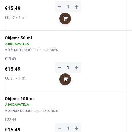
−
+
€15,49
Jednotková
€0,52 / 1 ml
Do košíka
cena:
Objem: 50 ml
U DODÁVATEĽA
MÔŽEME DORUČIŤ DO:
13.8.2026
€18,49
−
+
€15,49
Jednotková
€0,31 / 1 ml
Do košíka
cena:
Objem: 100 ml
U DODÁVATEĽA
MÔŽEME DORUČIŤ DO:
13.8.2026
€22,49
−
+
€15,49