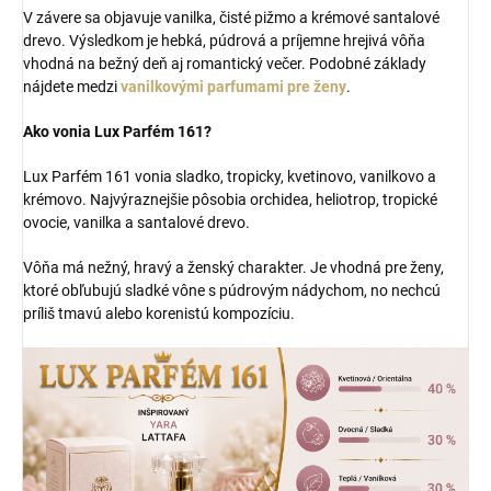
V závere sa objavuje vanilka, čisté pižmo a krémové santalové
drevo. Výsledkom je hebká, púdrová a príjemne hrejivá vôňa
vhodná na bežný deň aj romantický večer. Podobné základy
nájdete medzi
vanilkovými parfumami pre ženy
.
Ako vonia Lux Parfém 161?
Lux Parfém 161 vonia sladko, tropicky, kvetinovo, vanilkovo a
krémovo. Najvýraznejšie pôsobia orchidea, heliotrop, tropické
ovocie, vanilka a santalové drevo.
Vôňa má nežný, hravý a ženský charakter. Je vhodná pre ženy,
ktoré obľubujú sladké vône s púdrovým nádychom, no nechcú
príliš tmavú alebo korenistú kompozíciu.