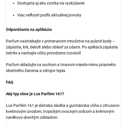
Dostupná aj ako vzorka na vyskúšanie
Viac veľkostí podľa aktuálnej ponuky
Odporúčanie na aplikáciu
Parfum nastriekajte v primeranom množstve na pulzné body –
zápästia, krk, dekolt alebo oblasť za ušami. Po aplikácii zápästia
netrite a nechajte vôňu prirodzene rozvinúť.
Parfum skladujte na suchom a tmavom mieste mimo priameho
slnečného žiarenia a zdrojov tepla.
FAQ
Aký typ vône je Lux Parfém 161?
Lux Parfém 161 je dámska sladká a gurmánska vôňa s citrusovo-
kvetinovým úvodom, tropickým ovocným srdcom a krémovým
vanilkovo-drevitým základom.