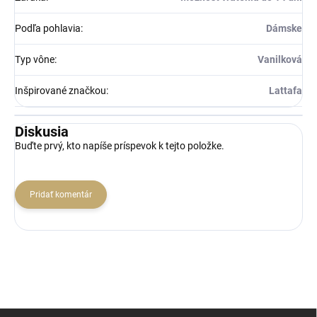
Podľa pohlavia
:
Dámske
Typ vône
:
Vanilková
Inšpirované značkou
:
Lattafa
Diskusia
Buďte prvý, kto napíše príspevok k tejto položke.
Pridať komentár
Z