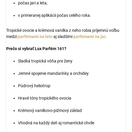
počas jari a leta,
v primeranej aplikácii počas celého roka.
Tropické ovocie a krémová vanilka z neho robia príjemnú voľbu
medzi
parfémami na leto
aj sladšími
parfémami na jar
.
Prečo si vybrať Lux Parfém 161?
Sladká tropická vôňa pre ženy
Jemné spojenie mandarínky a orchidey
Púdrový heliotrop
Hravé tóny tropického ovocia
Krémový vanilkovo-pižmový základ
Vhodná na každý deň aj romantické chvíle