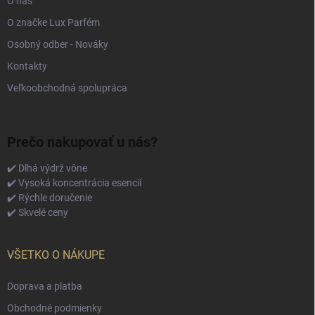
O nás
O značke Lux Parfém
Osobný odber - Nováky
Kontakty
Veľkoobchodná spolupráca
Prečo nakupovať u nás?
✔️ Dlhá výdrž vône
✔️ Vysoká koncentrácia esencií
✔️ Rýchle doručenie
✔️ Skvelé ceny
VŠETKO O NÁKUPE
Doprava a platba
Obchodné podmienky