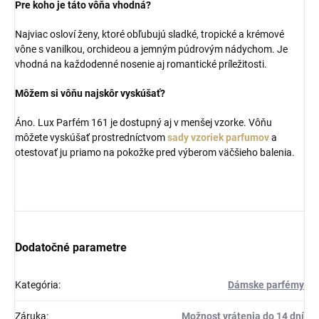
Pre koho je táto vôňa vhodná?
Najviac osloví ženy, ktoré obľubujú sladké, tropické a krémové
vône s vanilkou, orchideou a jemným púdrovým nádychom. Je
vhodná na každodenné nosenie aj romantické príležitosti.
Môžem si vôňu najskôr vyskúšať?
Áno. Lux Parfém 161 je dostupný aj v menšej vzorke. Vôňu
môžete vyskúšať prostredníctvom
sady vzoriek parfumov
a
otestovať ju priamo na pokožke pred výberom väčšieho balenia.
Dodatočné parametre
Kategória
:
Dámske parfémy
Záruka
:
Možnost vrátenia do 14 dní