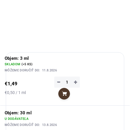
DETAILNÉ INFORMÁCIE
OPÝTAŤ SA
STRÁŽIŤ
Objem: 3 ml
SKLADOM
(>5 KS)
MÔŽEME DORUČIŤ DO:
11.8.2026
−
+
€1,49
Jednotková
€0,50 / 1 ml
Do košíka
cena:
Objem: 30 ml
U DODÁVATEĽA
MÔŽEME DORUČIŤ DO:
13.8.2026