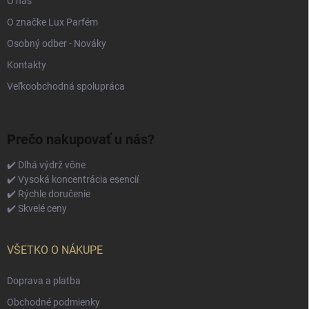
O nás
O značke Lux Parfém
Osobný odber - Nováky
Kontakty
Veľkoobchodná spolupráca
Prečo nakupovať u nás?
✔️ Dlhá výdrž vône
✔️ Vysoká koncentrácia esencií
✔️ Rýchle doručenie
✔️ Skvelé ceny
VŠETKO O NÁKUPE
Doprava a platba
Obchodné podmienky