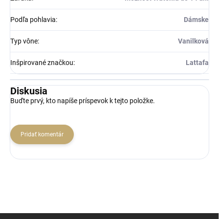
Podľa pohlavia
:
Dámske
Typ vône
:
Vanilková
Inšpirované značkou
:
Lattafa
Diskusia
Buďte prvý, kto napíše príspevok k tejto položke.
Pridať komentár
Z