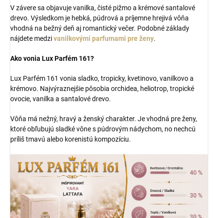
V závere sa objavuje vanilka, čisté pižmo a krémové santalové
drevo. Výsledkom je hebká, púdrová a príjemne hrejivá vôňa
vhodná na bežný deň aj romantický večer. Podobné základy
nájdete medzi
vanilkovými parfumami pre ženy
.
Ako vonia Lux Parfém 161?
Lux Parfém 161 vonia sladko, tropicky, kvetinovo, vanilkovo a
krémovo. Najvýraznejšie pôsobia orchidea, heliotrop, tropické
ovocie, vanilka a santalové drevo.
Vôňa má nežný, hravý a ženský charakter. Je vhodná pre ženy,
ktoré obľubujú sladké vône s púdrovým nádychom, no nechcú
príliš tmavú alebo korenistú kompozíciu.