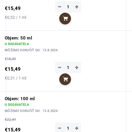
−
+
€15,49
Jednotková
€0,52 / 1 ml
Do košíka
cena:
Objem: 50 ml
U DODÁVATEĽA
MÔŽEME DORUČIŤ DO:
13.8.2026
€18,49
−
+
€15,49
Jednotková
€0,31 / 1 ml
Do košíka
cena:
Objem: 100 ml
U DODÁVATEĽA
MÔŽEME DORUČIŤ DO:
13.8.2026
€22,49
−
+
€15,49