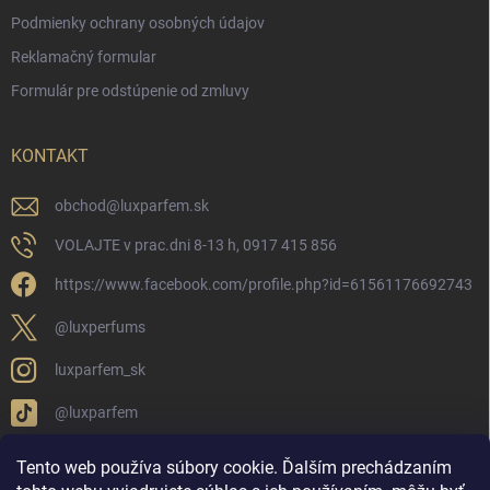
Podmienky ochrany osobných údajov
Reklamačný formular
Formulár pre odstúpenie od zmluvy
KONTAKT
obchod
@
luxparfem.sk
VOLAJTE v prac.dni 8-13 h, 0917 415 856
https://www.facebook.com/profile.php?id=61561176692743
@luxperfums
luxparfem_sk
@luxparfem
Tento web používa súbory cookie. Ďalším prechádzaním