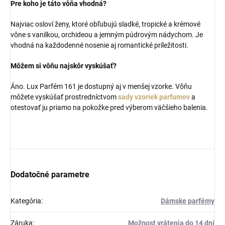
Pre koho je táto vôňa vhodná?
Najviac osloví ženy, ktoré obľubujú sladké, tropické a krémové
vône s vanilkou, orchideou a jemným púdrovým nádychom. Je
vhodná na každodenné nosenie aj romantické príležitosti.
Môžem si vôňu najskôr vyskúšať?
Áno. Lux Parfém 161 je dostupný aj v menšej vzorke. Vôňu
môžete vyskúšať prostredníctvom
sady vzoriek parfumov
a
otestovať ju priamo na pokožke pred výberom väčšieho balenia.
Dodatočné parametre
Kategória
:
Dámske parfémy
Záruka
:
Možnost vrátenia do 14 dní