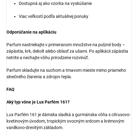
Dostupná aj ako vzorka na vyskúšanie
Viac veľkostí podľa aktuálnej ponuky
Odporúčanie na aplikáciu
Parfum nastriekajte v primeranom množstve na pulzné body –
zápästia, krk, dekolt alebo oblasť za ušami. Po aplikácii zápästia
netrite a nechajte vôňu prirodzene rozvinúť.
Parfum skladujte na suchom a tmavom mieste mimo priameho
slnečného žiarenia a zdrojov tepla.
FAQ
Aký typ vône je Lux Parfém 161?
Lux Parfém 161 je dámska sladká a gurmánska vôňa s citrusovo-
kvetinovým úvodom, tropickým ovocným srdcom a krémovým
vanilkovo-drevitým základom.