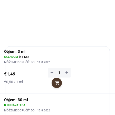
DETAILNÉ INFORMÁCIE
OPÝTAŤ SA
STRÁŽIŤ
Objem: 3 ml
SKLADOM
(>5 KS)
MÔŽEME DORUČIŤ DO:
11.8.2026
−
+
€1,49
Jednotková
€0,50 / 1 ml
Do košíka
cena:
Objem: 30 ml
U DODÁVATEĽA
MÔŽEME DORUČIŤ DO:
13.8.2026