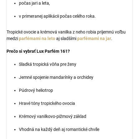
počas jari a leta,
v primeranej aplikácii počas celého roka.
Tropické ovocie a krémová vanilka z neho robia príjemnú voľbu
medzi
parfémami na leto
aj sladšími
parfémami na jar
.
Prečo si vybrať Lux Parfém 161?
Sladká tropická vôňa pre ženy
Jemné spojenie mandarínky a orchidey
Púdrový heliotrop
Hravé tóny tropického ovocia
Krémový vanilkovo-pižmový základ
Vhodná na každý deň aj romantické chvíle