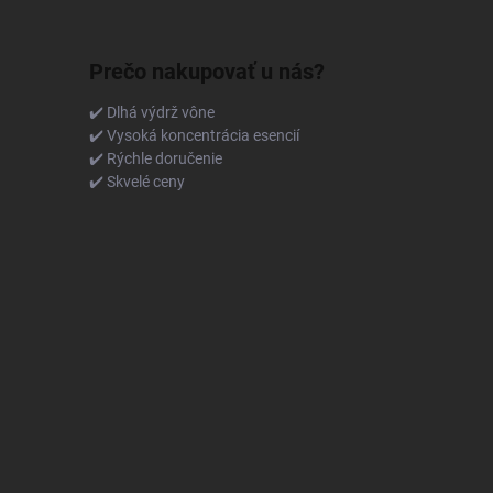
Prečo nakupovať u nás?
✔️ Dlhá výdrž vône
✔️ Vysoká koncentrácia esencií
✔️ Rýchle doručenie
✔️ Skvelé ceny