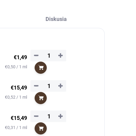
Diskusia
−
+
€1,49
Jednotková
€0,50 / 1 ml
Do košíka
cena:
−
+
€15,49
Jednotková
€0,52 / 1 ml
Do košíka
cena:
−
+
€15,49
Jednotková
€0,31 / 1 ml
Do košíka
cena: