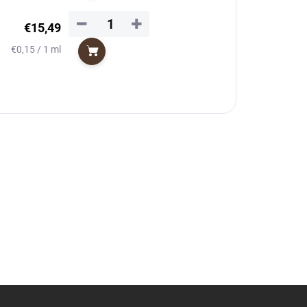
−
+
€15,49
Jednotková
€0,15 / 1 ml
Do košíka
cena: