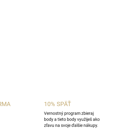
ámska vôňa inšpirovaná charakterom
Lattafa
hideu a púdrový heliotrop s tropickým ovocím a
ý základ z vanilky, pižma a santalového dreva
arakter.
OPÝTAŤ SA
STRÁŽIŤ
RMA
10% SPÄŤ
Vernostný program zbieraj
body a tieto body využiješ ako
zľavu na svoje ďalšie nákupy.