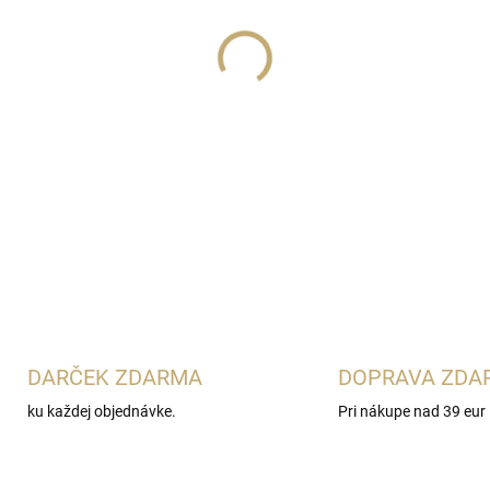
Lux Parfém 161
je sladká d
Yara
. Spája mandarínku, orc
gurmánskym akordom. Krémov
jej dodáva jemný a ženský ch
DETAILNÉ INFORMÁCIE
DARČEK ZDARMA
DOPRAVA ZDA
ku každej objednávke.
Pri nákupe nad 39 eur