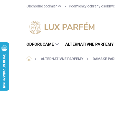
Prejsť
Obchodné podmienky
Podmienky ochrany osobnýc
na
obsah
ODPORÚČAME
ALTERNATÍVNE PARFÉMY
Domov
ALTERNATÍVNE PARFÉMY
DÁMSKE PA
Neohodnotené
Podrobnosti hodnotenia
NOVINKA