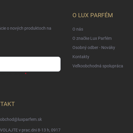
O LUX PARFÉM
ácie o nových produktoch na
O nás
O značke Lux Parfém
Osobný odber - Nováky
Kontakty
Veľkoobchodná spolupráca
sobných údajov
TAKT
obchod
@
luxparfem.sk
VOLAJTE v prac.dni 8-13 h, 0917