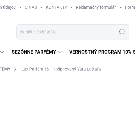
h údajov
O NÁS
KONTAKTY
Reklamačný formulár
Form
Hľadať
SEZÓNNE PARFÉMY
VERNOSTNÝ PROGRAM 10% 
RFÉMY
Lux Parfém 161 - Inšpirovaný Yara Lattafa
ZNAČKA:
LATTAFA
od €1,49
od
€1
Jednotková
od €0,15 / 1 ml
cena:
Zvoľte variant