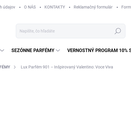
h údajov
O NÁS
KONTAKTY
Reklamačný formulár
Form
Hľadať
SEZÓNNE PARFÉMY
VERNOSTNÝ PROGRAM 10% 
RFÉMY
Lux Parfém 901 – Inšpirovaný Valentino: Voce Viva
ZNAČKA:
VALENTINO
od €1,49
od
€1
Jednotková
od €0,15 / 1 ml
cena:
Zvoľte variant