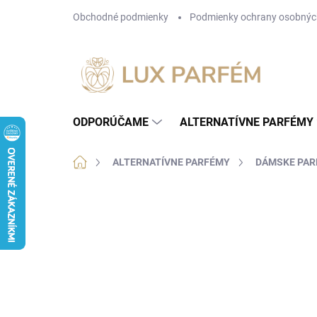
Prejsť
Obchodné podmienky
Podmienky ochrany osobnýc
na
obsah
ODPORÚČAME
ALTERNATÍVNE PARFÉMY
Domov
ALTERNATÍVNE PARFÉMY
DÁMSKE PA
Neohodnotené
Podrobnosti hodnotenia