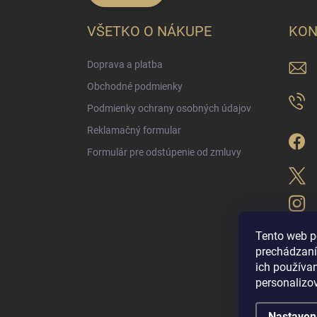
VŠETKO O NÁKUPE
KON
Doprava a platba
Obchodné podmienky
Podmienky ochrany osobných údajov
Reklamačný formular
Formulár pre odstúpenie od zmluvy
Tento web p
prechádzaní
ich použív
LUX PARFÉM NO
personalizo
Nastaven