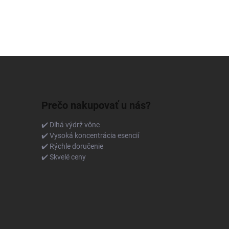
Prečo nakupovať u nás?
✔️ Dlhá výdrž vône
✔️ Vysoká koncentrácia esencií
✔️ Rýchle doručenie
✔️ Skvelé ceny