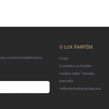
O LUX PARFÉM
ácie o nových produktoch na
O nás
O značke Lux Parfém
Osobný odber - Nováky
Kontakty
Veľkoobchodná spolupráca
sobných údajov