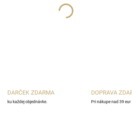
Lux Parfém 901 j
e žiarivá 
Voce Viva
. Spája svieži ber
pomarančovým kvetom, gardé
bôbov a drevitých tónov. Ide
kvetinové vône.
DETAILNÉ INFORMÁCIE
DARČEK ZDARMA
DOPRAVA ZDA
ku každej objednávke.
Pri nákupe nad 39 eur