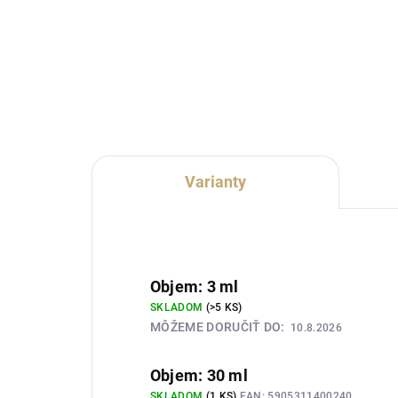
Lux Parfém 144 je zmyselná
Lux 
dámska vôňa inšpirovaná
van
charakterom Carolina Herrera
vôň
212 VIP. Spája exotickú marakuju
Dior
s výrazným rumovým akordom,
pom
elegantnou gardéniou a
kor
hebkým...
kar
Varianty
Objem: 3 ml
SKLADOM
(>5 KS)
MÔŽEME DORUČIŤ DO:
10.8.2026
Objem: 30 ml
SKLADOM
(1 KS)
EAN:
5905311400240