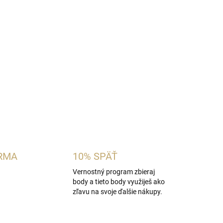
dámska vôňa inšpirovaná charakterom
Valentino
gamot, mandarínku a zázvor s elegantným
niou a hrejivým základom z vanilky, tonkových
álna pre ženy, ktoré obľubujú moderné citrusovo-
OPÝTAŤ SA
STRÁŽIŤ
RMA
10% SPÄŤ
Vernostný program zbieraj
body a tieto body využiješ ako
zľavu na svoje ďalšie nákupy.