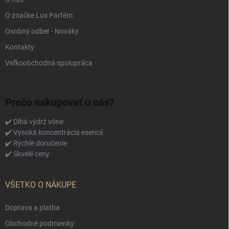
O značke Lux Parfém
Osobný odber - Nováky
Kontakty
Veľkoobchodná spolupráca
Prečo nakupovať u nás?
✔️ Dlhá výdrž vône
✔️ Vysoká koncentrácia esencií
✔️ Rýchle doručenie
✔️ Skvelé ceny
VŠETKO O NÁKUPE
Doprava a platba
Obchodné podmienky