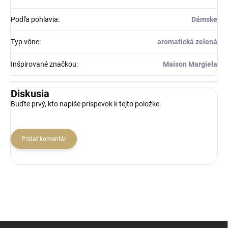
Podľa pohlavia
:
Dámske
Typ vône
:
aromatická zelená
Inšpirované značkou
:
Maison Margiela
Diskusia
Buďte prvý, kto napíše príspevok k tejto položke.
Pridať komentár
Z