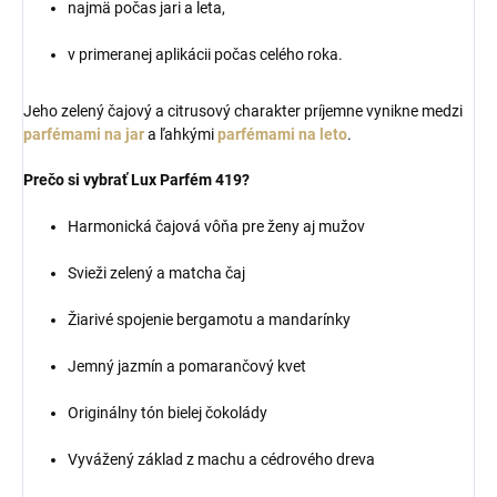
najmä počas jari a leta,
v primeranej aplikácii počas celého roka.
Jeho zelený čajový a citrusový charakter príjemne vynikne medzi
parfémami na jar
a ľahkými
parfémami na leto
.
Prečo si vybrať Lux Parfém 419?
Harmonická čajová vôňa pre ženy aj mužov
Svieži zelený a matcha čaj
Žiarivé spojenie bergamotu a mandarínky
Jemný jazmín a pomarančový kvet
Originálny tón bielej čokolády
Vyvážený základ z machu a cédrového dreva