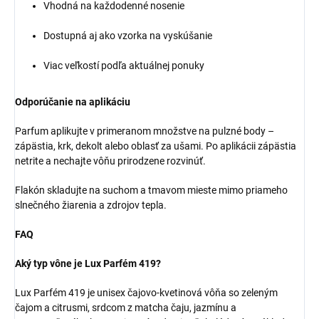
Vhodná na každodenné nosenie
Dostupná aj ako vzorka na vyskúšanie
Viac veľkostí podľa aktuálnej ponuky
Odporúčanie na aplikáciu
Parfum aplikujte v primeranom množstve na pulzné body –
zápästia, krk, dekolt alebo oblasť za ušami. Po aplikácii zápästia
netrite a nechajte vôňu prirodzene rozvinúť.
Flakón skladujte na suchom a tmavom mieste mimo priameho
slnečného žiarenia a zdrojov tepla.
FAQ
Aký typ vône je Lux Parfém 419?
Lux Parfém 419 je unisex čajovo-kvetinová vôňa so zeleným
čajom a citrusmi, srdcom z matcha čaju, jazmínu a