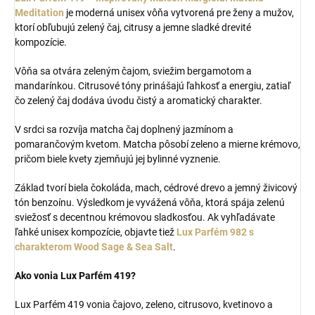
Meditation
je moderná unisex vôňa vytvorená pre ženy a mužov,
ktorí obľubujú zelený čaj, citrusy a jemne sladké drevité
kompozície.
Vôňa sa otvára zeleným čajom, sviežim bergamotom a
mandarínkou. Citrusové tóny prinášajú ľahkosť a energiu, zatiaľ
čo zelený čaj dodáva úvodu čistý a aromatický charakter.
V srdci sa rozvíja matcha čaj doplnený jazmínom a
pomarančovým kvetom. Matcha pôsobí zeleno a mierne krémovo,
pričom biele kvety zjemňujú jej bylinné vyznenie.
Základ tvorí biela čokoláda, mach, cédrové drevo a jemný živicový
tón benzoínu. Výsledkom je vyvážená vôňa, ktorá spája zelenú
sviežosť s decentnou krémovou sladkosťou. Ak vyhľadávate
ľahké unisex kompozície, objavte tiež
Lux Parfém 982 s
charakterom Wood Sage & Sea Salt
.
Ako vonia Lux Parfém 419?
Lux Parfém 419 vonia čajovo, zeleno, citrusovo, kvetinovo a