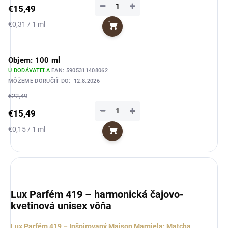
−
+
€15,49
Jednotková
€0,31 / 1 ml
Do košíka
cena:
Objem: 100 ml
U DODÁVATEĽA
EAN:
5905311408062
MÔŽEME DORUČIŤ DO:
12.8.2026
€22,49
−
+
€15,49
Jednotková
€0,15 / 1 ml
Do košíka
cena:
Lux Parfém 419 – harmonická čajovo-
kvetinová unisex vôňa
Lux Parfém 419 – Inšpirovaný Maison Margiela: Matcha