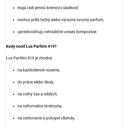
majú radi jemnú krémovú sladkosť,
nechcú príliš ťažký alebo výrazne ovocný parfum,
uprednostňujú netradičné unisex kompozície.
Kedy nosiť Lux Parfém 419?
Lux Parfém 419 je vhodný:
na každodenné nosenie,
do práce alebo školy,
na voľný čas a oddych,
na neformálne stretnutia,
na cestovanie a pokojné víkendy,