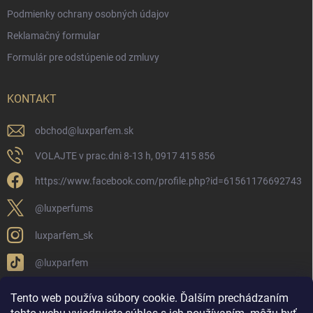
Podmienky ochrany osobných údajov
Reklamačný formular
Formulár pre odstúpenie od zmluvy
KONTAKT
obchod
@
luxparfem.sk
VOLAJTE v prac.dni 8-13 h, 0917 415 856
https://www.facebook.com/profile.php?id=61561176692743
@luxperfums
luxparfem_sk
@luxparfem
Tento web používa súbory cookie. Ďalším prechádzaním