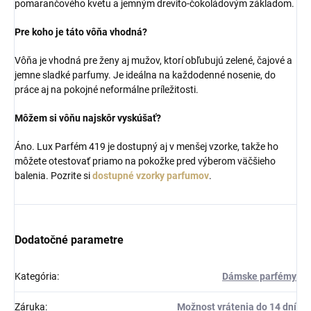
pomarančového kvetu a jemným drevito-čokoládovým základom.
Pre koho je táto vôňa vhodná?
Vôňa je vhodná pre ženy aj mužov, ktorí obľubujú zelené, čajové a
jemne sladké parfumy. Je ideálna na každodenné nosenie, do
práce aj na pokojné neformálne príležitosti.
Môžem si vôňu najskôr vyskúšať?
Áno. Lux Parfém 419 je dostupný aj v menšej vzorke, takže ho
môžete otestovať priamo na pokožke pred výberom väčšieho
balenia. Pozrite si
dostupné vzorky parfumov
.
Dodatočné parametre
Kategória
:
Dámske parfémy
Záruka
:
Možnost vrátenia do 14 dní