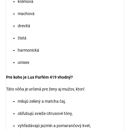
krémová
machová
drevitá
čistá
harmonická
unisex
Pre koho je Lux Parfém 419 vhodný?
Táto vôňa je určená pre ženy aj mužov, ktorí:
milujú zelený a matcha čaj,
obľubujú svieže citrusové tóny,
vyhľadávajú jazmín a pomarančový kvet,