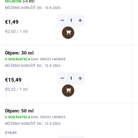
SKLADOM
(>5 KS)
MÔŽEME DORUČIŤ DO:
10.8.2026
−
+
€1,49
Jednotková
€0,50 / 1 ml
Do košíka
cena:
Objem: 30 ml
U DODÁVATEĽA
EAN:
5905311408048
MÔŽEME DORUČIŤ DO:
12.8.2026
−
+
€15,49
Jednotková
€0,52 / 1 ml
Do košíka
cena:
Objem: 50 ml
U DODÁVATEĽA
EAN:
5905311408055
MÔŽEME DORUČIŤ DO:
12.8.2026
€18,49