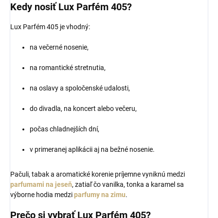
Kedy nosiť Lux Parfém 405?
Lux Parfém 405 je vhodný:
na večerné nosenie,
na romantické stretnutia,
na oslavy a spoločenské udalosti,
do divadla, na koncert alebo večeru,
počas chladnejších dní,
v primeranej aplikácii aj na bežné nosenie.
Pačuli, tabak a aromatické korenie príjemne vyniknú medzi
parfumami na jeseň
, zatiaľ čo vanilka, tonka a karamel sa
výborne hodia medzi
parfumy na zimu
.
Prečo si vybrať Lux Parfém 405?