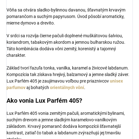
Vôňa sa otvára sladko-bylinnou davanou, šťavnatým krvavým
pomarančom a suchým papyrusom. Úvod pôsobí aromaticky,
mierne dymovo a drevito.
V srdci sa rozvíja čierne pačuli doplnené muškátovou šalviou,
koriandrom, tabakovým akordom a jemnou bulharskou ružou.
Táto kombinácia dodáva vôni zemitý, korenistý a tajomný
charakter.
Základ tvorí fazuľa tonka, vanilka, karamel a živicové labdanum.
Kompozícia tak získava hrejivý, balzamový a jemne sladký záver.
Lux Parfém 405 je zaujímavou voľbou pre priaznivcov
unisex
parfumov
aj bohatých
orientálnych vôní
.
Ako vonia Lux Parfém 405?
Lux Parfém 405 vonia zemitým pačuli, aromatickými bylinami,
suchým drevom a jemne sladkým karamelovo-vanilkovým
základom. Krvavý pomaranč dodáva kompozícii šťavnatejší
kontrast, zatiaľ čo tabak a labdanum zvýrazňujú jej tmavšiu