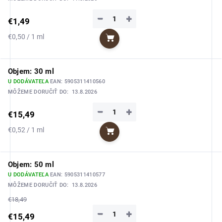
−
+
€1,49
Jednotková
€0,50 / 1 ml
Do košíka
cena:
Objem: 30 ml
U DODÁVATEĽA
EAN:
5905311410560
MÔŽEME DORUČIŤ DO:
13.8.2026
−
+
€15,49
Jednotková
€0,52 / 1 ml
Do košíka
cena:
Objem: 50 ml
U DODÁVATEĽA
EAN:
5905311410577
MÔŽEME DORUČIŤ DO:
13.8.2026
€18,49
−
+
€15,49