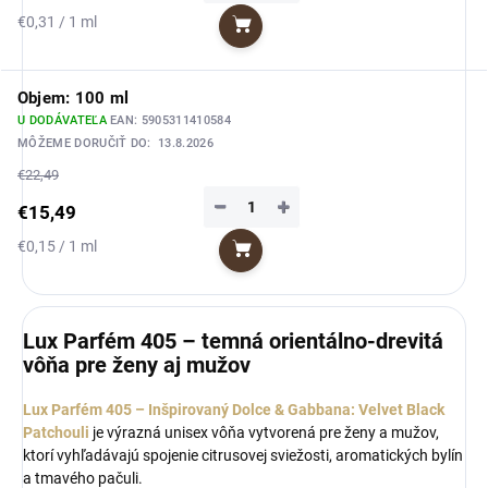
Jednotková
€0,31 / 1 ml
Do košíka
cena:
Objem: 100 ml
U DODÁVATEĽA
EAN:
5905311410584
MÔŽEME DORUČIŤ DO:
13.8.2026
€22,49
−
+
€15,49
Jednotková
€0,15 / 1 ml
Do košíka
cena:
Lux Parfém 405 – temná orientálno-drevitá
vôňa pre ženy aj mužov
Lux Parfém 405 – Inšpirovaný Dolce & Gabbana: Velvet Black
Patchouli
je výrazná unisex vôňa vytvorená pre ženy a mužov,
ktorí vyhľadávajú spojenie citrusovej sviežosti, aromatických bylín
a tmavého pačuli.