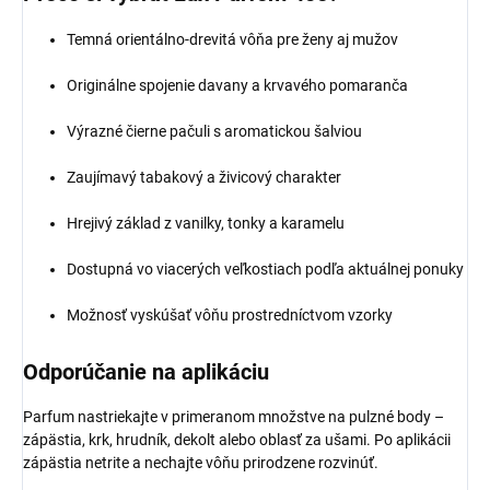
Temná orientálno-drevitá vôňa pre ženy aj mužov
Originálne spojenie davany a krvavého pomaranča
Výrazné čierne pačuli s aromatickou šalviou
Zaujímavý tabakový a živicový charakter
Hrejivý základ z vanilky, tonky a karamelu
Dostupná vo viacerých veľkostiach podľa aktuálnej ponuky
Možnosť vyskúšať vôňu prostredníctvom vzorky
Odporúčanie na aplikáciu
Parfum nastriekajte v primeranom množstve na pulzné body –
zápästia, krk, hrudník, dekolt alebo oblasť za ušami. Po aplikácii
zápästia netrite a nechajte vôňu prirodzene rozvinúť.