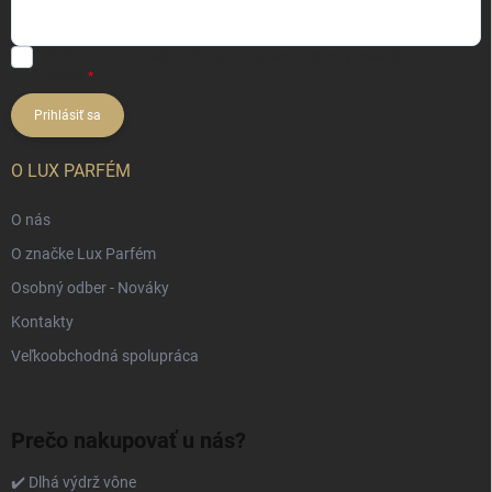
Vložením e-mailu súhlasíte s
podmienkami ochrany osobných
údajov
Prihlásiť sa
O LUX PARFÉM
O nás
O značke Lux Parfém
Osobný odber - Nováky
Kontakty
Veľkoobchodná spolupráca
Prečo nakupovať u nás?
✔️ Dlhá výdrž vône