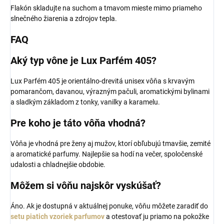
Flakón skladujte na suchom a tmavom mieste mimo priameho
slnečného žiarenia a zdrojov tepla.
FAQ
Aký typ vône je Lux Parfém 405?
Lux Parfém 405 je orientálno-drevitá unisex vôňa s krvavým
pomarančom, davanou, výrazným pačuli, aromatickými bylinami
a sladkým základom z tonky, vanilky a karamelu.
Pre koho je táto vôňa vhodná?
Vôňa je vhodná pre ženy aj mužov, ktorí obľubujú tmavšie, zemité
a aromatické parfumy. Najlepšie sa hodí na večer, spoločenské
udalosti a chladnejšie obdobie.
Môžem si vôňu najskôr vyskúšať?
Áno. Ak je dostupná v aktuálnej ponuke, vôňu môžete zaradiť do
setu piatich vzoriek parfumov
a otestovať ju priamo na pokožke