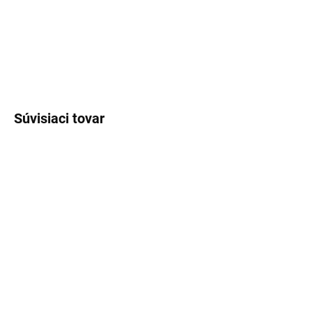
ženy aj mužov, ktorí obľubujú hrejivé, zemité a nevšedné vône.
DETAILNÉ INFORMÁCIE
OPÝTAŤ SA
STRÁŽIŤ
Súvisiaci tovar
SKLADOM
(>5 KS)
SKLADOM
(>5 KS)
Lux Parfém 021 –
Lux Parfém 193 –
Inšpirovaný Cacharel: