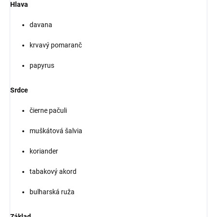
Hlava
davana
krvavý pomaranč
papyrus
Srdce
čierne pačuli
muškátová šalvia
koriander
tabakový akord
bulharská ruža
Základ