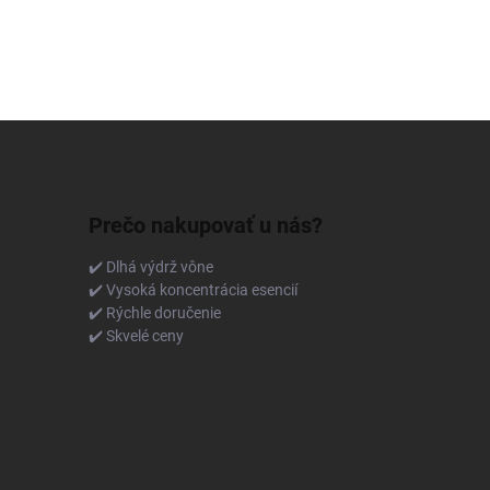
Prečo nakupovať u nás?
✔️ Dlhá výdrž vône
✔️ Vysoká koncentrácia esencií
✔️ Rýchle doručenie
✔️ Skvelé ceny