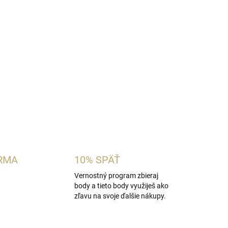
pánska vôňa inšpirovaná charakterom
Yves Saint
e
. Spája ovocné čierne ríbezle a aromatický
 galangalom a hrejivým základom z vanilky,
 Ideálna pre mužov, ktorí obľubujú hlboké
OPÝTAŤ SA
STRÁŽIŤ
RMA
10% SPÄŤ
Vernostný program zbieraj
body a tieto body využiješ ako
zľavu na svoje ďalšie nákupy.