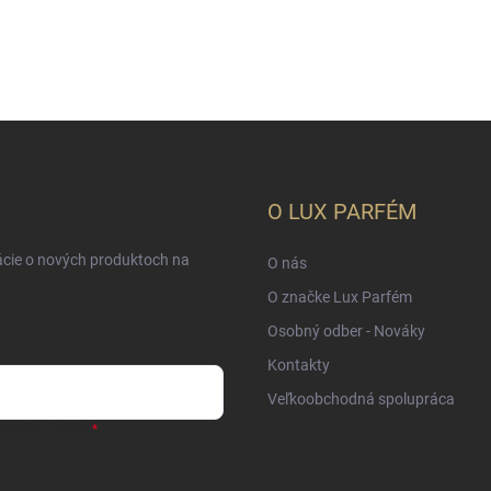
O LUX PARFÉM
ácie o nových produktoch na
O nás
O značke Lux Parfém
Osobný odber - Nováky
Kontakty
Veľkoobchodná spolupráca
sobných údajov