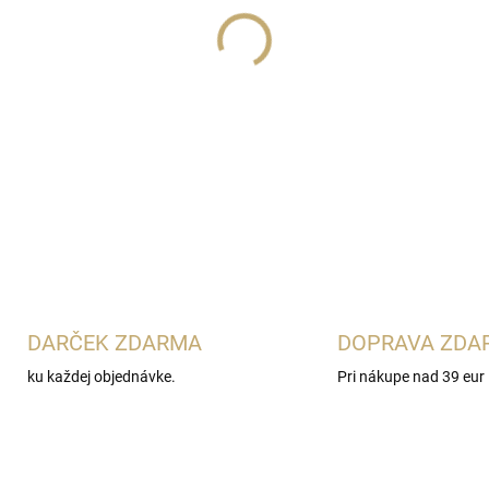
Lux Parfém 225
je výrazná 
Laurent Opium Pour Homm
badyán s pikantným korením,
toluánskeho balzamu a cédra.
orientálno-korenisté vône.
DETAILNÉ INFORMÁCIE
DARČEK ZDARMA
DOPRAVA ZDA
ku každej objednávke.
Pri nákupe nad 39 eur