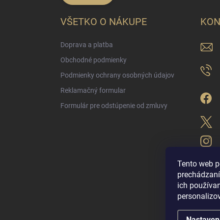
VŠETKO O NÁKUPE
KON
Doprava a platba
Obchodné podmienky
Podmienky ochrany osobných údajov
Reklamačný formular
Formulár pre odstúpenie od zmluvy
Tento web p
prechádzaní
ich použív
LUX PARFÉM NO
personalizo
Nastaven