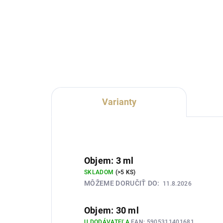
Lux Parfém 003 je elegantná
Lux
kvetinovo-aromatická dámska
dám
vôňa inšpirovaná charakterom
cha
Yves Saint Laurent Libre. Spája
Bla
sviežu levanduľu, mandarínku a
hruš
čierne ríbezle s pomarančovým...
výr
hrej
Varianty
Objem: 3 ml
SKLADOM
(>5 KS)
MÔŽEME DORUČIŤ DO:
11.8.2026
Objem: 30 ml
U DODÁVATEĽA
EAN:
5905311401681