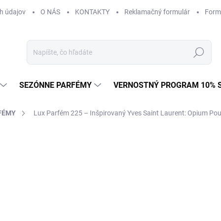
h údajov
O NÁS
KONTAKTY
Reklamačný formulár
Form
Hľadať
SEZÓNNE PARFÉMY
VERNOSTNÝ PROGRAM 10% 
FÉMY
Lux Parfém 225 – Inšpirovaný Yves Saint Laurent: Opium P
AČKA:
YVES SAINT LAURENT
od €1,49
od
€1
Jednotková
od €0,15 / 1 ml
cena:
Zvoľte variant