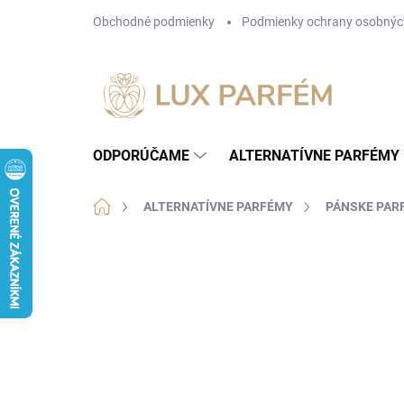
Prejsť
Obchodné podmienky
Podmienky ochrany osobnýc
na
obsah
ODPORÚČAME
ALTERNATÍVNE PARFÉMY
Domov
ALTERNATÍVNE PARFÉMY
PÁNSKE PAR
2 hodnotenia
Podrobnosti hodnotenia
ZN