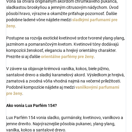
Vôňa sa otvára originálnym akordom chrumkavého pukanca,
sladkastou broskyňou a jemným citrusovým nádychom. Úvod
pôsobí hravo, výrazne a okamžite priťahuje pozornosť. Ďalšie
podobne ladené vône nájdete medzi
sladkými parfumami pre
ženy
.
Postupne sa rozvíja exotické kvetinové srdce tvorené ylang-ylang,
jazmínom a pomarančovým kvetom. Kvetinové tóny dodávajú
kompozícii ženskosť, eleganciu a hrejivý orientálny charakter.
Prezrite si aj ďalšie
orientálne parfémy pre ženy
.
V závere sa objavuje krémová vanilka, kokos, biele pižmo,
santalové drevo a sladký karamelový akord. Výsledkom je hrejivá,
zamatová a zvodná vôňa vhodná najmä na večerné príležitosti.
Podobné kompozície nájdete aj medzi
vanilkovými parfumami
pre ženy
.
Ako vonia Lux Parfém 154?
Lux Parfém 154 vonia sladko, gurmánsky, kvetinovo, vanilkovo a
jemne drevito. Najvýraznejšie pôsobia pukanec, ylang-ylang,
vanilka, kokos a santalové drevo.