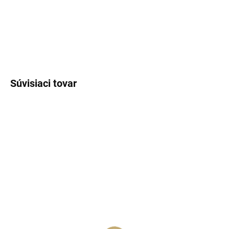
a gurmánske vône.
DETAILNÉ INFORMÁCIE
OPÝTAŤ SA
STRÁŽIŤ
Súvisiaci tovar
SKLADOM
(>5 KS)
SKLADOM
(>5 KS)
Lux Parfém 605 –
Lux Parfém 505 –
Inšpirovaný Giorgio