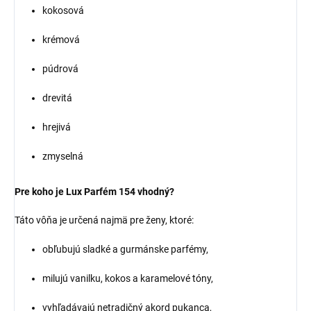
kokosová
krémová
púdrová
drevitá
hrejivá
zmyselná
Pre koho je Lux Parfém 154 vhodný?
Táto vôňa je určená najmä pre ženy, ktoré:
obľubujú sladké a gurmánske parfémy,
milujú vanilku, kokos a karamelové tóny,
vyhľadávajú netradičný akord pukanca,