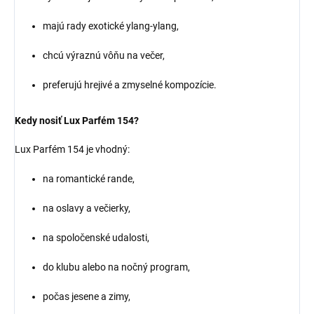
majú rady exotické ylang-ylang,
chcú výraznú vôňu na večer,
preferujú hrejivé a zmyselné kompozície.
Kedy nosiť Lux Parfém 154?
Lux Parfém 154 je vhodný:
na romantické rande,
na oslavy a večierky,
na spoločenské udalosti,
do klubu alebo na nočný program,
počas jesene a zimy,