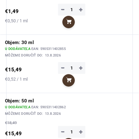
−
+
€1,49
Jednotková
€0,50 / 1 ml
Do košíka
cena:
Objem: 30 ml
U DODÁVATEĽA
EAN:
5905311402855
MÔŽEME DORUČIŤ DO:
13.8.2026
−
+
€15,49
Jednotková
€0,52 / 1 ml
Do košíka
cena:
Objem: 50 ml
U DODÁVATEĽA
EAN:
5905311402862
MÔŽEME DORUČIŤ DO:
13.8.2026
€18,49
−
+
€15,49