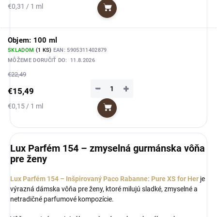
Jednotková
€0,31 / 1 ml
Do košíka
cena:
Objem: 100 ml
SKLADOM
(1 KS)
EAN:
5905311402879
MÔŽEME DORUČIŤ DO:
11.8.2026
€22,49
−
+
€15,49
Jednotková
€0,15 / 1 ml
Do košíka
cena:
Lux Parfém 154 – zmyselná gurmánska vôňa
pre ženy
Lux Parfém 154 – Inšpirovaný Paco Rabanne: Pure XS for Her
je
výrazná dámska vôňa pre ženy, ktoré milujú sladké, zmyselné a
netradičné parfumové kompozície.