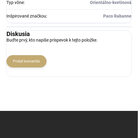
Typ vône
:
Orientálno-kvetinová
Inšpirované značkou
:
Paco Rabanne
Diskusia
Buďte prvý, kto napíše príspevok k tejto položke.
Pridať komentár
Z
á
p
ä