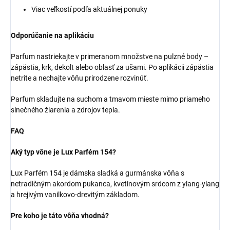
Viac veľkostí podľa aktuálnej ponuky
Odporúčanie na aplikáciu
Parfum nastriekajte v primeranom množstve na pulzné body –
zápästia, krk, dekolt alebo oblasť za ušami. Po aplikácii zápästia
netrite a nechajte vôňu prirodzene rozvinúť.
Parfum skladujte na suchom a tmavom mieste mimo priameho
slnečného žiarenia a zdrojov tepla.
FAQ
Aký typ vône je Lux Parfém 154?
Lux Parfém 154 je dámska sladká a gurmánska vôňa s
netradičným akordom pukanca, kvetinovým srdcom z ylang-ylang
a hrejivým vanilkovo-drevitým základom.
Pre koho je táto vôňa vhodná?