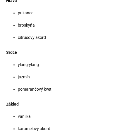
Hlava
pukanec
broskyňa
citrusový akord
Srdce
ylang-ylang
jazmín
pomarančový kvet
Základ
vanilka
karamelový akord