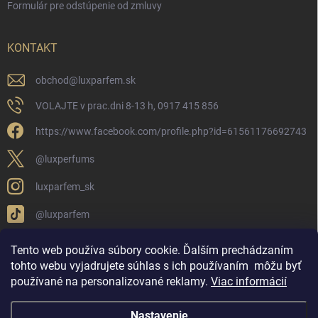
Formulár pre odstúpenie od zmluvy
KONTAKT
obchod
@
luxparfem.sk
VOLAJTE v prac.dni 8-13 h, 0917 415 856
https://www.facebook.com/profile.php?id=61561176692743
@luxperfums
luxparfem_sk
@luxparfem
Tento web používa súbory cookie. Ďalším prechádzaním
tohto webu vyjadrujete súhlas s ich používaním
môžu byť
LUX PARFÉM NOVÁKY
Lux Parfém Skupina na FB
používané na personalizované reklamy
.
Viac informácií
Lux Parfum - Česká Republika
Lux Parfumok - Hungary
Nastavenie