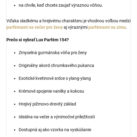
na chvíle, keď chcete zaujať výraznou vôňou.
Vďaka sladkému a hrejivému charakteru je vhodnou voľbou medzi
parfémami na večer pre ženy
aj výraznými
parfémami na zimu
.
Prečo si vybrať Lux Parfém 154?
Zmyselná gurmánska vôňa pre ženy
Originálny akord chrumkavého pukanca
Exotické kvetinové srdce s ylang-ylang
Krémové spojenie vanilky a kokosu
Hrejivý pižmovo-drevitý základ
Ideálna na večer a výnimočné príležitosti
Dostupná aj ako vzorka na vyskúšanie