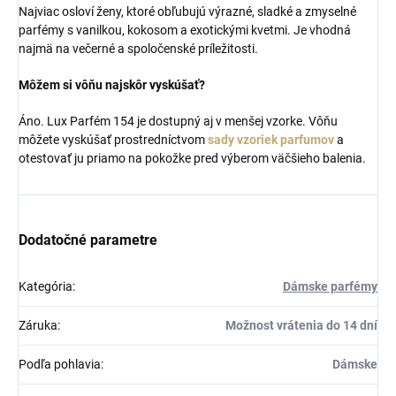
Najviac osloví ženy, ktoré obľubujú výrazné, sladké a zmyselné
parfémy s vanilkou, kokosom a exotickými kvetmi. Je vhodná
najmä na večerné a spoločenské príležitosti.
Môžem si vôňu najskôr vyskúšať?
Áno. Lux Parfém 154 je dostupný aj v menšej vzorke. Vôňu
môžete vyskúšať prostredníctvom
sady vzoriek parfumov
a
otestovať ju priamo na pokožke pred výberom väčšieho balenia.
Dodatočné parametre
Kategória
:
Dámske parfémy
Záruka
:
Možnost vrátenia do 14 dní
Podľa pohlavia
:
Dámske