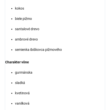
kokos
biele pižmo
santalové drevo
ambrové drevo
semienka ibiškovca pižmového
Charakter vône
gurmánska
sladká
kvetinová
vanilková