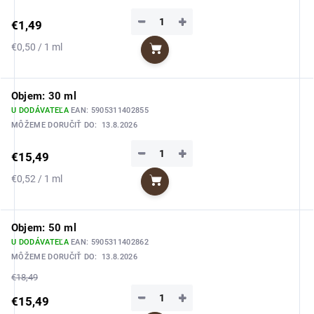
−
+
€1,49
Jednotková
€0,50 / 1 ml
Do košíka
cena:
Objem: 30 ml
U DODÁVATEĽA
EAN:
5905311402855
MÔŽEME DORUČIŤ DO:
13.8.2026
−
+
€15,49
Jednotková
€0,52 / 1 ml
Do košíka
cena:
Objem: 50 ml
U DODÁVATEĽA
EAN:
5905311402862
MÔŽEME DORUČIŤ DO:
13.8.2026
€18,49
−
+
€15,49