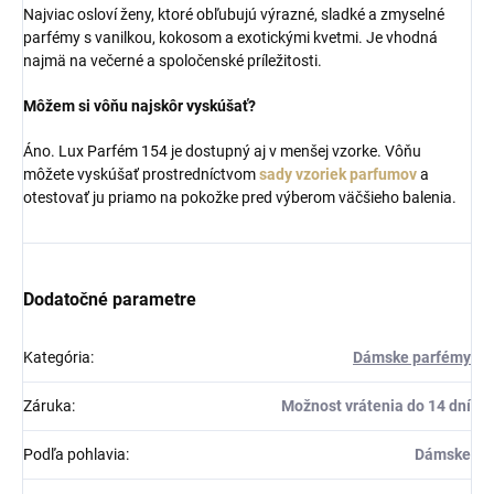
Najviac osloví ženy, ktoré obľubujú výrazné, sladké a zmyselné
parfémy s vanilkou, kokosom a exotickými kvetmi. Je vhodná
najmä na večerné a spoločenské príležitosti.
Môžem si vôňu najskôr vyskúšať?
Áno. Lux Parfém 154 je dostupný aj v menšej vzorke. Vôňu
môžete vyskúšať prostredníctvom
sady vzoriek parfumov
a
otestovať ju priamo na pokožke pred výberom väčšieho balenia.
Dodatočné parametre
Kategória
:
Dámske parfémy
Záruka
:
Možnost vrátenia do 14 dní
Podľa pohlavia
:
Dámske