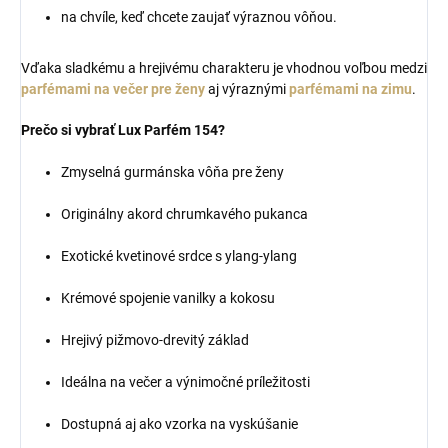
na chvíle, keď chcete zaujať výraznou vôňou.
Vďaka sladkému a hrejivému charakteru je vhodnou voľbou medzi
parfémami na večer pre ženy
aj výraznými
parfémami na zimu
.
Prečo si vybrať Lux Parfém 154?
Zmyselná gurmánska vôňa pre ženy
Originálny akord chrumkavého pukanca
Exotické kvetinové srdce s ylang-ylang
Krémové spojenie vanilky a kokosu
Hrejivý pižmovo-drevitý základ
Ideálna na večer a výnimočné príležitosti
Dostupná aj ako vzorka na vyskúšanie