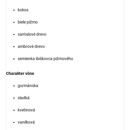
kokos
biele pižmo
santalové drevo
ambrové drevo
semienka ibiškovca pižmového
Charakter vône
gurmánska
sladká
kvetinová
vanilková