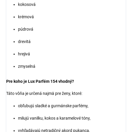
kokosová
krémová
púdrová
drevitá
hrejivá
zmyselná
Pre koho je Lux Parfém 154 vhodný?
Táto vôňa je určená najmä pre ženy, ktoré:
obľubujú sladké a gurmánske parfémy,
milujú vanilku, kokos a karamelové tóny,
vyhľadávajú netradičný akord pukanca,