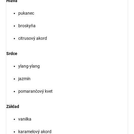
Hlava
pukanec
broskyňa
citrusový akord
Srdce
ylang-ylang
jazmín
pomarančový kvet
Základ
vanilka
karamelový akord