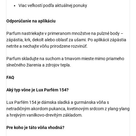
Viac veľkostí podľa aktuálnej ponuky
Odporúčanie na aplikáciu
Parfum nastriekajte v primeranom množstve na pulzné body –
zápästia, krk, dekolt alebo oblasť za ušami. Po aplikácii zápästia
netrite a nechajte vôňu prirodzene rozvinúť.
Parfum skladujte na suchom a tmavom mieste mimo priameho
slnečného žiarenia a zdrojov tepla.
FAQ
Aký typ vône je Lux Parfém 154?
Lux Parfém 154 je dámska sladká a gurmánska vôňa s
netradičným akordom pukanca, kvetinovým srdcom z ylang-ylang
a hrejivým vanilkovo-drevitým základom.
Pre koho je táto vôňa vhodná?