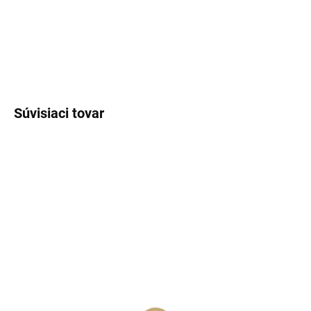
a gurmánske vône.
DETAILNÉ INFORMÁCIE
OPÝTAŤ SA
STRÁŽIŤ
Súvisiaci tovar
SKLADOM
(>5 KS)
SKLADOM
(>5 KS)
Lux Parfém 605 –
Lux Parfém 505 –
Inšpirovaný Giorgio