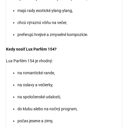
majú rady exotické ylang-ylang,
chcú výraznú vôňu na večer,
preferujú hrejivé a zmyselné kompozície.
Kedy nosiť Lux Parfém 154?
Lux Parfém 154 je vhodný:
na romantické rande,
na oslavy a večierky,
na spoločenské udalosti,
do klubu alebo na nočný program,
počas jesene a zimy,