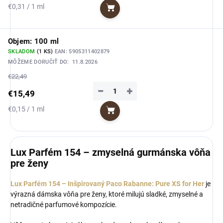
Jednotková
€0,31 / 1 ml
Do košíka
cena:
Objem: 100 ml
SKLADOM
(1 KS)
EAN:
5905311402879
MÔŽEME DORUČIŤ DO:
11.8.2026
€22,49
−
+
€15,49
Jednotková
€0,15 / 1 ml
Do košíka
cena:
Lux Parfém 154 – zmyselná gurmánska vôňa
pre ženy
Lux Parfém 154 – Inšpirovaný Paco Rabanne: Pure XS for Her
je
výrazná dámska vôňa pre ženy, ktoré milujú sladké, zmyselné a
netradičné parfumové kompozície.