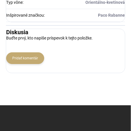
Typ vône
:
Orientálno-kvetinová
Inšpirované značkou
:
Paco Rabanne
Diskusia
Buďte prvý, kto napíše príspevok k tejto položke.
Pridať komentár
Z
á
p
ä