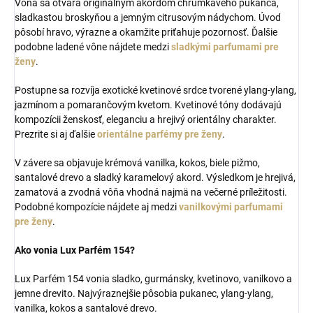
Vôňa sa otvára originálnym akordom chrumkavého pukanca,
sladkastou broskyňou a jemným citrusovým nádychom. Úvod
pôsobí hravo, výrazne a okamžite priťahuje pozornosť. Ďalšie
podobne ladené vône nájdete medzi
sladkými parfumami pre
ženy
.
Postupne sa rozvíja exotické kvetinové srdce tvorené ylang-ylang,
jazmínom a pomarančovým kvetom. Kvetinové tóny dodávajú
kompozícii ženskosť, eleganciu a hrejivý orientálny charakter.
Prezrite si aj ďalšie
orientálne parfémy pre ženy
.
V závere sa objavuje krémová vanilka, kokos, biele pižmo,
santalové drevo a sladký karamelový akord. Výsledkom je hrejivá,
zamatová a zvodná vôňa vhodná najmä na večerné príležitosti.
Podobné kompozície nájdete aj medzi
vanilkovými parfumami
pre ženy
.
Ako vonia Lux Parfém 154?
Lux Parfém 154 vonia sladko, gurmánsky, kvetinovo, vanilkovo a
jemne drevito. Najvýraznejšie pôsobia pukanec, ylang-ylang,
vanilka, kokos a santalové drevo.