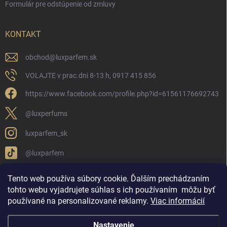
Formulár pre odstúpenie od zmluvy
KONTAKT
obchod
@
luxparfem.sk
VOLAJTE v prac.dni 8-13 h, 0917 415 856
https://www.facebook.com/profile.php?id=61561176692743
@luxperfums
luxparfem_sk
@luxparfem
Tento web používa súbory cookie. Ďalším prechádzaním
tohto webu vyjadrujete súhlas s ich používaním
môžu byť
LUX PARFÉM NOVÁKY
Lux Parfém Skupina na FB
používané na personalizované reklamy
.
Viac informácií
Lux Parfum - Česká Republika
Lux Parfumok - Hungary
Nastavenie