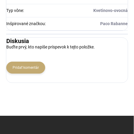
Typ vône
:
Kvetinovo-ovocná
Inšpirované značkou
:
Paco Rabanne
Diskusia
Buďte prvý, kto napíše príspevok k tejto položke.
Pridať komentár
Z
á
p