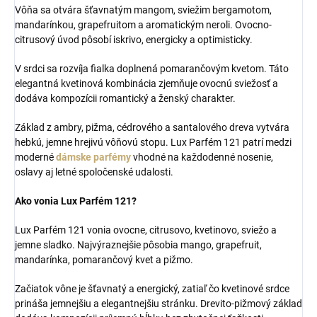
Vôňa sa otvára šťavnatým mangom, sviežim bergamotom,
mandarínkou, grapefruitom a aromatickým neroli. Ovocno-
citrusový úvod pôsobí iskrivo, energicky a optimisticky.
V srdci sa rozvíja fialka doplnená pomarančovým kvetom. Táto
elegantná kvetinová kombinácia zjemňuje ovocnú sviežosť a
dodáva kompozícii romantický a ženský charakter.
Základ z ambry, pižma, cédrového a santalového dreva vytvára
hebkú, jemne hrejivú vôňovú stopu. Lux Parfém 121 patrí medzi
moderné
dámske parfémy
vhodné na každodenné nosenie,
oslavy aj letné spoločenské udalosti.
Ako vonia Lux Parfém 121?
Lux Parfém 121 vonia ovocne, citrusovo, kvetinovo, sviežo a
jemne sladko. Najvýraznejšie pôsobia mango, grapefruit,
mandarínka, pomarančový kvet a pižmo.
Začiatok vône je šťavnatý a energický, zatiaľ čo kvetinové srdce
prináša jemnejšiu a elegantnejšiu stránku. Drevito-pižmový základ