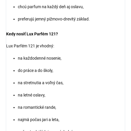
chcú parfum na každý deň aj oslavu,
preferujú jemný pižmovo-drevitý základ.
Kedy nosiť Lux Parfém 121?
Lux Parfém 121 je vhodný:
na každodenné nosenie,
do práce a do školy,
na stretnutia a voľný čas,
na letné oslavy,
na romantické rande,
najmä počas jari a leta,