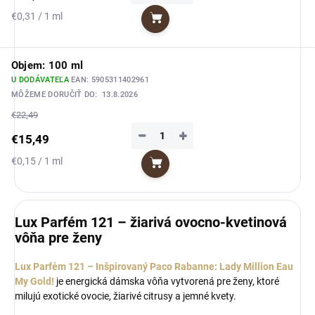
Jednotková
€0,31 / 1 ml
Do košíka
cena:
Objem: 100 ml
U DODÁVATEĽA
EAN:
5905311402961
MÔŽEME DORUČIŤ DO:
13.8.2026
€22,49
−
+
€15,49
Jednotková
€0,15 / 1 ml
Do košíka
cena:
Lux Parfém 121 – žiarivá ovocno-kvetinová
vôňa pre ženy
Lux Parfém 121 – Inšpirovaný Paco Rabanne: Lady Million Eau
My Gold!
je energická dámska vôňa vytvorená pre ženy, ktoré
milujú exotické ovocie, žiarivé citrusy a jemné kvety.