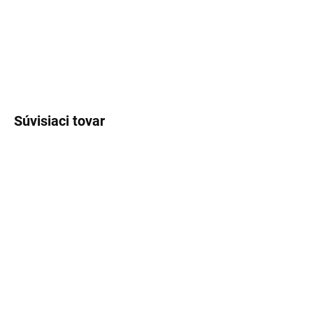
DETAILNÉ INFORMÁCIE
OPÝTAŤ SA
STRÁŽIŤ
Súvisiaci tovar
SKLADOM
SKLADOM
(>5 KS)
(>5 KS)
Lux Parfém 001 –
Lux Parfém 012 –