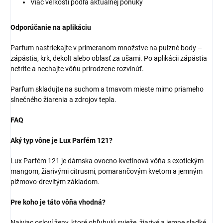
Viac veľkostí podľa aktuálnej ponuky
Odporúčanie na aplikáciu
Parfum nastriekajte v primeranom množstve na pulzné body –
zápästia, krk, dekolt alebo oblasť za ušami. Po aplikácii zápästia
netrite a nechajte vôňu prirodzene rozvinúť.
Parfum skladujte na suchom a tmavom mieste mimo priameho
slnečného žiarenia a zdrojov tepla.
FAQ
Aký typ vône je Lux Parfém 121?
Lux Parfém 121 je dámska ovocno-kvetinová vôňa s exotickým
mangom, žiarivými citrusmi, pomarančovým kvetom a jemným
pižmovo-drevitým základom.
Pre koho je táto vôňa vhodná?
Najviac osloví ženy, ktoré obľubujú svieže, žiarivé a jemne sladké