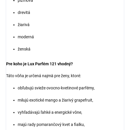
pižmová
drevitá
žiarivá
moderná
ženská
Pre koho je Lux Parfém 121 vhodný?
Táto vôňa je určená najmä pre ženy, ktoré:
obľubujú svieže ovocno-kvetinové parfémy,
milujú exotické mango a žiarivý grapefruit,
vyhľadávajú ľahké a energické vône,
majú rady pomarančový kvet a fialku,