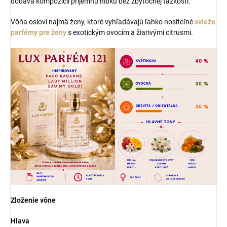
dodáva kompozícii príjemnú hĺbku bez zbytočnej ťažkosti.
Vôňa osloví najmä ženy, ktoré vyhľadávajú ľahko nositeľné
svieže
parfémy pre ženy
s exotickým ovocím a žiarivými citrusmi.
Zloženie vône
Hlava