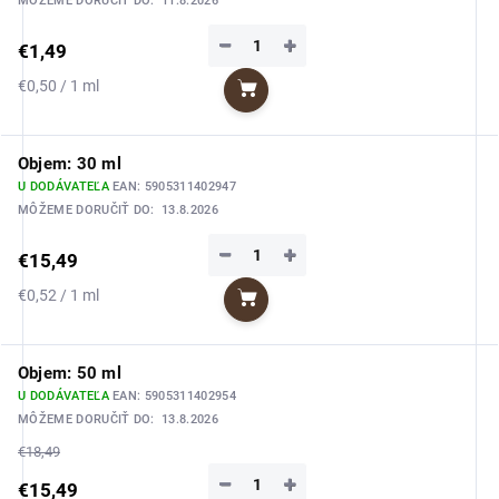
MÔŽEME DORUČIŤ DO:
11.8.2026
−
+
€1,49
Jednotková
€0,50 / 1 ml
Do košíka
cena:
Objem: 30 ml
U DODÁVATEĽA
EAN:
5905311402947
MÔŽEME DORUČIŤ DO:
13.8.2026
−
+
€15,49
Jednotková
€0,52 / 1 ml
Do košíka
cena:
Objem: 50 ml
U DODÁVATEĽA
EAN:
5905311402954
MÔŽEME DORUČIŤ DO:
13.8.2026
€18,49
−
+
€15,49