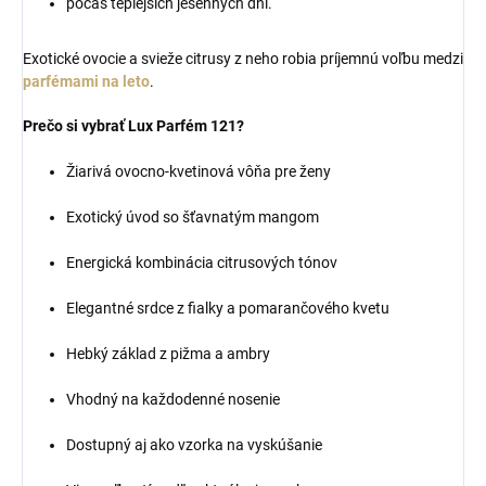
počas teplejších jesenných dní.
Exotické ovocie a svieže citrusy z neho robia príjemnú voľbu medzi
parfémami na leto
.
Prečo si vybrať Lux Parfém 121?
Žiarivá ovocno-kvetinová vôňa pre ženy
Exotický úvod so šťavnatým mangom
Energická kombinácia citrusových tónov
Elegantné srdce z fialky a pomarančového kvetu
Hebký základ z pižma a ambry
Vhodný na každodenné nosenie
Dostupný aj ako vzorka na vyskúšanie