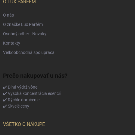
O LUX PARFÉM
O nás
O značke Lux Parfém
Osobný odber - Nováky
Kontakty
Veľkoobchodná spolupráca
Prečo nakupovať u nás?
✔️ Dlhá výdrž vône
✔️ Vysoká koncentrácia esencií
✔️ Rýchle doručenie
✔️ Skvelé ceny
VŠETKO O NÁKUPE