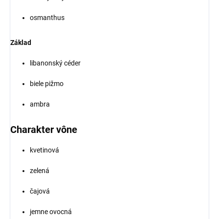
osmanthus
Základ
libanonský céder
biele pižmo
ambra
Charakter vône
kvetinová
zelená
čajová
jemne ovocná