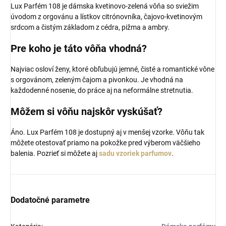
Lux Parfém 108 je dámska kvetinovo-zelená vôňa so sviežim
úvodom z orgovánu a lístkov citrónovníka, čajovo-kvetinovým
srdcom a čistým základom z cédra, pižma a ambry.
Pre koho je táto vôňa vhodná?
Najviac osloví ženy, ktoré obľubujú jemné, čisté a romantické vône
s orgovánom, zeleným čajom a pivonkou. Je vhodná na
každodenné nosenie, do práce aj na neformálne stretnutia.
Môžem si vôňu najskôr vyskúšať?
Áno. Lux Parfém 108 je dostupný aj v menšej vzorke. Vôňu tak
môžete otestovať priamo na pokožke pred výberom väčšieho
balenia. Pozrieť si môžete aj
sadu vzoriek parfumov
.
Dodatočné parametre