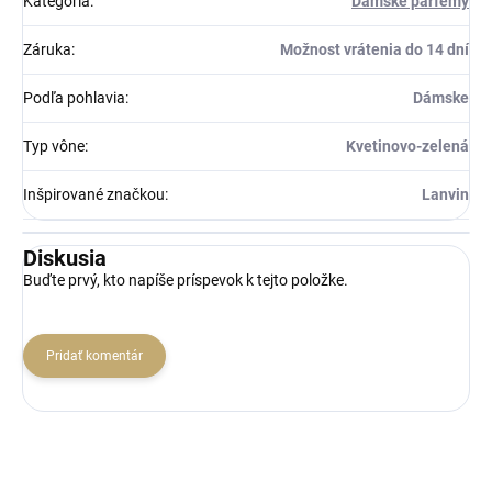
Kategória
:
Dámske parfémy
Záruka
:
Možnost vrátenia do 14 dní
Podľa pohlavia
:
Dámske
Typ vône
:
Kvetinovo-zelená
Inšpirované značkou
:
Lanvin
Diskusia
Buďte prvý, kto napíše príspevok k tejto položke.
Pridať komentár