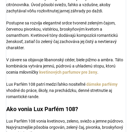
citrónovníka. Úvod pôsobí sviežo, ľahko a vzdušne, akoby
zachytával vôňu rozkvitnutej jarnej záhrady po daždi.
Postupne sa rozvíja elegantné srdce tvorené zeleným čajom,
červenou pivonkou, vistériou, broskyňovým kvetom a
osmanthom. Kvetinové tóny dodávajú kompozícii romantickú
ženskosť, zatiaľ čo zelený čaj zachováva jej čistý a nevtieravý
charakter.
V závere sa objavuje libanonský céder, biele pižmo a ambra. Táto
kombinácia vytvára jemnú, púdrovú a uhladenú stopu, ktorú
ocenia milovníčky
kvetinových parfumov pre ženy
.
Lux Parfém 108 patrí medzi ľahko nositeľné
dámske parfémy
vhodné do práce, školy, na prechádzku, denné stretnutie aj
romantické rande.
Ako vonia Lux Parfém 108?
Lux Parfém 108 vonia kvetinovo, zeleno, sviežo a jemne púdrovo.
Najvýraznejšie pôsobia orgován, zelený čaj, pivonka, broskyňový