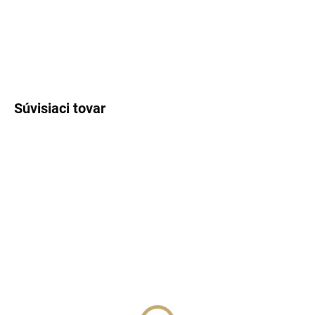
DETAILNÉ INFORMÁCIE
OPÝTAŤ SA
STRÁŽIŤ
Súvisiaci tovar
SKLADOM
(>5 KS)
SKLADOM
(>5 KS)
Lux Parfém 071 –
Lux Parfém 065 –
Inšpirovaný Calvin Klein:
Inšpirovaný Moschino:
Eternity Now for Women