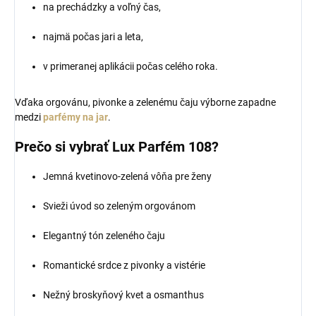
na prechádzky a voľný čas,
najmä počas jari a leta,
v primeranej aplikácii počas celého roka.
Vďaka orgovánu, pivonke a zelenému čaju výborne zapadne
medzi
parfémy na jar
.
Prečo si vybrať Lux Parfém 108?
Jemná kvetinovo-zelená vôňa pre ženy
Svieži úvod so zeleným orgovánom
Elegantný tón zeleného čaju
Romantické srdce z pivonky a vistérie
Nežný broskyňový kvet a osmanthus