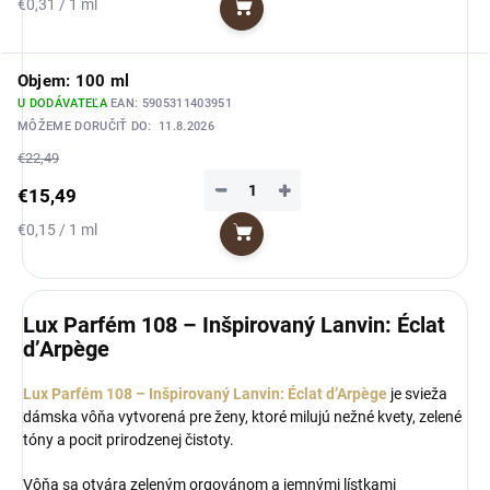
Jednotková
€0,31 / 1 ml
Do košíka
cena:
Objem: 100 ml
U DODÁVATEĽA
EAN:
5905311403951
MÔŽEME DORUČIŤ DO:
11.8.2026
€22,49
−
+
€15,49
Jednotková
€0,15 / 1 ml
Do košíka
cena:
Lux Parfém 108 – Inšpirovaný Lanvin: Éclat
d’Arpège
Lux Parfém 108 – Inšpirovaný Lanvin: Éclat d’Arpège
je svieža
dámska vôňa vytvorená pre ženy, ktoré milujú nežné kvety, zelené
tóny a pocit prirodzenej čistoty.
Vôňa sa otvára zeleným orgovánom a jemnými lístkami