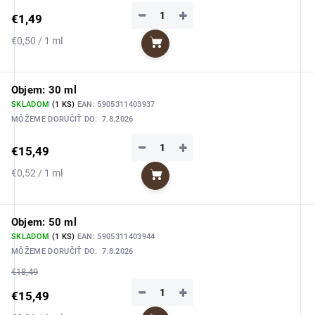
−
+
€1,49
Jednotková
€0,50 / 1 ml
Do košíka
cena:
Objem: 30 ml
SKLADOM
(1 KS)
EAN:
5905311403937
MÔŽEME DORUČIŤ DO:
7.8.2026
−
+
€15,49
Jednotková
€0,52 / 1 ml
Do košíka
cena:
Objem: 50 ml
SKLADOM
(1 KS)
EAN:
5905311403944
MÔŽEME DORUČIŤ DO:
7.8.2026
€18,49
−
+
€15,49