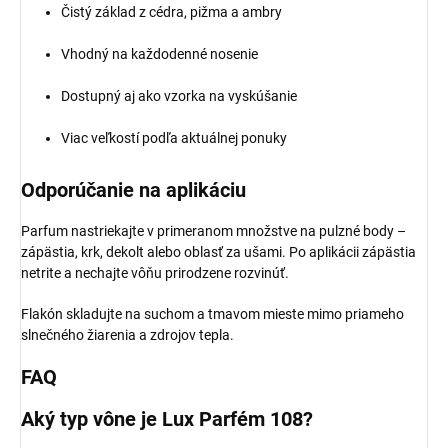
Čistý základ z cédra, pižma a ambry
Vhodný na každodenné nosenie
Dostupný aj ako vzorka na vyskúšanie
Viac veľkostí podľa aktuálnej ponuky
Odporúčanie na aplikáciu
Parfum nastriekajte v primeranom množstve na pulzné body –
zápästia, krk, dekolt alebo oblasť za ušami. Po aplikácii zápästia
netrite a nechajte vôňu prirodzene rozvinúť.
Flakón skladujte na suchom a tmavom mieste mimo priameho
slnečného žiarenia a zdrojov tepla.
FAQ
Aký typ vône je Lux Parfém 108?