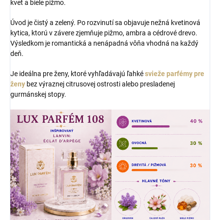
kvet a biele pižmo.
Úvod je čistý a zelený. Po rozvinutí sa objavuje nežná kvetinová
kytica, ktorú v závere zjemňuje pižmo, ambra a cédrové drevo.
Výsledkom je romantická a nenápadná vôňa vhodná na každý
deň.
Je ideálna pre ženy, ktoré vyhľadávajú ľahké
svieže parfémy pre
ženy
bez výraznej citrusovej ostrosti alebo presladenej
gurmánskej stopy.