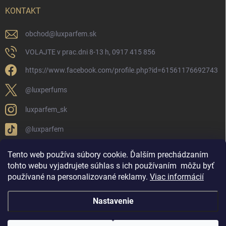
KONTAKT
obchod
@
luxparfem.sk
VOLAJTE v prac.dni 8-13 h, 0917 415 856
https://www.facebook.com/profile.php?id=61561176692743
@luxperfums
luxparfem_sk
@luxparfem
Tento web používa súbory cookie. Ďalším prechádzaním
tohto webu vyjadrujete súhlas s ich používaním
môžu byť
LUX PARFÉM NOVÁKY
Lux Parfém Skupina na FB
používané na personalizované reklamy
.
Viac informácií
Lux Parfum - Česká Republika
Lux Parfumok - Hungary
Nastavenie
Copyright 2026
LUX PARFÉM
. Všetky práva vyhradené.
Upraviť nastavenie