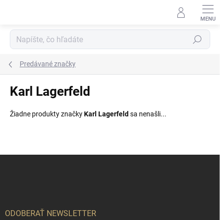
Prejsť
na
obsah
Hľadať
Predávané značky
Karl Lagerfeld
Žiadne produkty značky
Karl Lagerfeld
sa nenašli...
Z
á
p
ä
t
i
ODOBERAŤ NEWSLETTER