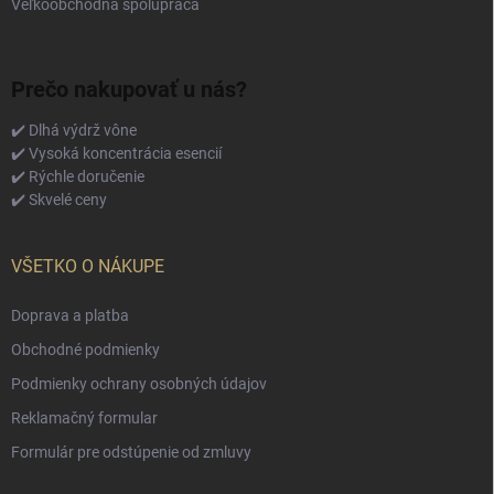
Veľkoobchodná spolupráca
Prečo nakupovať u nás?
✔️ Dlhá výdrž vône
✔️ Vysoká koncentrácia esencií
✔️ Rýchle doručenie
✔️ Skvelé ceny
VŠETKO O NÁKUPE
Doprava a platba
Obchodné podmienky
Podmienky ochrany osobných údajov
Reklamačný formular
Formulár pre odstúpenie od zmluvy