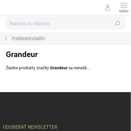
Prejsť
na
obsah
Hľadať
Predávané značky
Grandeur
Žiadne produkty značky
Grandeur
sa nenašli...
Z
á
p
ä
t
i
ODOBERAŤ NEWSLETTER