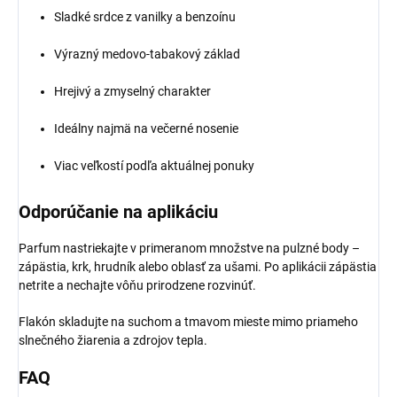
Sladké srdce z vanilky a benzoínu
Výrazný medovo-tabakový základ
Hrejivý a zmyselný charakter
Ideálny najmä na večerné nosenie
Viac veľkostí podľa aktuálnej ponuky
Odporúčanie na aplikáciu
Parfum nastriekajte v primeranom množstve na pulzné body –
zápästia, krk, hrudník alebo oblasť za ušami. Po aplikácii zápästia
netrite a nechajte vôňu prirodzene rozvinúť.
Flakón skladujte na suchom a tmavom mieste mimo priameho
slnečného žiarenia a zdrojov tepla.
FAQ