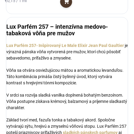
Jednotková
€0,15 / 1 ml
Do košíka
cena:
Lux Parfém 257 – intenzívna medovo-
tabaková vôňa pre mužov
Lux Parfém 257- Inšpirovaný Le Male Elixir Jean Paul Gaultier
je
výrazná pánska vôňa vytvorená pre mužov, ktorí chcú pôsobiť
sebavedomo, príťažlivo a zmyselne.
Vôňa sa otvára osviežujúcou mätou a aromatickou levanduľou.
Táto kombinácia prináša čistý bylinný úvod, ktorý vytvára
kontrast s hrejivými tónmi kompozície.
V srdci sa rozvíja sladká vanilka doplnená bohatým benzoínom.
Vôňa postupne získava krémový, balzamový a príjemne sladkastý
charakter.
Základ tvorí med, fazuľa tonka a tabakový akord. Spoločne
vytvárajú sýtu, hrejivú a zmyselnú vôňovú stopu. Lux Parfém 257
poteší priaznivcov príťažlivých
sladkých pánskych parfumov
aj