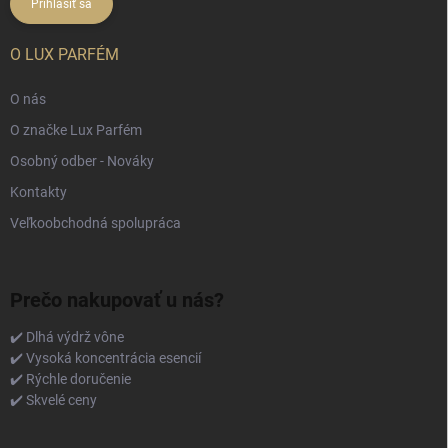
Prihlásiť sa
O LUX PARFÉM
O nás
O značke Lux Parfém
Osobný odber - Nováky
Kontakty
Veľkoobchodná spolupráca
Prečo nakupovať u nás?
✔️ Dlhá výdrž vône
✔️ Vysoká koncentrácia esencií
✔️ Rýchle doručenie
✔️ Skvelé ceny