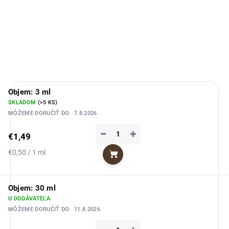
mužov, ktorí obľubujú hrejivé, sladké a výrazné vône.
DETAILNÉ INFORMÁCIE
OPÝTAŤ SA
STRÁŽIŤ
Objem: 3 ml
SKLADOM
(>5 KS)
MÔŽEME DORUČIŤ DO:
7.8.2026
−
+
€1,49
Jednotková
€0,50 / 1 ml
Do košíka
cena:
Objem: 30 ml
U DODÁVATEĽA
MÔŽEME DORUČIŤ DO:
11.8.2026