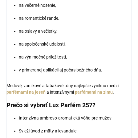
na večerné nosenie,
na romantické rande,
na oslavy a večierky,
na spoločenské udalosti,
na výnimočné príležitosti,
v primeranej aplikácii aj počas bežného dňa.
Medové, vanilkové a tabakové tóny najlepšie vyniknú medzi
parfémami na jeseň
a intenzívnymi
parfémami na zimu
.
Prečo si vybrať Lux Parfém 257?
Intenzívna ambrovo-aromatická vôňa pre mužov
Svieži úvod z mäty a levandule