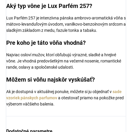
Aký typ vône je Lux Parfém 257?
Lux Parfém 257 je intenzívna pánska ambrovo-aromatická vôňa s
mätovo-levanduľovým úvodom, vanilkovo-benzoínovým srdcom a
sladkým základom z medu, fazule tonka a tabaku.
Pre koho je táto vôňa vhodná?
Najviac osloví mužov, ktorí obľubujú výrazné, sladké a hrejivé
vône. Je vhodná predovšetkým na večerné nosenie, romantické
rande, oslavy a spoločenské udalosti.
Môžem si vôňu najskôr vyskúšať?
Ak je dostupná v aktuálnej ponuke, môžete si ju objednať v
sade
vzoriek pánskych parfumov
a otestovať priamo na pokožke pred
výberom väčšieho balenia.
Dodatočné parametre