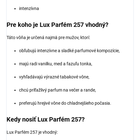
intenzívna
Pre koho je Lux Parfém 257 vhodný?
Táto vôňa je určená najmä pre mužov, ktorí:
obľubujú intenzívne a sladké parfumové kompozície,
majú radi vanilku, med a fazuľu tonka,
vyhľadávajú výrazné tabakové vône,
chcú príťažlivý parfum na večer a rande,
preferujú hrejivé vône do chladnejšieho počasia.
Kedy nosiť Lux Parfém 257?
Lux Parfém 257 je vhodný: