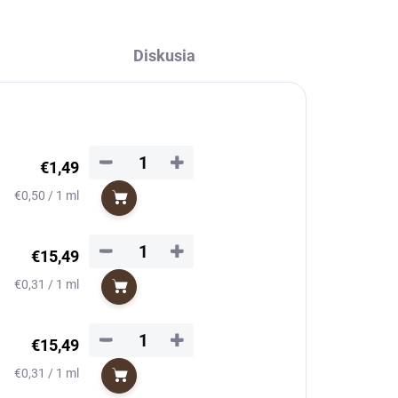
Diskusia
−
+
€1,49
Jednotková
€0,50 / 1 ml
Do košíka
cena:
−
+
€15,49
Jednotková
€0,31 / 1 ml
Do košíka
cena:
−
+
€15,49
Jednotková
€0,31 / 1 ml
Do košíka
cena: