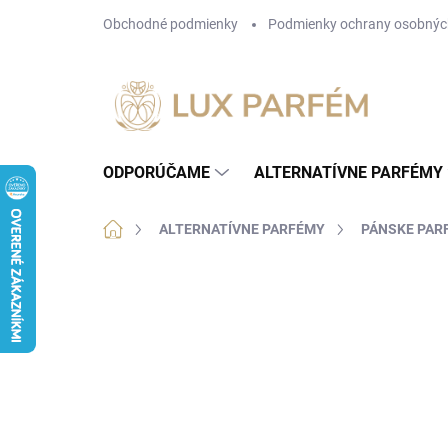
Prejsť
Obchodné podmienky
Podmienky ochrany osobnýc
na
obsah
ODPORÚČAME
ALTERNATÍVNE PARFÉMY
Domov
ALTERNATÍVNE PARFÉMY
PÁNSKE PAR
Neohodnotené
Podrobnosti hodnotenia
NOVINKA