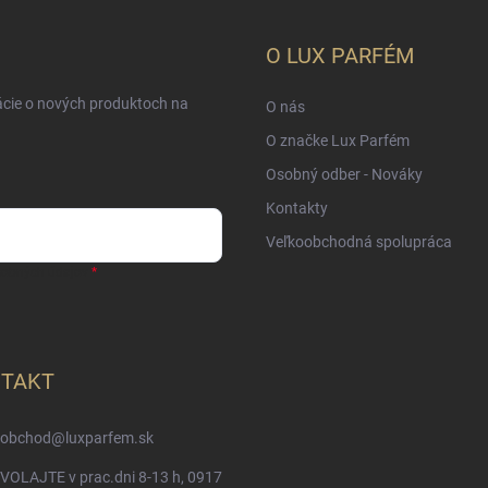
O LUX PARFÉM
ácie o nových produktoch na
O nás
O značke Lux Parfém
Osobný odber - Nováky
Kontakty
Veľkoobchodná spolupráca
sobných údajov
TAKT
obchod
@
luxparfem.sk
VOLAJTE v prac.dni 8-13 h, 0917