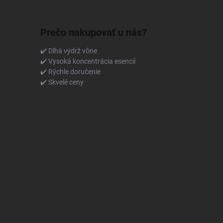
Prečo nakupovať u nás?
✔️ Dlhá výdrž vône
✔️ Vysoká koncentrácia esencií
✔️ Rýchle doručenie
✔️ Skvelé ceny