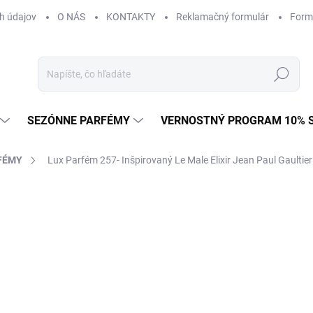
h údajov
O NÁS
KONTAKTY
Reklamačný formulár
Form
Hľadať
SEZÓNNE PARFÉMY
VERNOSTNÝ PROGRAM 10% 
FÉMY
Lux Parfém 257- Inšpirovaný Le Male Elixir Jean Paul Gaultier
ZNAČKA:
PACO RABANNE
od €1,49
od
€1
Jednotková
od €0,15 / 1 ml
cena:
Zvoľte variant