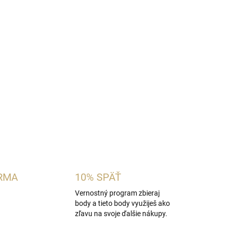
na ambrovo-aromatická pánska vôňa inšpirovaná
ier Le Male Elixir
. Spája sviežu mätu a
adkou vanilkou, benzoínom, medom, fazuľou
re mužov, ktorí obľubujú hrejivé, sladké a
OPÝTAŤ SA
STRÁŽIŤ
RMA
10% SPÄŤ
Vernostný program zbieraj
body a tieto body využiješ ako
zľavu na svoje ďalšie nákupy.