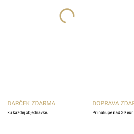
Lux Parfém 257
je intenzív
charakterom
Jean Paul Gault
aromatickú levanduľu so sl
tonka a tabakom. Je ideálna p
výrazné vône.
DETAILNÉ INFORMÁCIE
DARČEK ZDARMA
DOPRAVA ZDA
ku každej objednávke.
Pri nákupe nad 39 eur