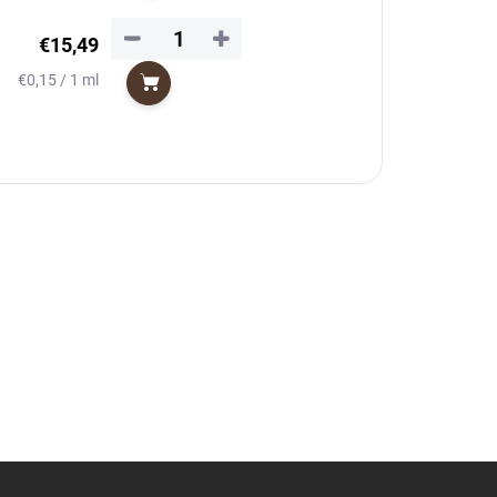
−
+
€15,49
Jednotková
€0,15 / 1 ml
Do košíka
cena: