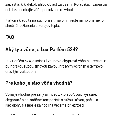
zápästia, krk, dekolt alebo oblasť za ušami. Po aplikácii zápästia
netrite a nechajte vôňu prirodzene rozvinúť.
Flakón skladujte na suchom a tmavom mieste mimo priameho
slnečného žiarenia a zdrojov tepla.
FAQ
Aký typ vône je Lux Parfém 524?
Lux Parfém 524 je unisex kvetinovo-chyprová vôňa s tureckou a
bulharskou ružou, tmavou kávou, hrejivým korením a dymovo-
drevitým základom.
Pre koho je táto vôňa vhodná?
Vôňa je vhodná pre ženy aj mužov, ktorí obľubujú výrazné,
elegantné a netradičné kompozície s ružou, kávou, pačuli a
kadidlom. Najlepšie sa hodí na večerné príležitosti.