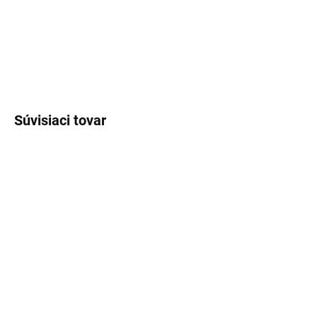
kávové vône.
DETAILNÉ INFORMÁCIE
OPÝTAŤ SA
STRÁŽIŤ
Súvisiaci tovar
SKLADOM
(>5 KS)
SKLADOM
(>5 KS)
Lux Parfém 088 –
Lux Parfém 083 –
Inšpirovaný Rihanna: