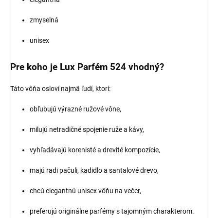
zmyselná
unisex
Pre koho je Lux Parfém 524 vhodný?
Táto vôňa osloví najmä ľudí, ktorí:
obľubujú výrazné ružové vône,
milujú netradičné spojenie ruže a kávy,
vyhľadávajú korenisté a drevité kompozície,
majú radi pačuli, kadidlo a santalové drevo,
chcú elegantnú unisex vôňu na večer,
preferujú originálne parfémy s tajomným charakterom.