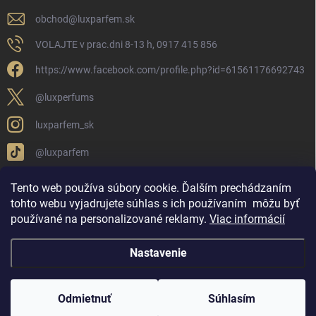
obchod
@
luxparfem.sk
VOLAJTE v prac.dni 8-13 h, 0917 415 856
https://www.facebook.com/profile.php?id=61561176692743
@luxperfums
luxparfem_sk
@luxparfem
Tento web používa súbory cookie. Ďalším prechádzaním
tohto webu vyjadrujete súhlas s ich používaním
môžu byť
LUX PARFÉM NOVÁKY
Lux Parfém Skupina na FB
používané na personalizované reklamy
.
Viac informácií
Lux Parfum - Česká Republika
Lux Parfumok - Hungary
Nastavenie
Copyright 2026
LUX PARFÉM
. Všetky práva vyhradené.
Upraviť nastavenie
cookies
Odmietnuť
Súhlasím
Vytvoril Shoptet