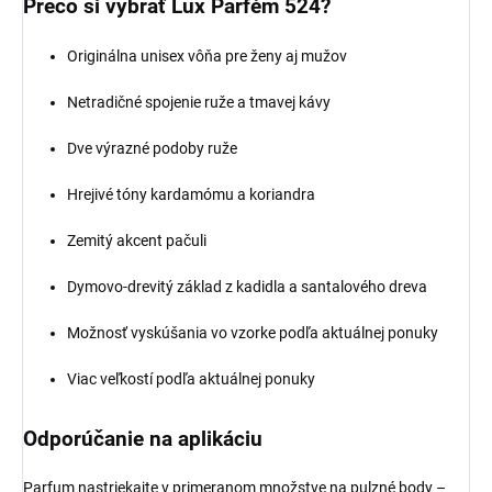
Prečo si vybrať Lux Parfém 524?
Originálna unisex vôňa pre ženy aj mužov
Netradičné spojenie ruže a tmavej kávy
Dve výrazné podoby ruže
Hrejivé tóny kardamómu a koriandra
Zemitý akcent pačuli
Dymovo-drevitý základ z kadidla a santalového dreva
Možnosť vyskúšania vo vzorke podľa aktuálnej ponuky
Viac veľkostí podľa aktuálnej ponuky
Odporúčanie na aplikáciu
Parfum nastriekajte v primeranom množstve na pulzné body –