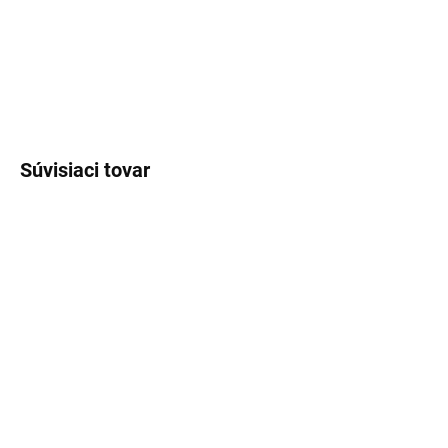
kávové vône.
DETAILNÉ INFORMÁCIE
OPÝTAŤ SA
STRÁŽIŤ
Súvisiaci tovar
SKLADOM
(>5 KS)
SKLADOM
(>5 KS)
Lux Parfém 088 –
Lux Parfém 083 –
Inšpirovaný Rihanna: