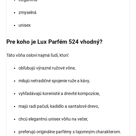
zmyselná
unisex
Pre koho je Lux Parfém 524 vhodný?
Táto vôňa osloví najmä ľudí, ktorí:
obľubujú výrazné ružové vône,
milujú netradičné spojenie ruže a kávy,
vyhľadávajú korenisté a drevité kompozície,
majú radi pačuli, kadidlo a santalové drevo,
chcú elegantnú unisex vôňu na večer,
preferujú originálne parfémy s tajomným charakterom.