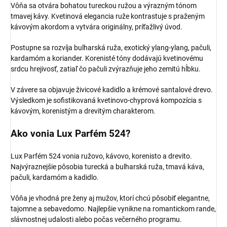
Vôňa sa otvára bohatou tureckou ružou a výrazným tónom
tmavej kávy. Kvetinová elegancia ruže kontrastuje s praženým
kávovým akordom a vytvára originálny, príťažlivý úvod.
Postupne sa rozvíja bulharská ruža, exotický ylang-ylang, pačuli,
kardamóm a koriander. Korenisté tóny dodávajú kvetinovému
srdcu hrejivosť, zatiaľ čo pačuli zvýrazňuje jeho zemitú hĺbku.
V závere sa objavuje živicové kadidlo a krémové santalové drevo.
Výsledkom je sofistikovaná kvetinovo-chyprová kompozícia s
kávovým, korenistým a drevitým charakterom.
Ako vonia Lux Parfém 524?
Lux Parfém 524 vonia ružovo, kávovo, korenisto a drevito.
Najvýraznejšie pôsobia turecká a bulharská ruža, tmavá káva,
pačuli, kardamóm a kadidlo.
Vôňa je vhodná pre ženy aj mužov, ktorí chcú pôsobiť elegantne,
tajomne a sebavedomo. Najlepšie vynikne na romantickom rande,
slávnostnej udalosti alebo počas večerného programu.