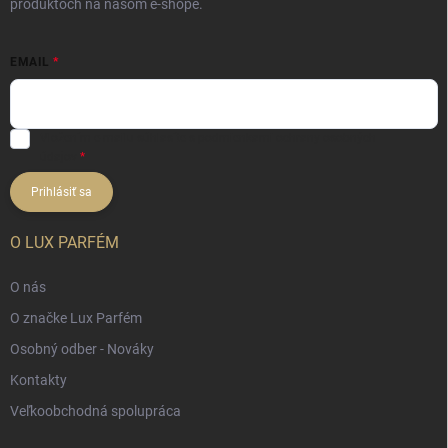
produktoch na našom e-shope.
EMAIL
Vložením e-mailu súhlasíte s
podmienkami ochrany osobných
údajov
Prihlásiť sa
O LUX PARFÉM
O nás
O značke Lux Parfém
Osobný odber - Nováky
Kontakty
Veľkoobchodná spolupráca