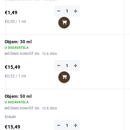
−
+
€1,49
Jednotková
€0,50 / 1 ml
Do košíka
cena:
Objem: 30 ml
U DODÁVATEĽA
MÔŽEME DORUČIŤ DO:
12.8.2026
−
+
€15,49
Jednotková
€0,52 / 1 ml
Do košíka
cena:
Objem: 50 ml
U DODÁVATEĽA
MÔŽEME DORUČIŤ DO:
12.8.2026
€18,49
−
+
€15,49