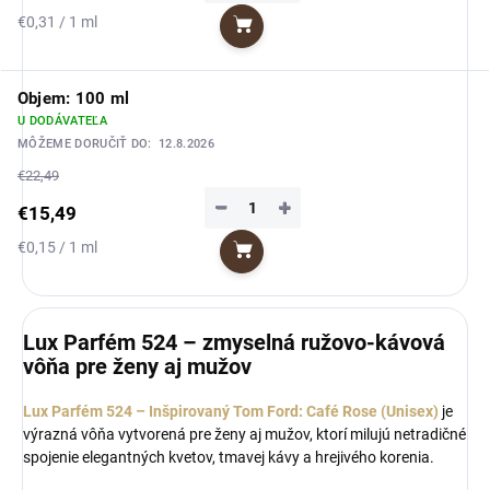
Jednotková
€0,31 / 1 ml
Do košíka
cena:
Objem: 100 ml
U DODÁVATEĽA
MÔŽEME DORUČIŤ DO:
12.8.2026
€22,49
−
+
€15,49
Jednotková
€0,15 / 1 ml
Do košíka
cena:
Lux Parfém 524 – zmyselná ružovo-kávová
vôňa pre ženy aj mužov
Lux Parfém 524 – Inšpirovaný Tom Ford: Café Rose (Unisex)
je
výrazná vôňa vytvorená pre ženy aj mužov, ktorí milujú netradičné
spojenie elegantných kvetov, tmavej kávy a hrejivého korenia.