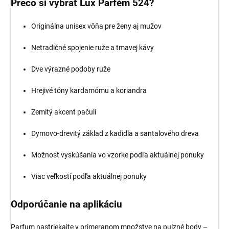
Prečo si vybrať Lux Parfém 524?
Originálna unisex vôňa pre ženy aj mužov
Netradičné spojenie ruže a tmavej kávy
Dve výrazné podoby ruže
Hrejivé tóny kardamómu a koriandra
Zemitý akcent pačuli
Dymovo-drevitý základ z kadidla a santalového dreva
Možnosť vyskúšania vo vzorke podľa aktuálnej ponuky
Viac veľkostí podľa aktuálnej ponuky
Odporúčanie na aplikáciu
Parfum nastriekajte v primeranom množstve na pulzné body –