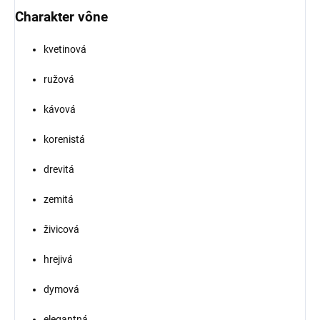
Charakter vône
kvetinová
ružová
kávová
korenistá
drevitá
zemitá
živicová
hrejivá
dymová
elegantná