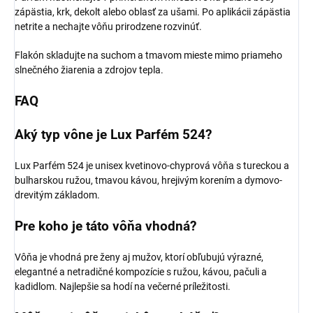
zápästia, krk, dekolt alebo oblasť za ušami. Po aplikácii zápästia
netrite a nechajte vôňu prirodzene rozvinúť.
Flakón skladujte na suchom a tmavom mieste mimo priameho
slnečného žiarenia a zdrojov tepla.
FAQ
Aký typ vône je Lux Parfém 524?
Lux Parfém 524 je unisex kvetinovo-chyprová vôňa s tureckou a
bulharskou ružou, tmavou kávou, hrejivým korením a dymovo-
drevitým základom.
Pre koho je táto vôňa vhodná?
Vôňa je vhodná pre ženy aj mužov, ktorí obľubujú výrazné,
elegantné a netradičné kompozície s ružou, kávou, pačuli a
kadidlom. Najlepšie sa hodí na večerné príležitosti.