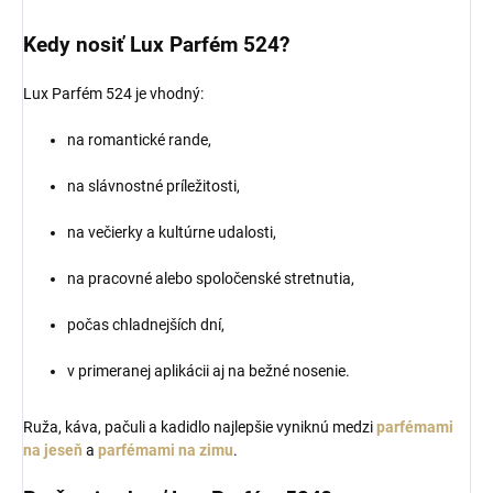
Kedy nosiť Lux Parfém 524?
Lux Parfém 524 je vhodný:
na romantické rande,
na slávnostné príležitosti,
na večierky a kultúrne udalosti,
na pracovné alebo spoločenské stretnutia,
počas chladnejších dní,
v primeranej aplikácii aj na bežné nosenie.
Ruža, káva, pačuli a kadidlo najlepšie vyniknú medzi
parfémami
na jeseň
a
parfémami na zimu
.