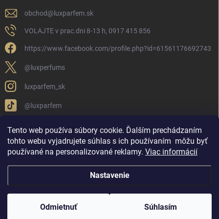
obchod
@
luxparfem.sk
VOLAJTE v prac.dni 8-13 h, 0917 415 856
https://www.facebook.com/profile.php?id=61561176692743
@luxperfums
luxparfem_sk
@luxparfem
Tento web používa súbory cookie. Ďalším prechádzaním
tohto webu vyjadrujete súhlas s ich používaním
môžu byť
LUX PARFÉM NOVÁKY
Lux Parfém Skupina na FB
používané na personalizované reklamy
.
Viac informácií
Lux Parfum - Česká Republika
Lux Parfumok - Hungary
Nastavenie
Copyright 2026
LUX PARFÉM
. Všetky práva vyhradené.
Upraviť nastavenie
cookies
Odmietnuť
Súhlasím
Vytvoril Shoptet