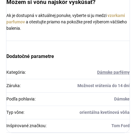
Môžem si vôňu najskôr vyskúšať?
Ak je dostupná v aktuálnej ponuke, vyberte si ju medzi
vzorkami
parfumov
a otestujte priamo na pokožke pred výberom väčšieho
balenia.
Dodatočné parametre
Kategória
:
Dámske parfémy
Záruka
:
Možnost vrátenia do 14 dní
Podľa pohlavia
:
Dámske
Typ vône
:
orientálna kvetinová vôňa
Inšpirované značkou
:
Tom Ford