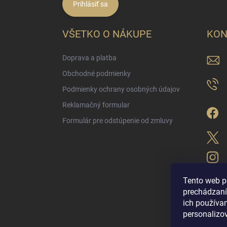
Prihlásiť sa
VŠETKO O NÁKUPE
KON
Doprava a platba
Obchodné podmienky
Podmienky ochrany osobných údajov
Reklamačný formular
Formulár pre odstúpenie od zmluvy
Tento web p
prechádzaní
ich použív
LUX PARFÉM NO
personalizo