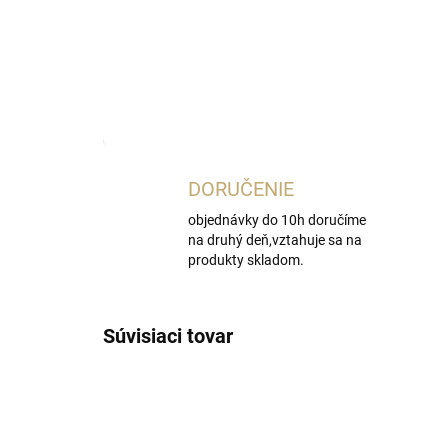
Najnižšia cena za posledných 9 dní:
3,90 €
OmnibusPrice
DORUČENIE
objednávky do 10h doručíme
na druhý deň,vztahuje sa na
produkty skladom.
Súvisiaci tovar