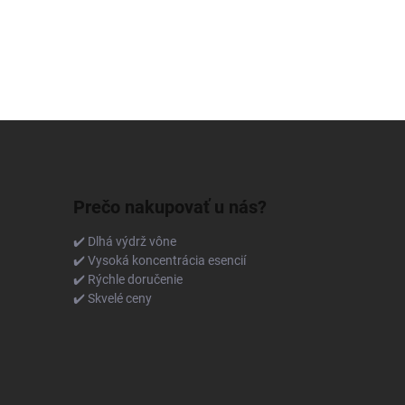
Prečo nakupovať u nás?
✔️ Dlhá výdrž vône
✔️ Vysoká koncentrácia esencií
✔️ Rýchle doručenie
✔️ Skvelé ceny