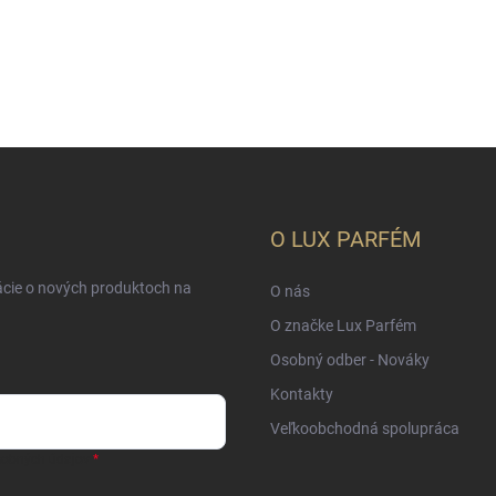
O LUX PARFÉM
ácie o nových produktoch na
O nás
O značke Lux Parfém
Osobný odber - Nováky
Kontakty
Veľkoobchodná spolupráca
sobných údajov