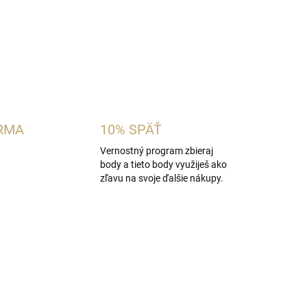
OPÝTAŤ SA
STRÁŽIŤ
RMA
10% SPÄŤ
Vernostný program zbieraj
body a tieto body využiješ ako
zľavu na svoje ďalšie nákupy.