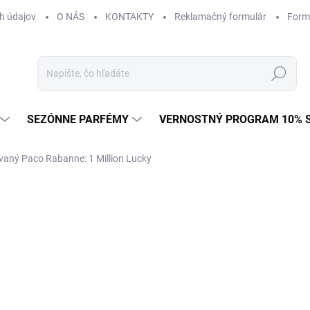
h údajov
O NÁS
KONTAKTY
Reklamačný formulár
Form
Hľadať
SEZÓNNE PARFÉMY
VERNOSTNÝ PROGRAM 10% 
vaný Paco Rabanne: 1 Million Lucky
ZNAČKA:
PACO RABANNE
€3,90
Jednotková
Zvoľte variant
cena: