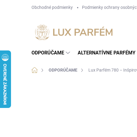
Prejsť
Obchodné podmienky
Podmienky ochrany osobnýc
na
obsah
ODPORÚČAME
ALTERNATÍVNE PARFÉMY
Domov
ODPORÚČAME
Lux Parfém 780 – Inšpiro
Neohodnotené
Podrobnosti hodnotenia