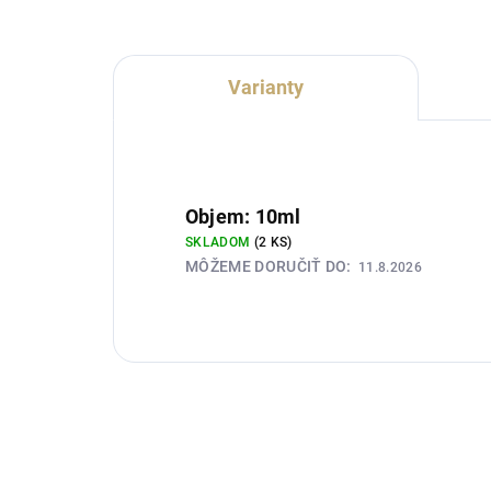
bôbmi a tabakovým...
hrej
Varianty
Objem: 10ml
SKLADOM
(2 KS)
MÔŽEME DORUČIŤ DO:
11.8.2026