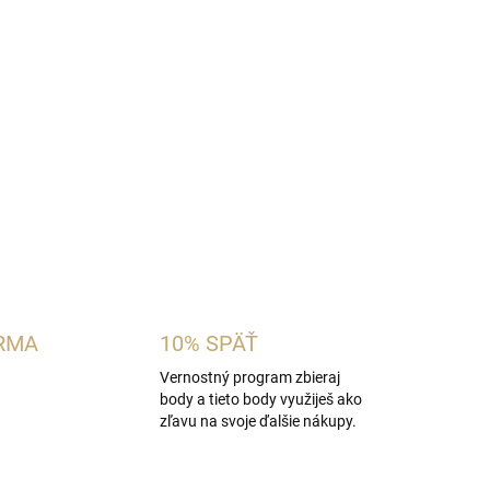
ámska vôňa inšpirovaná charakterom
Paris
, šťavnatú broskyňu a melón s fréziou, mimózou,
 základ z pižma, santalového dreva, ylang-
dodáva ženský a príťažlivý charakter.
OPÝTAŤ SA
STRÁŽIŤ
RMA
10% SPÄŤ
Vernostný program zbieraj
body a tieto body využiješ ako
zľavu na svoje ďalšie nákupy.