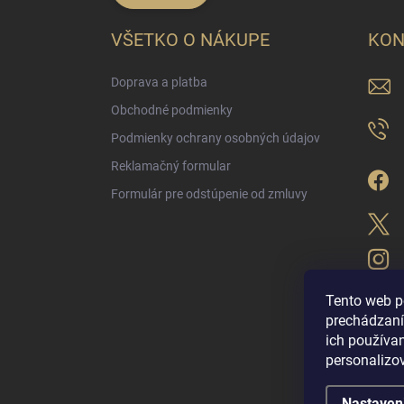
VŠETKO O NÁKUPE
KON
Doprava a platba
Obchodné podmienky
Podmienky ochrany osobných údajov
Reklamačný formular
Formulár pre odstúpenie od zmluvy
Tento web p
prechádzaní
ich použív
LUX PARFÉM NO
personalizo
Nastaven