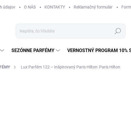
h údajov
O NÁS
KONTAKTY
Reklamačný formulár
Form
Hľadať
SEZÓNNE PARFÉMY
VERNOSTNÝ PROGRAM 10% 
RFÉMY
Lux Parfém 122 – Inšpirovaný Paris Hilton: Paris Hilton
ZNAČKA:
PARIS HILTON
od €1,49
od
€1
Jednotková
od €0,15 / 1 ml
cena:
Zvoľte variant