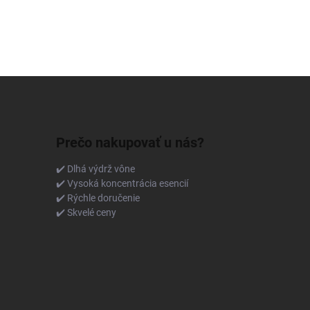
Prečo nakupovať u nás?
✔️ Dlhá výdrž vône
✔️ Vysoká koncentrácia esencií
✔️ Rýchle doručenie
✔️ Skvelé ceny