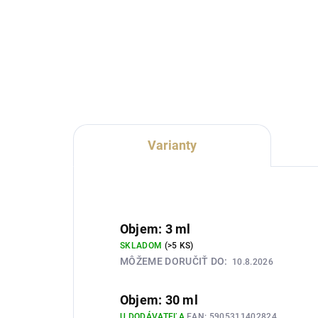
dámska vôňa inšpirovaná
Lux
charakterom Dior J’adore. Spája
dám
hrušku, melón, broskyňu a
cha
bergamot s bohatou kompozíciou
L’E
jazmínu, ruže, tuberózy a
int
orchidey....
kar
exot
Varianty
Objem: 3 ml
SKLADOM
(>5 KS)
MÔŽEME DORUČIŤ DO:
10.8.2026
Objem: 30 ml
U DODÁVATEĽA
EAN:
5905311402824