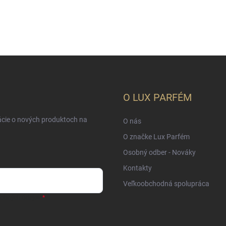
O LUX PARFÉM
ácie o nových produktoch na
O nás
O značke Lux Parfém
Osobný odber - Nováky
Kontakty
Veľkoobchodná spolupráca
sobných údajov