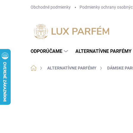
Prejsť
Obchodné podmienky
Podmienky ochrany osobnýc
na
obsah
ODPORÚČAME
ALTERNATÍVNE PARFÉMY
Domov
ALTERNATÍVNE PARFÉMY
DÁMSKE PA
Neohodnotené
Podrobnosti hodnotenia