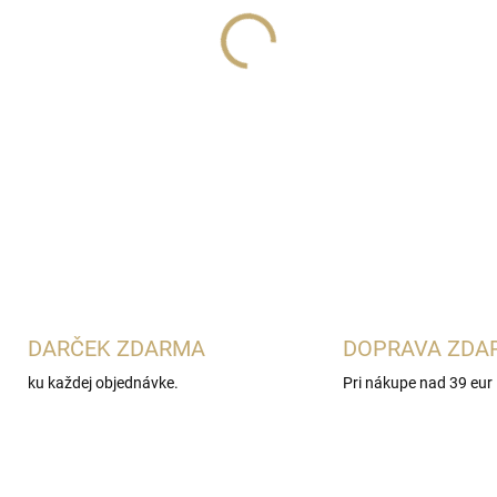
Lux Parfém 122
je svieža d
Hilton.
Spája chladivé jablko
jazmínom a tuberózou. Jemný
ylangu a dubového machu jej 
DETAILNÉ INFORMÁCIE
DARČEK ZDARMA
DOPRAVA ZDA
ku každej objednávke.
Pri nákupe nad 39 eur