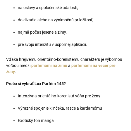
na oslavy a spoločenské udalosti,
do divadla alebo na výnimočnú príležitosť,
najmä počas jesene a zimy,
pre svoju intenzitu v úspornej aplikácii.
Vďaka hrejivému orientálno-korenistému charakteru je výbornou
voľbou medzi
parfémami na zimu
a
parfémami na večer pre
ženy
.
Prečo si vybrať Lux Parfém 145?
Intenzívna orientálno-korenistá vôňa pre ženy
Výrazné spojenie klinčeka, rasce a kardamómu
Exotický tón manga