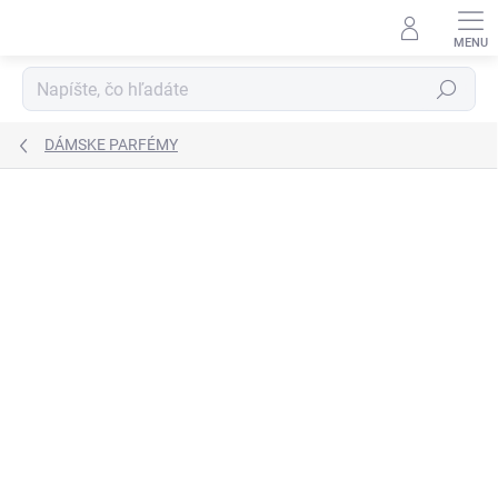
Prejsť
na
obsah
Hľadať
DÁMSKE PARFÉMY
Podrobnosti hodnotenia
3 hodnotenia
ZNAČKA:
KENZO