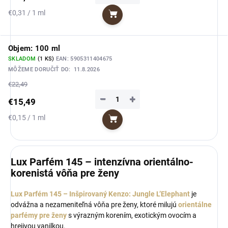
Jednotková
€0,31 / 1 ml
Do košíka
cena:
Objem: 100 ml
SKLADOM
(1 KS)
EAN:
5905311404675
MÔŽEME DORUČIŤ DO:
11.8.2026
€22,49
−
+
€15,49
Jednotková
€0,15 / 1 ml
Do košíka
cena:
Lux Parfém 145 – intenzívna orientálno-
korenistá vôňa pre ženy
Lux Parfém 145 – Inšpirovaný Kenzo: Jungle L’Elephant
je
odvážna a nezameniteľná vôňa pre ženy, ktoré milujú
orientálne
parfémy pre ženy
s výrazným korením, exotickým ovocím a
hrejivou vanilkou.