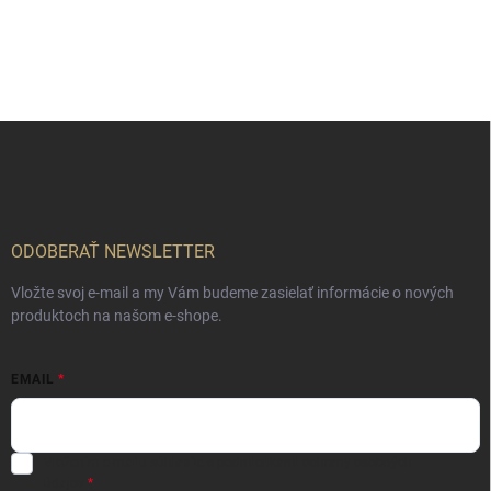
Z
á
p
ä
t
i
ODOBERAŤ NEWSLETTER
e
Vložte svoj e-mail a my Vám budeme zasielať informácie o nových
produktoch na našom e-shope.
EMAIL
Vložením e-mailu súhlasíte s
podmienkami ochrany osobných
údajov