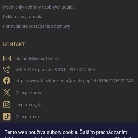
Podmienky ochrany osobných údajov
Reklamačný formular
Formulár pre odstúpenie od zmluvy
KONTAKT
obchod
@
luxparfem.sk
VOLAJTE v prac.dni 8-13 h, 0917 415 856
https://www.facebook.com/profile.php?id=61561176692743
@luxperfums
luxparfem_sk
@luxparfem
Tento web používa súbory cookie. Ďalším prechádzaním