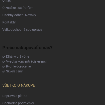
O nás
O značke Lux Parfém
Osobný odber - Nováky
Kontakty
Veľkoobchodná spolupráca
Prečo nakupovať u nás?
✔️ Dlhá výdrž vône
✔️ Vysoká koncentrácia esencií
✔️ Rýchle doručenie
✔️ Skvelé ceny
VŠETKO O NÁKUPE
Doprava a platba
Obchodné podmienky