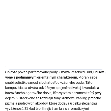
Zimaya Reserved Oud
je unisex parfémovaná voda, ktorá prináša
podmanivú orientálnu vôňu v elegantnom
100 ml balení
. Táto
kompozícia je ideálnou voľbou pre milovníkov intenzívnych
drevitých tónov, ktorí hľadajú charakteristický
arabský parfém
s
dlhou výdržou.
DETAILNÉ INFORMÁCIE
OPÝTAŤ SA
STRÁŽIŤ
Najnižšia cena za posledných 30 dní:
25,10 €
OmnibusPrice
Objavte pôvab parfémovanej vody Zimaya Reserved Oud,
unisex
vône s podmanivým orientálnym charakterom
, ktorá v sebe
snúbi sofistikovanosť s bohatosťou vzácneho oudu. Táto
kompozícia sa otvára odvážnym spojením divokej levandule a
intenzívneho agarového dreva, čím vytvára nezameniteľný prvý
dojem. V srdci vône sa rozvíjajú tóny krémovej vanilky, jemného
pižma a pudrových akordov, ktoré dodávajú celku elegantnú
vyváženosť. Základ tvorí hrejivá ambra s aromatickými