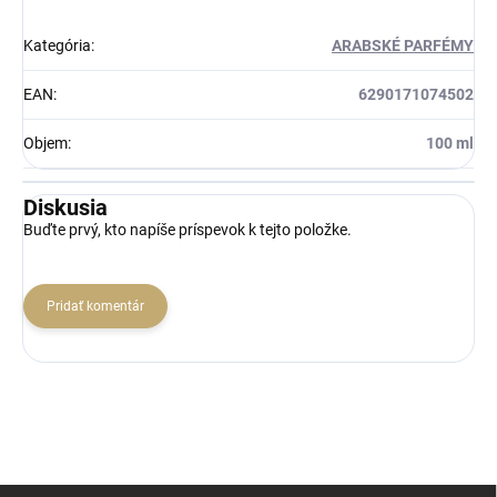
Kategória
:
ARABSKÉ PARFÉMY
EAN
:
6290171074502
Objem
:
100 ml
Diskusia
Buďte prvý, kto napíše príspevok k tejto položke.
Pridať komentár
Z