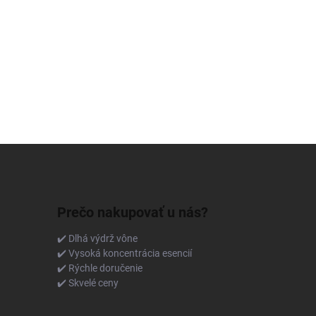
Prečo nakupovať u nás?
✔️ Dlhá výdrž vône
✔️ Vysoká koncentrácia esencií
✔️ Rýchle doručenie
✔️ Skvelé ceny