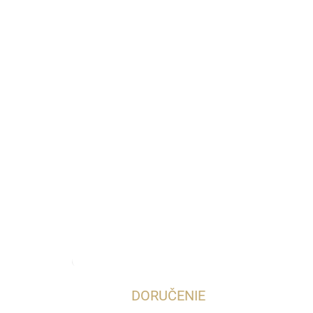
Najnižšia cena za posledných 30 dní:
19,95 €
OmnibusPri
DORUČENIE