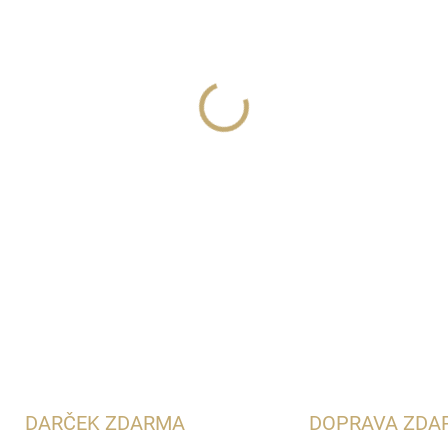
−
+
Zimaya Oud Is Great je výra
orientálnu kompozíciu v pra
ideálnou voľbou pre milovník
výdržou a nezameniteľným c
DETAILNÉ INFORMÁCIE
ce
DARČEK ZDARMA
DOPRAVA ZDA