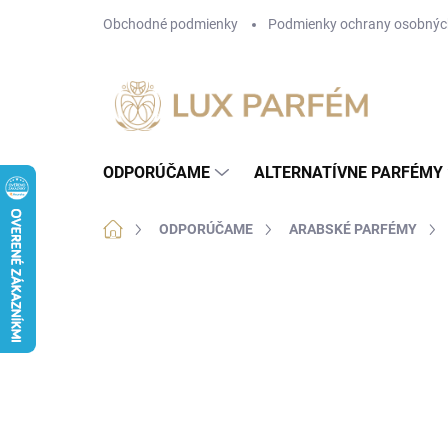
Prejsť
Obchodné podmienky
Podmienky ochrany osobnýc
na
obsah
ODPORÚČAME
ALTERNATÍVNE PARFÉMY
Domov
ODPORÚČAME
ARABSKÉ PARFÉMY
Neohodnotené
Podrobnosti hodnotenia