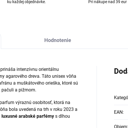
ku každej objednávke.
Pri nákupe nad 39 eur
Hodnotenie
prináša intenzívnu orientálnu
Dod
óny agarového dreva. Táto unisex vôňa
afránu a muškátového orieška, ktoré sú
, pačuli a pižmom.
Kategó
parfum výraznú osobitosť, ktorá na
 Vôňa bola uvedená na trh v roku 2023 a
EAN
:
ú
luxusné arabské parfémy
s dlhou
Objem