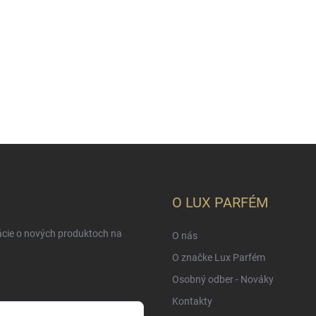
O LUX PARFÉM
ácie o nových produktoch na
O nás
O značke Lux Parfém
Osobný odber - Nováky
Kontakty