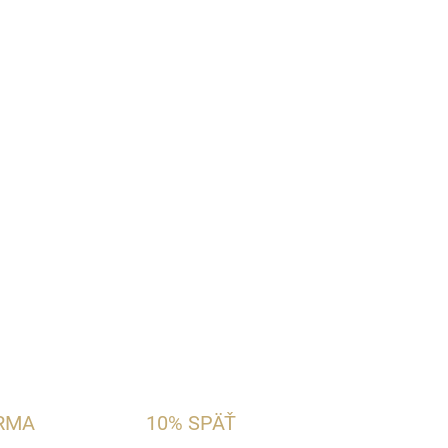
Pridať do košíka
zný
parfémový extrakt
, ktorý prináša intenzívnu
ktickom
100 ml balení
. Táto unisex vôňa je
ov hlbokých tónov, ktorí hľadajú parfum s dlhou
harakterom.
OPÝTAŤ SA
STRÁŽIŤ
RMA
10% SPÄŤ