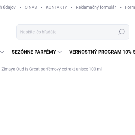
h údajov
O NÁS
KONTAKTY
Reklamačný formulár
Form
Hľadať
SEZÓNNE PARFÉMY
VERNOSTNÝ PROGRAM 10% 
Zimaya Oud Is Great parfémový extrakt unisex 100 ml
ZNAČKA:
ZIMAYA
€19,95
Jednotková
€0,20 / 1 ml
cena:
U DODÁVATEĽA
(>5 KS)
MÔŽEME DORUČIŤ DO:
13.8.2