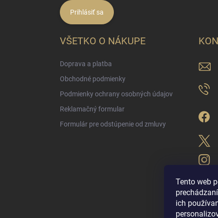
Prihlásiť sa
VŠETKO O NÁKUPE
KON
Doprava a platba
Obchodné podmienky
Podmienky ochrany osobných údajov
Reklamačný formular
Formulár pre odstúpenie od zmluvy
Tento web p
prechádzaní
ich použív
LUX PARFÉM NO
personalizo