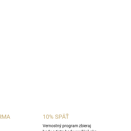
Pridať do košíka
sex parfémový extrakt s intenzívnou vonnou
vojmu
100 ml baleniu
ponúka dlhotrvajúci zážitok
ie.
OPÝTAŤ SA
STRÁŽIŤ
RMA
10% SPÄŤ
Vernostný program zbieraj