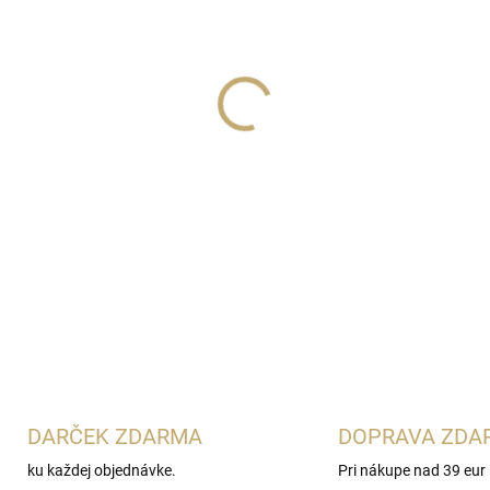
−
+
Zimaya Musk Is Great
je uni
kompozíciou, ktorý vďaka s
z luxusnej arabskej parfumér
DETAILNÉ INFORMÁCIE
ce
DARČEK ZDARMA
DOPRAVA ZDA
ku každej objednávke.
Pri nákupe nad 39 eur