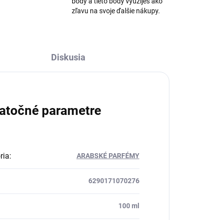
body a tieto body využiješ ako
zľavu na svoje ďalšie nákupy.
Diskusia
atočné parametre
ria
:
ARABSKÉ PARFÉMY
6290171070276
:
100 ml