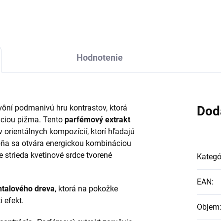
Hodnotenie
vôní podmanivú hru kontrastov, ktorá
Dod
anciou pižma. Tento
parfémový extrakt
 orientálnych kompozícií, ktorí hľadajú
ôňa sa otvára energickou kombináciou
 strieda kvetinové srdce tvorené
Kategó
EAN
:
ntalového dreva
, ktorá na pokožke
 efekt.
Objem