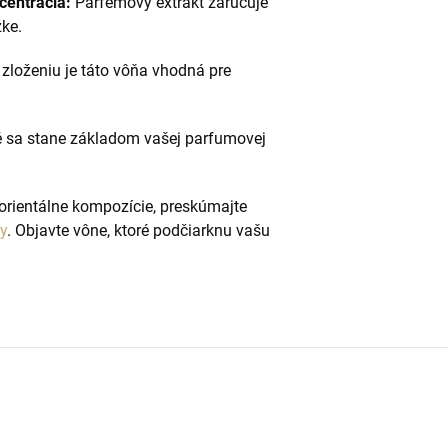
centrácia:
Parfémový extrakt zaručuje
žke.
loženiu je táto vôňa vhodná pre
ré sa stane základom vašej parfumovej
 orientálne kompozície, preskúmajte
y
. Objavte vône, ktoré podčiarknu vašu