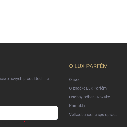
O LUX PARFÉM
ácie o nových produktoch na
O nás
O značke Lux Parfém
Osobný odber - Nováky
Kontakty
Veľkoobchodná spolupráca
sobných údajov