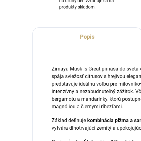
na druhý deň,vztahuje sa na
produkty skladom.
Popis
Zimaya Musk Is Great prináša do sveta 
spája sviežosť citrusov s hrejivou eleg
predstavuje ideálnu voľbu pre milovníkov
intenzívny a nezabudnuteľný zážitok. V
bergamotu a mandarínky, ktorú postupne
magnóliou a čiernymi ríbezľami.
Základ definuje
kombinácia pižma a sa
vytvára dlhotrvajúci zemitý a upokojujúci