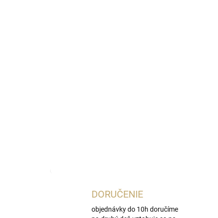
Najnižšia cena za posledných 30 dní:
21,70 €
OmnibusPri
DORUČENIE
objednávky do 10h doručíme