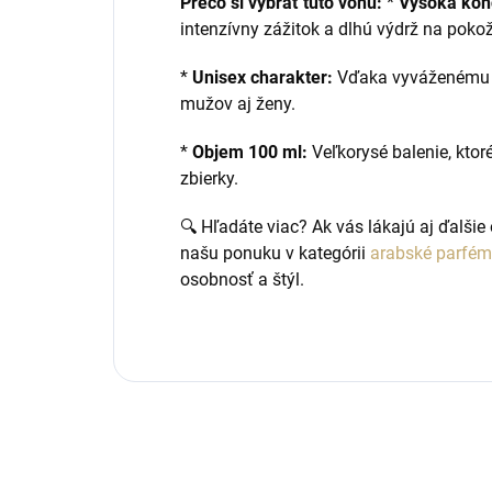
Prečo si vybrať túto vôňu:
*
Vysoká kon
intenzívny zážitok a dlhú výdrž na poko
*
Unisex charakter:
Vďaka vyváženému z
mužov aj ženy.
*
Objem 100 ml:
Veľkorysé balenie, kto
zbierky.
🔍 Hľadáte viac? Ak vás lákajú aj ďalšie
našu ponuku v kategórii
arabské parfém
osobnosť a štýl.