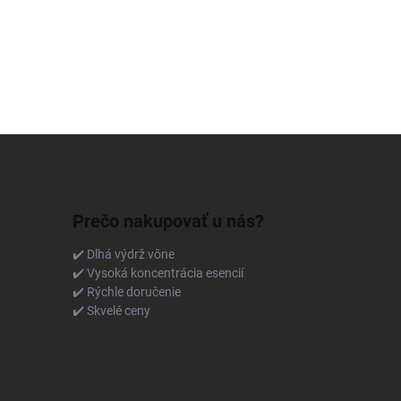
Prečo nakupovať u nás?
✔️ Dlhá výdrž vône
✔️ Vysoká koncentrácia esencií
✔️ Rýchle doručenie
✔️ Skvelé ceny