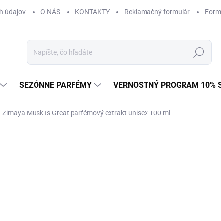
h údajov
O NÁS
KONTAKTY
Reklamačný formulár
Form
Hľadať
SEZÓNNE PARFÉMY
VERNOSTNÝ PROGRAM 10% 
Zimaya Musk Is Great parfémový extrakt unisex 100 ml
ZNAČKA:
ZIMAYA
€21,70
Jednotková
€0,22 / 1 ml
cena:
U DODÁVATEĽA
(>5 KS)
MÔŽEME DORUČIŤ DO:
11.8.2