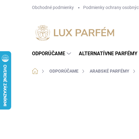
Prejsť
Obchodné podmienky
Podmienky ochrany osobnýc
na
obsah
ODPORÚČAME
ALTERNATÍVNE PARFÉMY
Domov
ODPORÚČAME
ARABSKÉ PARFÉMY
Neohodnotené
Podrobnosti hodnotenia