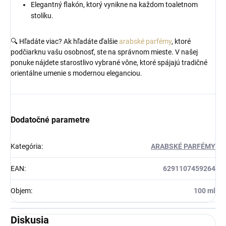
Elegantný flakón, ktorý vynikne na každom toaletnom
stolíku.
🔍 Hľadáte viac? Ak hľadáte ďalšie
arabské parfémy
, ktoré
podčiarknu vašu osobnosť, ste na správnom mieste. V našej
ponuke nájdete starostlivo vybrané vône, ktoré spájajú tradičné
orientálne umenie s modernou eleganciou.
Dodatočné parametre
Kategória
:
ARABSKÉ PARFÉMY
EAN
:
6291107459264
Objem
:
100 ml
Diskusia