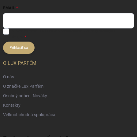
EMAIL
Vložením e-mailu súhlasíte s
podmienkami ochrany osobných
údajov
Prihlásiť sa
O LUX PARFÉM
O nás
O značke Lux Parfém
Osobný odber - Nováky
Kontakty
Veľkoobchodná spolupráca