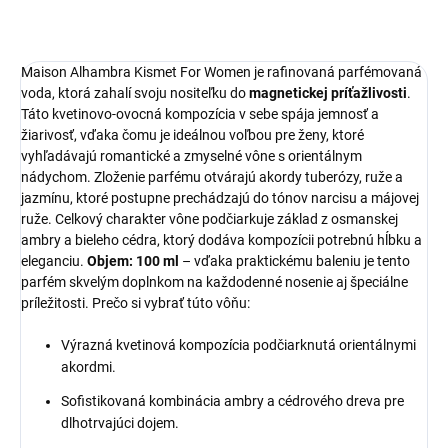
Maison Alhambra Kismet For Women je rafinovaná parfémovaná
voda, ktorá zahalí svoju nositeľku do
magnetickej príťažlivosti
.
Táto kvetinovo-ovocná kompozícia v sebe spája jemnosť a
žiarivosť, vďaka čomu je ideálnou voľbou pre ženy, ktoré
vyhľadávajú romantické a zmyselné vône s orientálnym
nádychom. Zloženie parfému otvárajú akordy tuberózy, ruže a
jazmínu, ktoré postupne prechádzajú do tónov narcisu a májovej
ruže. Celkový charakter vône podčiarkuje základ z osmanskej
ambry a bieleho cédra, ktorý dodáva kompozícii potrebnú hĺbku a
eleganciu.
Objem: 100 ml
– vďaka praktickému baleniu je tento
parfém skvelým doplnkom na každodenné nosenie aj špeciálne
príležitosti. Prečo si vybrať túto vôňu:
Výrazná kvetinová kompozícia podčiarknutá orientálnymi
akordmi.
Sofistikovaná kombinácia ambry a cédrového dreva pre
dlhotrvajúci dojem.