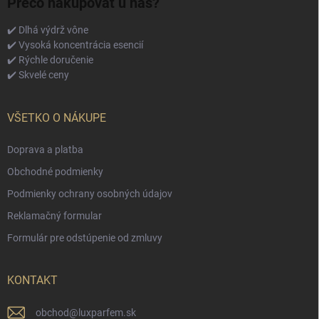
Prečo nakupovať u nás?
✔️ Dlhá výdrž vône
✔️ Vysoká koncentrácia esencií
✔️ Rýchle doručenie
✔️ Skvelé ceny
VŠETKO O NÁKUPE
Doprava a platba
Obchodné podmienky
Podmienky ochrany osobných údajov
Reklamačný formular
Formulár pre odstúpenie od zmluvy
KONTAKT
obchod
@
luxparfem.sk