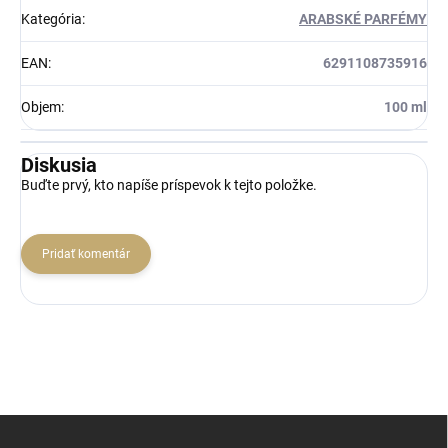
Kategória
:
ARABSKÉ PARFÉMY
EAN
:
6291108735916
Objem
:
100 ml
Diskusia
Buďte prvý, kto napíše príspevok k tejto položke.
Pridať komentár
Z
á