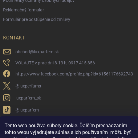
Podmienky ochrany osobných údajov
Reklamačný formular
Formulár pre odstúpenie od zmluvy
KONTAKT
obchod
@
luxparfem.sk
VOLAJTE v prac.dni 8-13 h, 0917 415 856
https://www.facebook.com/profile.php?id=61561176692743
@luxperfums
luxparfem_sk
@luxparfem
Tento web používa súbory cookie. Ďalším prechádzaním
tohto webu vyjadrujete súhlas s ich používaním
môžu byť
LUX PARFÉM NOVÁKY
Lux Parfém Skupina na FB