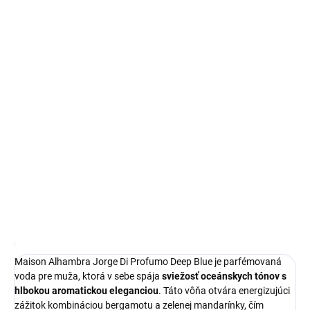
Objavte
Maison Alhambra Jorge Di Profumo Deep Blue
,
parfémovanú vodu pre muža, ktorá v sebe spája intenzívnu
sviežosť a eleganciu v objeme
100 ml
.
Táto vôňa predstavuje ideálnu voľbu pre každého muža, ktorý
hľadá výrazný a dlhotrvajúci charakter vhodný na každodenné
nosenie.
DETAILNÉ INFORMÁCIE
OPÝTAŤ SA
STRÁŽIŤ
Najnižšia cena za posledných 30 dní:
15,21 €
OmnibusPrice
Maison Alhambra Jorge Di Profumo Deep Blue je parfémovaná
voda pre muža, ktorá v sebe spája
sviežosť oceánskych tónov s
hlbokou aromatickou eleganciou
. Táto vôňa otvára energizujúci
zážitok kombináciou bergamotu a zelenej mandarínky, čím