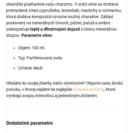
okamžite podčiarkne vašu charizmu. V srdci vône sa stretáva
premyslená zmes cyprušteka, levandule, mastichy a rozmarínu,
ktorá dodáva kompozícii výrazne mužný charakter. Základ
postavený na minerálnych tónoch, pižme, pačuli a ambre
zabezpečuje
teplý a dlhotrvajúci dojazd
s čistou minerálnou
stopou.
Parametre vône:
Objem: 100 ml
Typ: Parfémovaná voda
Určenie: Muži
Hľadáte do svojej zbierky niečo výnimočné? Objavte našu širokú
ponuku, v ktorej nájdete tie najlepšie
arabské parfémy
, ktoré
vynikajú svojou intenzitou aj jedinečným zložením.
Dodatočné parametre