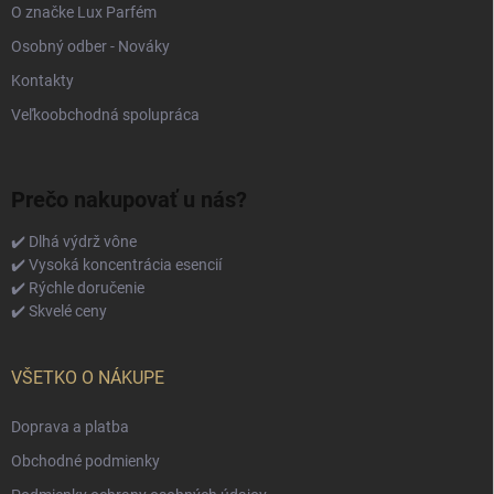
O značke Lux Parfém
Osobný odber - Nováky
Kontakty
Veľkoobchodná spolupráca
Prečo nakupovať u nás?
✔️ Dlhá výdrž vône
✔️ Vysoká koncentrácia esencií
✔️ Rýchle doručenie
✔️ Skvelé ceny
VŠETKO O NÁKUPE
Doprava a platba
Obchodné podmienky