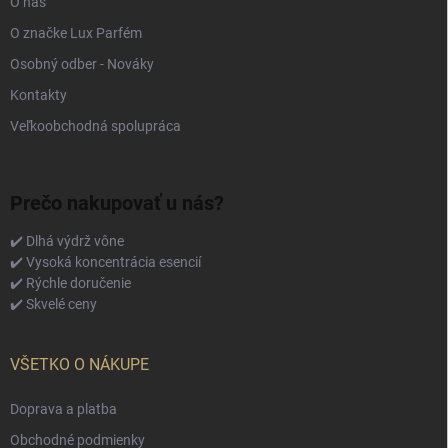
O nás
O značke Lux Parfém
Osobný odber - Nováky
Kontakty
Veľkoobchodná spolupráca
Prečo nakupovať u nás?
✔️ Dlhá výdrž vône
✔️ Vysoká koncentrácia esencií
✔️ Rýchle doručenie
✔️ Skvelé ceny
VŠETKO O NÁKUPE
Doprava a platba
Obchodné podmienky