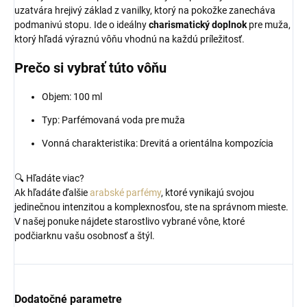
uzatvára hrejivý základ z vanilky, ktorý na pokožke zanecháva
podmanivú stopu. Ide o ideálny
charismatický doplnok
pre muža,
ktorý hľadá výraznú vôňu vhodnú na každú príležitosť.
Prečo si vybrať túto vôňu
Objem: 100 ml
Typ: Parfémovaná voda pre muža
Vonná charakteristika: Drevitá a orientálna kompozícia
🔍 Hľadáte viac?
Ak hľadáte ďalšie
arabské parfémy
, ktoré vynikajú svojou
jedinečnou intenzitou a komplexnosťou, ste na správnom mieste.
V našej ponuke nájdete starostlivo vybrané vône, ktoré
podčiarknu vašu osobnosť a štýl.
Dodatočné parametre