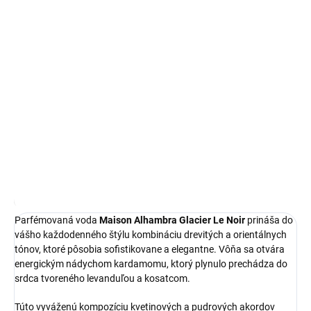
Maison Alhambra Glacier Le Noir je
intenzívna parfémovaná voda
pre mužov
, ktorá v sebe spája vycibrenú eleganciu s moderným
charakterom. Tento
100 ml flakón
ponúka výraznú vôňu, ktorá
podčiarkne vašu osobnosť pri každej príležitosti.
DETAILNÉ INFORMÁCIE
OPÝTAŤ SA
STRÁŽIŤ
Najnižšia cena za posledných 30 dní:
18,98 €
OmnibusPrice
Parfémovaná voda
Maison Alhambra Glacier Le Noir
prináša do
vášho každodenného štýlu kombináciu drevitých a orientálnych
tónov, ktoré pôsobia sofistikovane a elegantne. Vôňa sa otvára
energickým nádychom kardamomu, ktorý plynulo prechádza do
srdca tvoreného levanduľou a kosatcom.
Túto vyváženú kompozíciu kvetinových a pudrových akordov