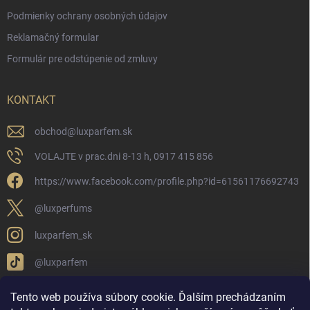
Podmienky ochrany osobných údajov
Reklamačný formular
Formulár pre odstúpenie od zmluvy
KONTAKT
obchod
@
luxparfem.sk
VOLAJTE v prac.dni 8-13 h, 0917 415 856
https://www.facebook.com/profile.php?id=61561176692743
@luxperfums
luxparfem_sk
@luxparfem
Tento web používa súbory cookie. Ďalším prechádzaním