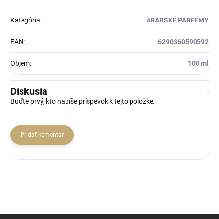
Kategória
:
ARABSKÉ PARFÉMY
EAN
:
6290360590592
Objem
:
100 ml
Diskusia
Buďte prvý, kto napíše príspevok k tejto položke.
Pridať komentár
Z