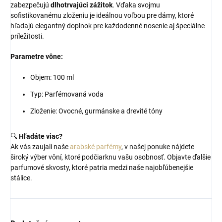
zabezpečujú
dlhotrvajúci zážitok
. Vďaka svojmu
sofistikovanému zloženiu je ideálnou voľbou pre dámy, ktoré
hľadajú elegantný doplnok pre každodenné nosenie aj špeciálne
príležitosti.
Parametre vône:
Objem: 100 ml
Typ: Parfémovaná voda
Zloženie: Ovocné, gurmánske a drevité tóny
🔍
Hľadáte viac?
Ak vás zaujali naše
arabské parfémy
, v našej ponuke nájdete
široký výber vôní, ktoré podčiarknu vašu osobnosť. Objavte ďalšie
parfumové skvosty, ktoré patria medzi naše najobľúbenejšie
stálice.