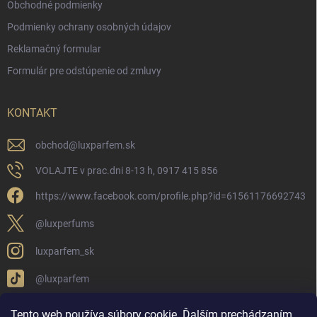
Obchodné podmienky
Podmienky ochrany osobných údajov
Reklamačný formular
Formulár pre odstúpenie od zmluvy
KONTAKT
obchod
@
luxparfem.sk
VOLAJTE v prac.dni 8-13 h, 0917 415 856
https://www.facebook.com/profile.php?id=61561176692743
@luxperfums
luxparfem_sk
@luxparfem
Tento web používa súbory cookie. Ďalším prechádzaním