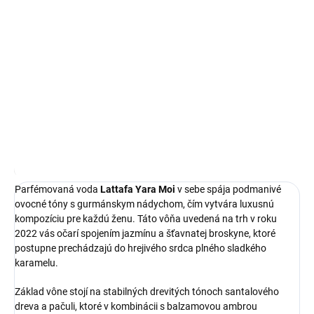
Lattafa Yara Moi je
sofistikovaná parfémovaná voda pre ženy
,
ktorá prichádza v objeme 100 ml. Táto orientálna kompozícia
podčiarkne vašu osobnosť svojou
dlhou výdržou
a elegantným
charakterom.
DETAILNÉ INFORMÁCIE
OPÝTAŤ SA
STRÁŽIŤ
Najnižšia cena za posledných 30 dní:
23,80 €
OmnibusPrice
Parfémovaná voda
Lattafa Yara Moi
v sebe spája podmanivé
ovocné tóny s gurmánskym nádychom, čím vytvára luxusnú
kompozíciu pre každú ženu. Táto vôňa uvedená na trh v roku
2022 vás očarí spojením jazmínu a šťavnatej broskyne, ktoré
postupne prechádzajú do hrejivého srdca plného sladkého
karamelu.
Základ vône stojí na stabilných drevitých tónoch santalového
dreva a pačuli, ktoré v kombinácii s balzamovou ambrou