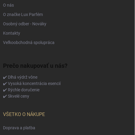
O nás
O značke Lux Parfém
Osobný odber - Nováky
Kontakty
Veľkoobchodná spolupráca
Prečo nakupovať u nás?
✔️ Dlhá výdrž vône
✔️ Vysoká koncentrácia esencií
✔️ Rýchle doručenie
✔️ Skvelé ceny
VŠETKO O NÁKUPE
Doprava a platba