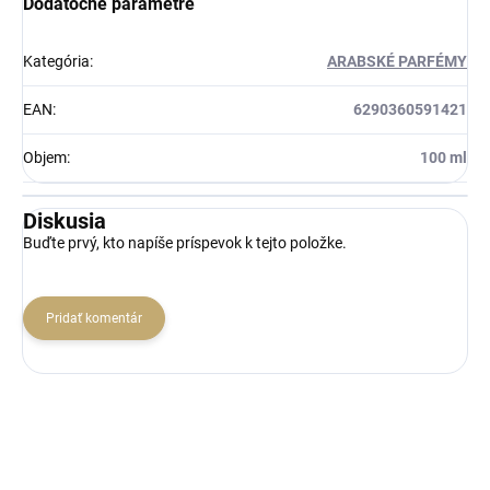
Dodatočné parametre
Kategória
:
ARABSKÉ PARFÉMY
EAN
:
6290360591421
Objem
:
100 ml
Diskusia
Buďte prvý, kto napíše príspevok k tejto položke.
Pridať komentár