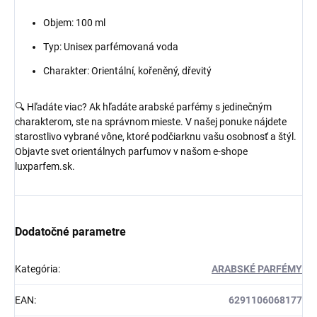
Objem: 100 ml
Typ: Unisex parfémovaná voda
Charakter: Orientální, kořeněný, dřevitý
🔍 Hľadáte viac? Ak hľadáte arabské parfémy s jedinečným
charakterom, ste na správnom mieste. V našej ponuke nájdete
starostlivo vybrané vône, ktoré podčiarknu vašu osobnosť a štýl.
Objavte svet orientálnych parfumov v našom e-shope
luxparfem.sk.
Dodatočné parametre
Kategória
:
ARABSKÉ PARFÉMY
EAN
:
6291106068177