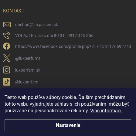
KONTAKT
obchod
@
luxparfem.sk
VOLAJTE v prac.dni 8-13 h, 0917 415 856
https://www.facebook.com/profile.php?id=61561176692743
@luxperfums
luxparfem_sk
@luxparfem
Tento web používa súbory cookie. Ďalším prechádzaním
tohto webu vyjadrujete súhlas s ich používaním
môžu byť
LUX PARFÉM NOVÁKY
Lux Parfém Skupina na FB
používané na personalizované reklamy
.
Viac informácií
Lux Parfum - Česká Republika
Lux Parfumok - Hungary
Nastavenie