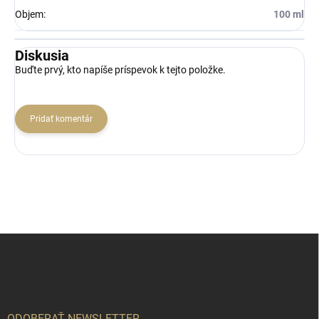
Objem
:
100 ml
Diskusia
Buďte prvý, kto napíše príspevok k tejto položke.
Pridať komentár
Z
á
p
ä
t
ODOBERAŤ NEWSLETTER