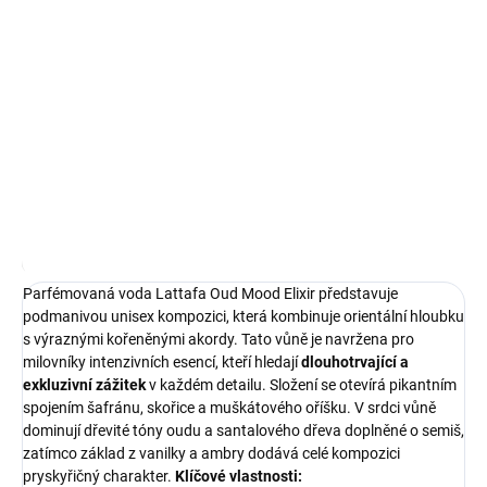
Lattafa Oud Mood Elixir
je intenzívna unisex parfémovaná voda s
objemom 100 ml, ktorá prináša podmanivú orientálnu vôňu. Táto
kompozícia je navrhnutá pre tých, ktorí vyhľadávajú
dlhotrvajúcu
arómu
s charakteristickým nádychom vzácnych drevín.
DETAILNÉ INFORMÁCIE
OPÝTAŤ SA
STRÁŽIŤ
Najnižšia cena za posledných 30 dní:
21,70 €
OmnibusPrice
Parfémovaná voda Lattafa Oud Mood Elixir představuje
podmanivou unisex kompozici, která kombinuje orientální hloubku
s výraznými kořeněnými akordy. Tato vůně je navržena pro
milovníky intenzivních esencí, kteří hledají
dlouhotrvající a
exkluzivní zážitek
v každém detailu. Složení se otevírá pikantním
spojením šafránu, skořice a muškátového oříšku. V srdci vůně
dominují dřevité tóny oudu a santalového dřeva doplněné o semiš,
zatímco základ z vanilky a ambry dodává celé kompozici
pryskyřičný charakter.
Klíčové vlastnosti: