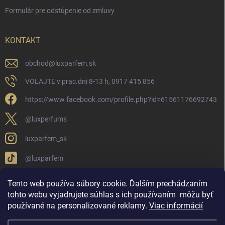
Formulár pre odstúpenie od zmluvy
KONTAKT
obchod
@
luxparfem.sk
VOLAJTE v prac.dni 8-13 h, 0917 415 856
https://www.facebook.com/profile.php?id=61561176692743
@luxperfums
luxparfem_sk
@luxparfem
Tento web používa súbory cookie. Ďalším prechádzaním
tohto webu vyjadrujete súhlas s ich používaním
môžu byť
LUX PARFÉM NOVÁKY
Lux Parfém Skupina na FB
používané na personalizované reklamy
.
Viac informácií
Lux Parfum - Česká Republika
Lux Parfumok - Hungary