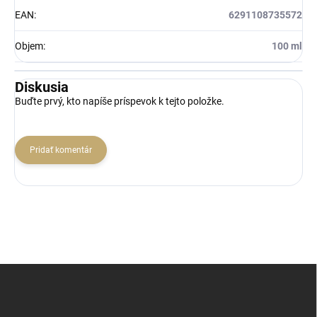
EAN
:
6291108735572
Objem
:
100 ml
Diskusia
Buďte prvý, kto napíše príspevok k tejto položke.
Pridať komentár
Z
á
p