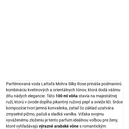
Lattafa Mohra Silky Rose je
elegantná parfémovaná voda
, ktorá
vďaka svojmu sofistikovanému zloženiu zanechá na vašej
pokožke nezameniteľnú kvetinovú stopu. Tento 100 ml flakón
predstavuje ideálnu voľbu pre ženy, ktoré vyhľadávajú
výrazné
arabské vône
s dlhou výdržou.
DETAILNÉ INFORMÁCIE
OPÝTAŤ SA
STRÁŽIŤ
Najnižšia cena za posledných 30 dní:
22,70 €
OmnibusPrice
Parfémovaná voda Lattafa Mohra Silky Rose prináša podmanivú
kombináciu kvetinových a orientálnych tónov, ktorá dodá vášmu
dňu nádych elegancie. Táto
100 ml vôňa
stavia na majestátnej
ruži, ktorú v úvode dopĺňa pikantný ružový pepř a svieže liči. Srdce
kompozície tvorí jemná konvalinka, zatiaľ čo základ uzatvára
zmyselné pižmo, pačuli a sladká vanilka. Vďaka svojmu
vyváženému zloženiu je tento parfum ideálnou voľbou pre ženy,
ktoré vyhľadávajú
výrazné arabské vône
s romantickým