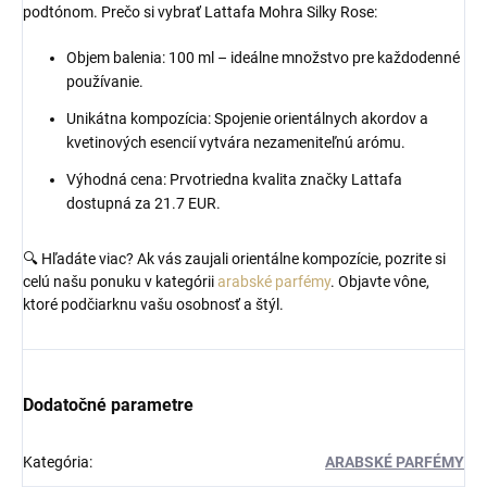
podtónom. Prečo si vybrať Lattafa Mohra Silky Rose:
Objem balenia: 100 ml – ideálne množstvo pre každodenné
používanie.
Unikátna kompozícia: Spojenie orientálnych akordov a
kvetinových esencií vytvára nezameniteľnú arómu.
Výhodná cena: Prvotriedna kvalita značky Lattafa
dostupná za 21.7 EUR.
🔍 Hľadáte viac? Ak vás zaujali orientálne kompozície, pozrite si
celú našu ponuku v kategórii
arabské parfémy
. Objavte vône,
ktoré podčiarknu vašu osobnosť a štýl.
Dodatočné parametre
Kategória
:
ARABSKÉ PARFÉMY