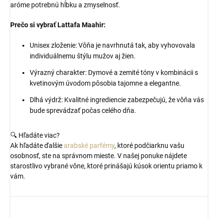
aróme potrebnú hĺbku a zmyselnosť.
Prečo si vybrať Lattafa Maahir:
Unisex zloženie: Vôňa je navrhnutá tak, aby vyhovovala
individuálnemu štýlu mužov aj žien.
Výrazný charakter: Dymové a zemité tóny v kombinácii s
kvetinovým úvodom pôsobia tajomne a elegantne.
Dlhá výdrž: Kvalitné ingrediencie zabezpečujú, že vôňa vás
bude sprevádzať počas celého dňa.
🔍 Hľadáte viac?
Ak hľadáte ďalšie
arabské parfémy
, ktoré podčiarknu vašu
osobnosť, ste na správnom mieste. V našej ponuke nájdete
starostlivo vybrané vône, ktoré prinášajú kúsok orientu priamo k
vám.