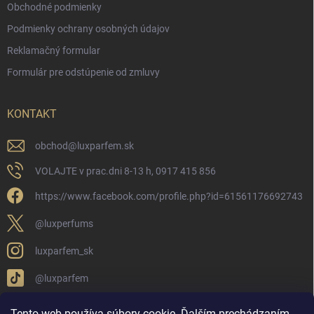
Obchodné podmienky
Podmienky ochrany osobných údajov
Reklamačný formular
Formulár pre odstúpenie od zmluvy
KONTAKT
obchod
@
luxparfem.sk
VOLAJTE v prac.dni 8-13 h, 0917 415 856
https://www.facebook.com/profile.php?id=61561176692743
@luxperfums
luxparfem_sk
@luxparfem
Tento web používa súbory cookie. Ďalším prechádzaním