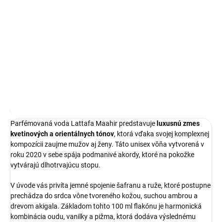
Lattafa Maahir
je unisex parfémovaná voda s objemom 100 ml,
ktorá vďaka svojej komplexnej aróme predstavuje vyváženú voľbu
pre každého milovníka orientálnych vôní.
DETAILNÉ INFORMÁCIE
OPÝTAŤ SA
STRÁŽIŤ
Najnižšia cena za posledných 30 dní:
25,20 €
OmnibusPrice
Parfémovaná voda Lattafa Maahir predstavuje
luxusnú zmes
kvetinových a orientálnych tónov
, ktorá vďaka svojej komplexnej
kompozícii zaujme mužov aj ženy. Táto unisex vôňa vytvorená v
roku 2020 v sebe spája podmanivé akordy, ktoré na pokožke
vytvárajú dlhotrvajúcu stopu.
V úvode vás privíta jemné spojenie šafranu a ruže, ktoré postupne
prechádza do srdca vône tvoreného kožou, suchou ambrou a
drevom akigala. Základom tohto 100 ml flakónu je harmonická
kombinácia oudu, vanilky a pižma, ktorá dodáva výslednému