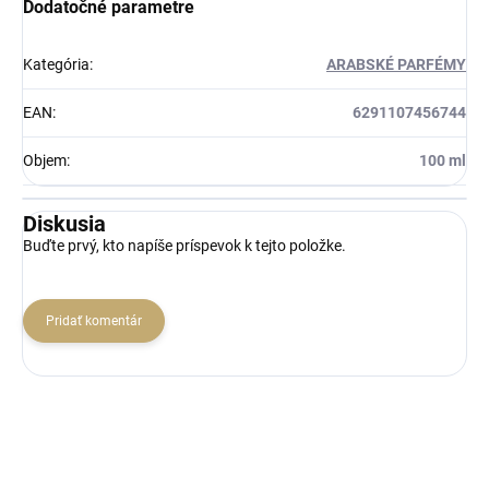
Dodatočné parametre
Kategória
:
ARABSKÉ PARFÉMY
EAN
:
6291107456744
Objem
:
100 ml
Diskusia
Buďte prvý, kto napíše príspevok k tejto položke.
Pridať komentár