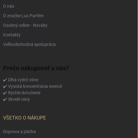
O nás
O značke Lux Parfém
Osobný odber - Nováky
Kontakty
Veľkoobchodná spolupráca
Prečo nakupovať u nás?
✔️ Dlhá výdrž vône
✔️ Vysoká koncentrácia esencií
✔️ Rýchle doručenie
✔️ Skvelé ceny
VŠETKO O NÁKUPE
Doprava a platba