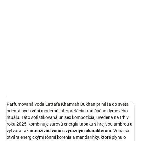
Objavte
Lattafa Khamrah Dukhan
, unisex parfémovanú vodu s
objemom 100 ml, ktorá prináša podmanivú orientálnu kompozíciu
pre každého milovníka
výrazných arabských vôní
.
Tento parfum je ideálnou voľbou pre tých, ktorí hľadajú intenzívny
zážitok s dlhou výdržou, vhodný na každodenné nosenie aj
špeciálne príležitosti.
DETAILNÉ INFORMÁCIE
OPÝTAŤ SA
STRÁŽIŤ
Najnižšia cena za posledných 30 dní:
26,00 €
OmnibusPrice
Parfumovaná voda Lattafa Khamrah Dukhan prináša do sveta
orientálnych vôní modernú interpretáciu tradičného dymového
rituálu. Táto sofistikovaná unisex kompozícia, uvedená na trh v
roku 2025, kombinuje surovú energiu tabaku s hrejivou ambrou a
vytvára tak
intenzívnu vôňu s výrazným charakterom
. Vôňa sa
otvára energickými tónmi korenia a mandarínky, ktoré plynulo