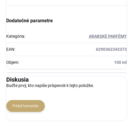
Dodatočné parametre
Kategória
:
ARABSKÉ PARFÉMY
EAN
:
6290362342373
Objem
:
100 ml
Diskusia
Buďte prvý, kto napíše príspevok k tejto položke.
Pridať komentár