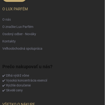
O LUX PARFÉM
O nás
O značke Lux Parfém
Osobný odber - Nováky
Kontakty
Veľkoobchodná spolupráca
Prečo nakupovať u nás?
✔️ Dlhá výdrž vône
✔️ Vysoká koncentrácia esencií
✔️ Rýchle doručenie
✔️ Skvelé ceny
VŠETKO O NÁKUPE