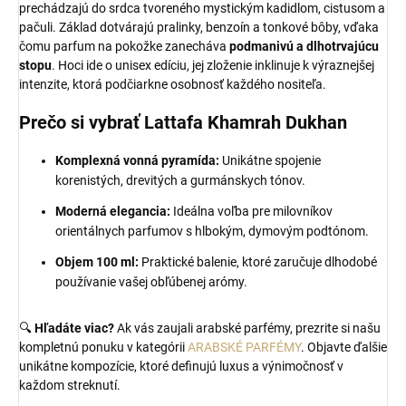
prechádzajú do srdca tvoreného mystickým kadidlom, cistusom a
pačuli. Základ dotvárajú pralinky, benzoín a tonkové bôby, vďaka
čomu parfum na pokožke zanecháva
podmanivú a dlhotrvajúcu
stopu
. Hoci ide o unisex edíciu, jej zloženie inklinuje k výraznejšej
intenzite, ktorá podčiarkne osobnosť každého nositeľa.
Prečo si vybrať Lattafa Khamrah Dukhan
Komplexná vonná pyramída:
Unikátne spojenie
korenistých, drevitých a gurmánskych tónov.
Moderná elegancia:
Ideálna voľba pre milovníkov
orientálnych parfumov s hlbokým, dymovým podtónom.
Objem 100 ml:
Praktické balenie, ktoré zaručuje dlhodobé
používanie vašej obľúbenej arómy.
🔍
Hľadáte viac?
Ak vás zaujali arabské parfémy, prezrite si našu
kompletnú ponuku v kategórii
ARABSKÉ PARFÉMY
. Objavte ďalšie
unikátne kompozície, ktoré definujú luxus a výnimočnosť v
každom streknutí.