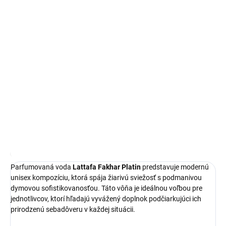
Lattafa Fakhar Platin
je unisex parfémovaná voda s objemom
100 ml
, ktorá vďaka svojej sofistikovanej vonnej kompozícii
predstavuje ideálnu voľbu pre každodenné nosenie.
Táto orientálna vôňa z našej ponuky arabských parfémov vyniká
svojou vyváženosťou a je navrhnutá tak, aby podčiarkla vašu
osobnosť v každej situácii.
DETAILNÉ INFORMÁCIE
OPÝTAŤ SA
STRÁŽIŤ
Najnižšia cena za posledných 30 dní:
24,50 €
OmnibusPrice
Parfumovaná voda
Lattafa Fakhar Platin
predstavuje modernú
unisex kompozíciu, ktorá spája žiarivú sviežosť s podmanivou
dymovou sofistikovanosťou. Táto vôňa je ideálnou voľbou pre
jednotlivcov, ktorí hľadajú vyvážený doplnok podčiarkujúci ich
prirodzenú sebadôveru v každej situácii.