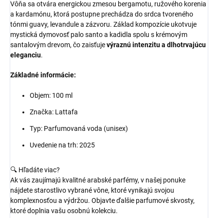
Vôňa sa otvára energickou zmesou bergamotu, ružového korenia
a kardamónu, ktorá postupne prechádza do srdca tvoreného
tónmi guavy, levandule a zázvoru. Základ kompozície ukotvuje
mystická dymovosť palo santo a kadidla spolu s krémovým
santalovým drevom, čo zaisťuje
výraznú intenzitu a dlhotrvajúcu
eleganciu
.
Základné informácie:
Objem: 100 ml
Značka: Lattafa
Typ: Parfumovaná voda (unisex)
Uvedenie na trh: 2025
🔍 Hľadáte viac?
Ak vás zaujímajú kvalitné arabské parfémy, v našej ponuke
nájdete starostlivo vybrané vône, ktoré vynikajú svojou
komplexnosťou a výdržou. Objavte ďalšie parfumové skvosty,
ktoré doplnia vašu osobnú kolekciu.