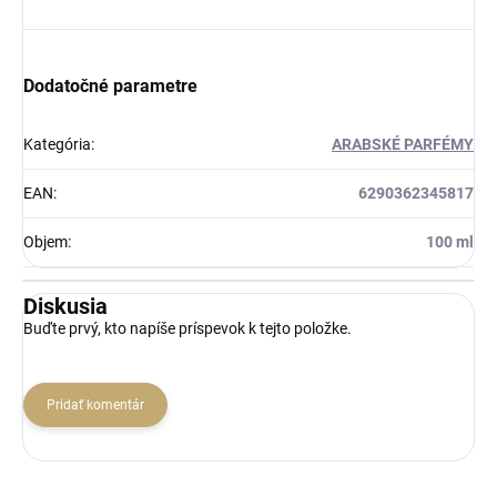
Dodatočné parametre
Kategória
:
ARABSKÉ PARFÉMY
EAN
:
6290362345817
Objem
:
100 ml
Diskusia
Buďte prvý, kto napíše príspevok k tejto položke.
Pridať komentár