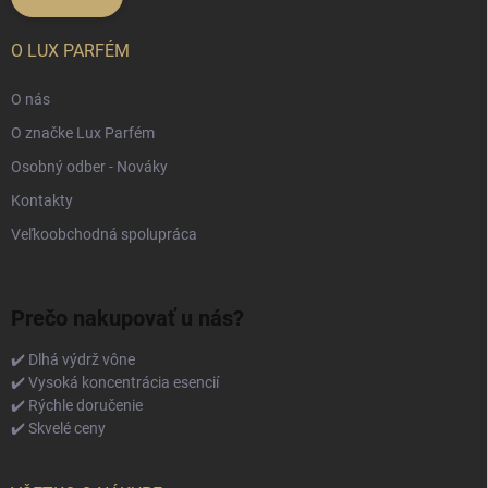
O LUX PARFÉM
O nás
O značke Lux Parfém
Osobný odber - Nováky
Kontakty
Veľkoobchodná spolupráca
Prečo nakupovať u nás?
✔️ Dlhá výdrž vône
✔️ Vysoká koncentrácia esencií
✔️ Rýchle doručenie
✔️ Skvelé ceny