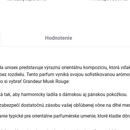
Hodnotenie
unisex predstavuje výraznú orientálnu kompozíciu, ktorá vďa
 bez rozdielu. Tento parfum vyniká svojou sofistikovanou arómo
o si vybrať Grandeur Musk Rouge:
tá tak, aby harmonicky ladila s dámskou aj pánskou pokožkou.
m zabezpečí dostatočnú zásobu vašej obľúbenej vône na dlhé mes
anie typické pre orientálne parfumérske umenie, ktoré kladie dôra