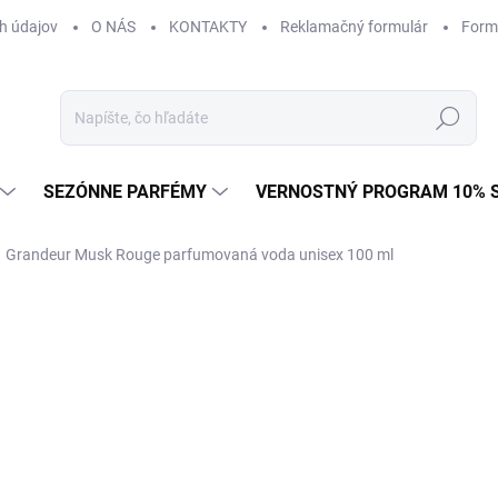
h údajov
O NÁS
KONTAKTY
Reklamačný formulár
Form
Hľadať
SEZÓNNE PARFÉMY
VERNOSTNÝ PROGRAM 10% 
Grandeur Musk Rouge parfumovaná voda unisex 100 ml
€27,92
Jednotková
€0,28 / 1 ml
cena:
U DODÁVATEĽA
(>5 KS)
MÔŽEME DORUČIŤ DO:
12.8.2