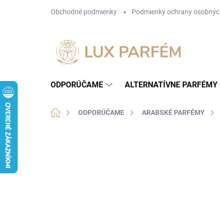
Prejsť
Obchodné podmienky
Podmienky ochrany osobnýc
na
obsah
ODPORÚČAME
ALTERNATÍVNE PARFÉMY
Domov
ODPORÚČAME
ARABSKÉ PARFÉMY
Neohodnotené
Podrobnosti hodnotenia