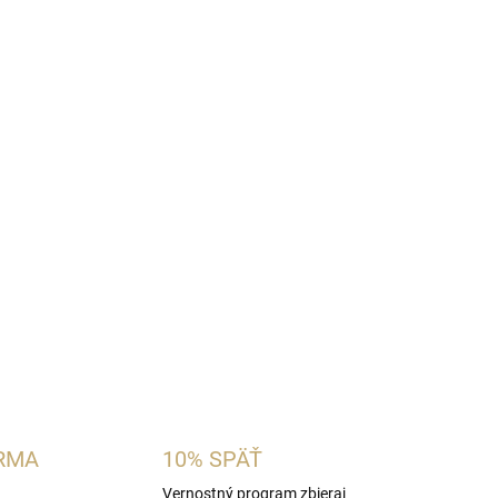
Pridať do košíka
ge
, podmanivú unisex parfumovanú vodu, ktorá
ku s modernou eleganciou. Táto
100 ml
všetkých, ktorí hľadajú intenzívnu vôňu s
m.
OPÝTAŤ SA
STRÁŽIŤ
RMA
10% SPÄŤ
Vernostný program zbieraj