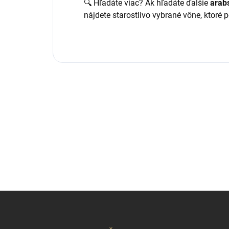
🔍 Hľadáte viac? Ak hľadáte ďalšie
arab
nájdete starostlivo vybrané vône, ktoré
Z
á
p