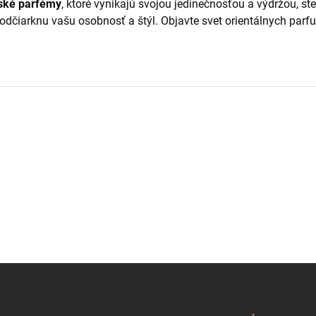
ské parfémy
, ktoré vynikajú svojou jedinečnosťou a výdržou, s
 podčiarknu vašu osobnosť a štýl. Objavte svet orientálnych pa