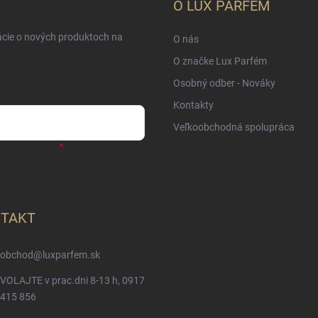
O LUX PARFÉM
ácie o nových produktoch na
O nás
O značke Lux Parfém
Osobný odber - Nováky
Kontakty
Veľkoobchodná spolupráca
sobných údajov
TAKT
obchod
@
luxparfem.sk
VOLAJTE v prac.dni 8-13 h, 0917
415 856