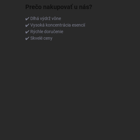
Prečo nakupovať u nás?
✔️ Dlhá výdrž vône
✔️ Vysoká koncentrácia esencií
✔️ Rýchle doručenie
✔️ Skvelé ceny