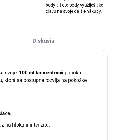
body a tieto body využiješ ako
zľavu na svoje ďalšie nákupy.
Diskusia
ka svojej
100 ml koncentrácii
ponúka
u, ktorá sa postupne rozvíja na pokožke
iace.
z na hĺbku a intenzitu.