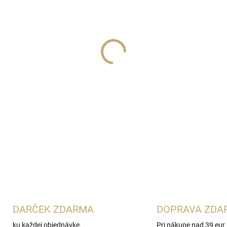
−
+
Objavte
Grandeur Musk Rou
v sebe spája orientálnu hĺb
kompozícia
je navrhnutá pre 
nezameniteľným charaktero
DETAILNÉ INFORMÁCIE
ce
DARČEK ZDARMA
DOPRAVA ZDA
ku každej objednávke.
Pri nákupe nad 39 eur