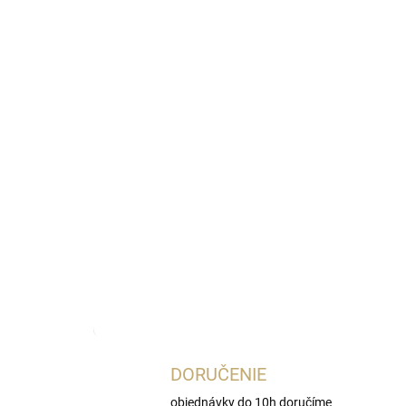
Najnižšia cena za posledných 30 dní:
22,92 €
OmnibusPri
DORUČENIE
objednávky do 10h doručíme