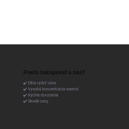
Prečo nakupovať u nás?
✔️ Dlhá výdrž vône
✔️ Vysoká koncentrácia esencií
✔️ Rýchle doručenie
✔️ Skvelé ceny