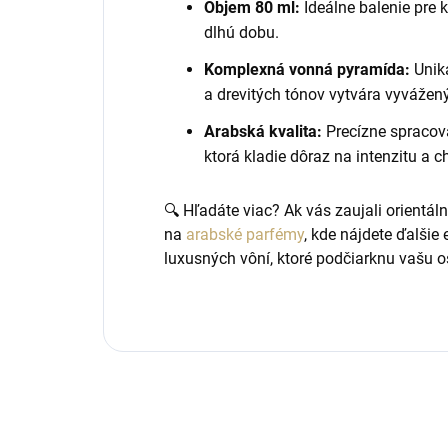
Objem 80 ml:
Ideálne balenie pre 
dlhú dobu.
Komplexná vonná pyramída:
Uniká
a drevitých tónov vytvára vyvážený
Arabská kvalita:
Precízne spracov
ktorá kladie dôraz na intenzitu a c
🔍 Hľadáte viac? Ak vás zaujali orientál
na
arabské parfémy
, kde nájdete ďalšie
luxusných vôní, ktoré podčiarknu vašu o