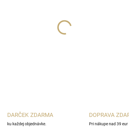
−
+
Objavte
Afnan Violet Bouque
vďaka svojmu
80 ml baleniu
voľbu pre milovníčky orientá
DETAILNÉ INFORMÁCIE
ce
DARČEK ZDARMA
DOPRAVA ZDA
ku každej objednávke.
Pri nákupe nad 39 eur