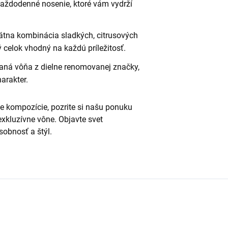
každodenné nosenie, ktoré vám vydrží
tna kombinácia sladkých, citrusových
 celok vhodný na každú príležitosť.
aná vôňa z dielne renomovanej značky,
harakter.
ne kompozície, pozrite si našu ponuku
 exkluzívne vône. Objavte svet
sobnosť a štýl.