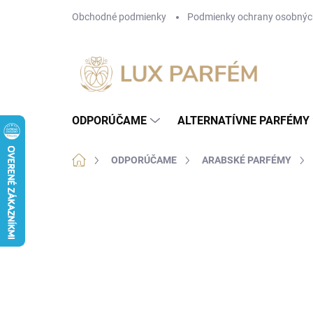
Prejsť
Obchodné podmienky
Podmienky ochrany osobnýc
na
obsah
ODPORÚČAME
ALTERNATÍVNE PARFÉMY
Domov
ODPORÚČAME
ARABSKÉ PARFÉMY
Neohodnotené
Podrobnosti hodnotenia