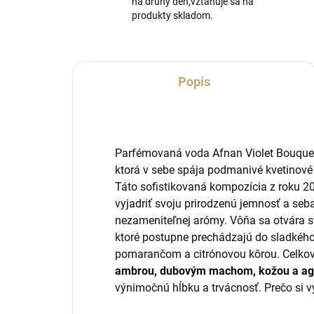
na druhý deň,vztahuje sa na
produkty skladom.
Popis
Parfémovaná voda Afnan Violet Bouquet 
ktorá v sebe spája podmanivé kvetinov
Táto sofistikovaná kompozícia z roku 20
vyjadriť svoju prirodzenú jemnosť a se
nezameniteľnej arómy. Vôňa sa otvára s
ktoré postupne prechádzajú do sladkéh
pomarančom a citrónovou kôrou. Celko
ambrou, dubovým machom, kožou a a
výnimočnú hĺbku a trvácnosť. Prečo si v