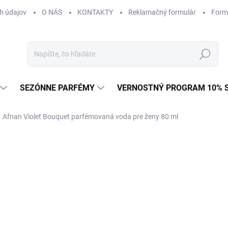
h údajov
O NÁS
KONTAKTY
Reklamačný formulár
Form
Hľadať
SEZÓNNE PARFÉMY
VERNOSTNÝ PROGRAM 10% 
Afnan Violet Bouquet parfémovaná voda pre ženy 80 ml
ZNAČKA:
AFNAN
€38,80
Jednotková
€0,49 / 1 ml
cena:
U DODÁVATEĽA
(>5 KS)
MÔŽEME DORUČIŤ DO:
13.8.2