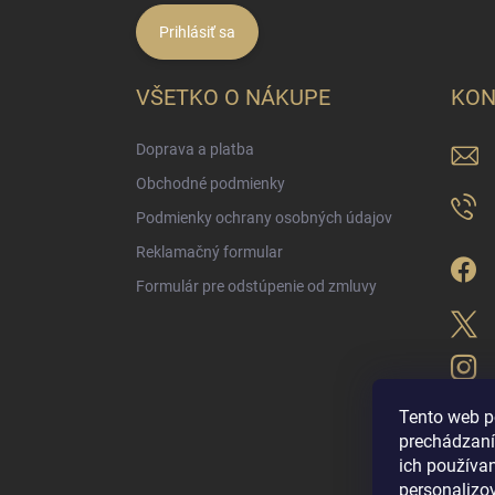
Prihlásiť sa
VŠETKO O NÁKUPE
KON
Doprava a platba
Obchodné podmienky
Podmienky ochrany osobných údajov
Reklamačný formular
Formulár pre odstúpenie od zmluvy
Tento web p
prechádzaní
ich použív
LUX PARFÉM NO
personalizo