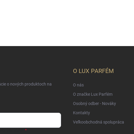
O LUX PARFÉM
ácie o nových produktoch na
O nás
O značke Lux Parfém
Osobný odber - Nováky
Kontakty
Veľkoobchodná spolupráca
sobných údajov