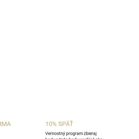
Pridať do košíka
t
, podmanivú parfémovanú vodu pre ženy, ktorá
a precízne ladenej aróme predstavuje ideálnu
lnych vôní.
OPÝTAŤ SA
STRÁŽIŤ
RMA
10% SPÄŤ
Vernostný program zbieraj