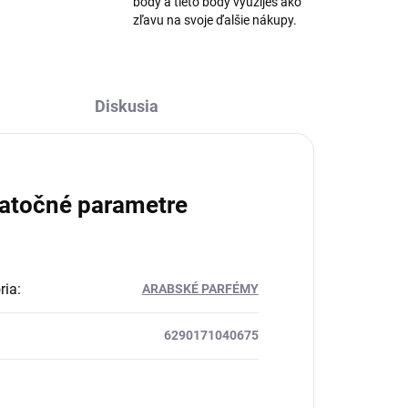
body a tieto body využiješ ako
zľavu na svoje ďalšie nákupy.
Diskusia
atočné parametre
ria
:
ARABSKÉ PARFÉMY
6290171040675