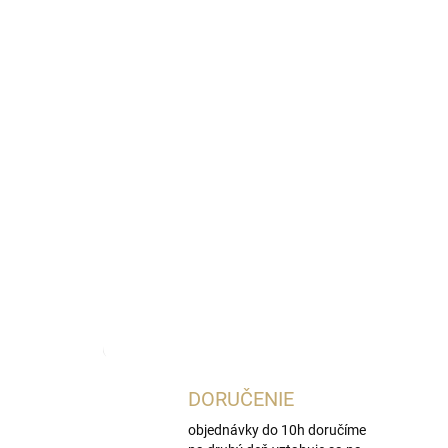
Najnižšia cena za posledných 30 dní:
33,80 €
OmnibusPri
DORUČENIE
objednávky do 10h doručíme