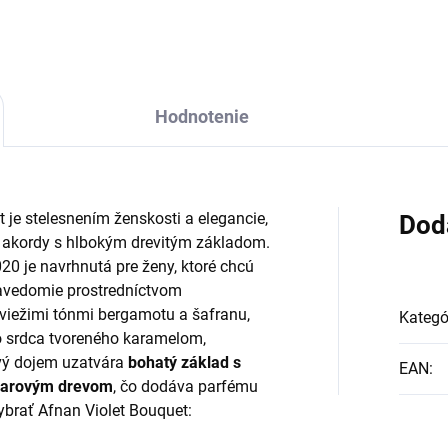
Hodnotenie
je stelesnením ženskosti a elegancie,
Dod
é akordy s hlbokým drevitým základom.
20 je navrhnutá pre ženy, ktoré chcú
bavedomie prostredníctvom
viežimi tónmi bergamotu a šafranu,
Kategó
o srdca tvoreného karamelom,
vý dojem uzatvára
bohatý základ s
EAN
:
garovým drevom
, čo dodáva parfému
ybrať Afnan Violet Bouquet: