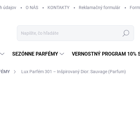
h údajov
O NÁS
KONTAKTY
Reklamačný formulár
Form
Hľadať
SEZÓNNE PARFÉMY
VERNOSTNÝ PROGRAM 10% 
FÉMY
Lux Parfém 301 – Inšpirovaný Dior: Sauvage (Parfum)
AČKA:
DIOR
od €1,49
od
€1
Jednotková
od €0,15 / 1 ml
cena:
Zvoľte variant