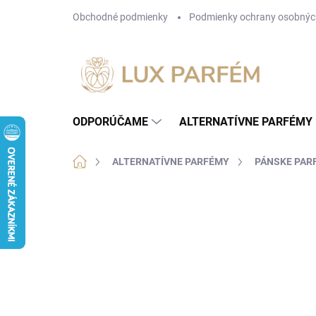
Prejsť
Obchodné podmienky
Podmienky ochrany osobnýc
na
obsah
ODPORÚČAME
ALTERNATÍVNE PARFÉMY
Domov
ALTERNATÍVNE PARFÉMY
PÁNSKE PAR
3 hodnotenia
Podrobnosti hodnotenia
ZN