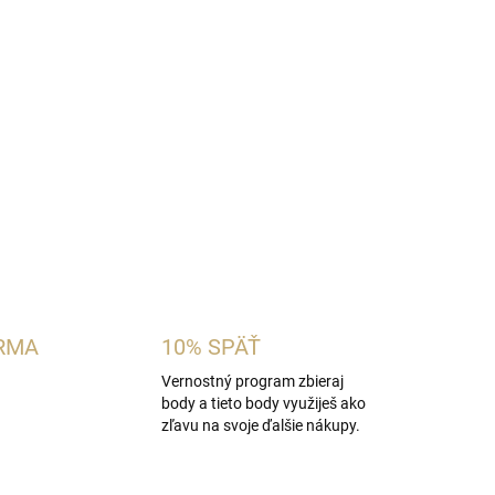
itrusovo-drevitá pánska vôňa inšpirovaná
Parfum
. Spája bergamot, mandarínku a živicu
 drevom, kadidlom, fazuľami tonka a vanilkou.
ubujú elegantné, výrazné a zmyselné vône.
OPÝTAŤ SA
STRÁŽIŤ
RMA
10% SPÄŤ
Vernostný program zbieraj
body a tieto body využiješ ako
zľavu na svoje ďalšie nákupy.