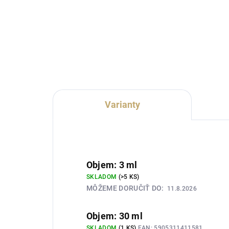
Lux Parfém 021 je romantická
Lux
ovocno-kvetinová dámska vôňa
vôň
inšpirovaná charakterom
Dol
Cacharel Amor Amor. Spája
Spáj
čierne ríbezle a šťavnaté citrusy s
jab
jazmínom, ružou, marhuľou a...
biel
Varianty
Objem: 3 ml
SKLADOM
(>5 KS)
MÔŽEME DORUČIŤ DO:
11.8.2026
Objem: 30 ml
SKLADOM
(1 KS)
EAN:
5905311411581