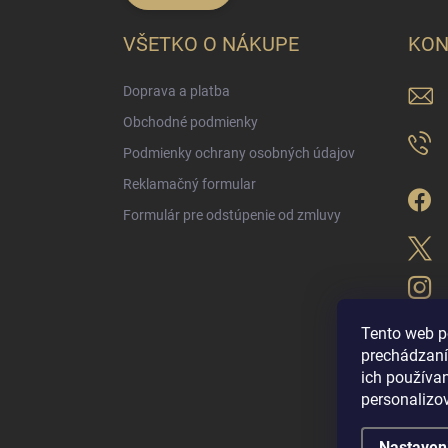
VŠETKO O NÁKUPE
KON
Doprava a platba
Obchodné podmienky
Podmienky ochrany osobných údajov
Reklamačný formular
Formulár pre odstúpenie od zmluvy
Tento web p
prechádzaní
ich použív
LUX PARFÉM NO
personalizo
Nastaven