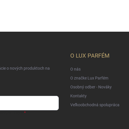
O LUX PARFÉM
ácie o nových produktoch na
O nás
O značke Lux Parfém
Osobný odber - Nováky
Kontakty
Veľkoobchodná spolupráca
sobných údajov