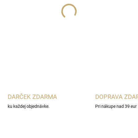
Lux Parfém 301
je hrejivá c
charakterom
Dior Sauvage 
elemi s krémovým santalovým
Ideálna pre mužov, ktorí obľ
DETAILNÉ INFORMÁCIE
DARČEK ZDARMA
DOPRAVA ZDA
ku každej objednávke.
Pri nákupe nad 39 eur