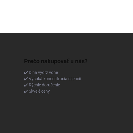
Prečo nakupovať u nás?
✔️ Dlhá výdrž vône
✔️ Vysoká koncentrácia esencií
✔️ Rýchle doručenie
✔️ Skvelé ceny