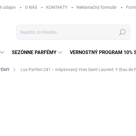
h údajov
O NÁS
KONTAKTY
Reklamačný formulár
Form
Hľadať
SEZÓNNE PARFÉMY
VERNOSTNÝ PROGRAM 10% 
FÉMY
Lux Parfém 241 – Inšpirovaný Yves Saint Laurent: Y (Eau de 
AČKA:
YVES SAINT LAURENT
od €1,49
od
€1
Jednotková
od €0,15 / 1 ml
cena:
Zvoľte variant