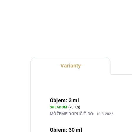
cena:
cena
Lux Parfém 180 je elegantná
Lux
dámska vôňa inšpirovaná
vôň
charakterom See by Chloé. Spája
Guer
svieži bergamot a jemný jablkový
Mand
kvet s jazmínom a ylang-
šťa
ylangom. Pižmo, santalové drevo
kle
a...
aro
Varianty
Objem: 3 ml
SKLADOM
(>5 KS)
MÔŽEME DORUČIŤ DO:
10.8.2026
Objem: 30 ml