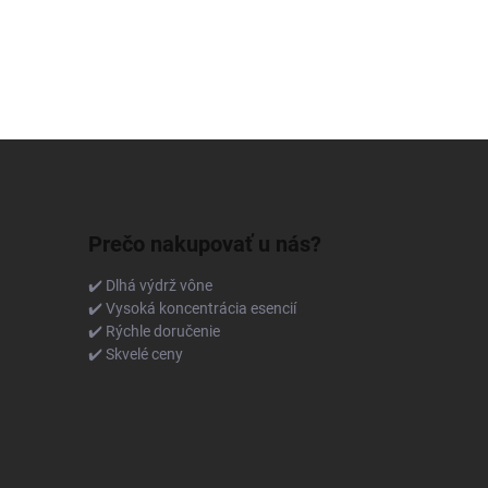
Prečo nakupovať u nás?
✔️ Dlhá výdrž vône
✔️ Vysoká koncentrácia esencií
✔️ Rýchle doručenie
✔️ Skvelé ceny