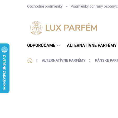
Prejsť
Obchodné podmienky
Podmienky ochrany osobnýc
na
obsah
ODPORÚČAME
ALTERNATÍVNE PARFÉMY
Domov
ALTERNATÍVNE PARFÉMY
PÁNSKE PAR
2 hodnotenia
Podrobnosti hodnotenia
ZN