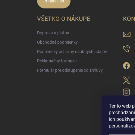
Prihlásiť sa
VŠETKO O NÁKUPE
KON
Doprava a platba
Obchodné podmienky
Podmienky ochrany osobných údajov
Reklamačný formular
Formulár pre odstúpenie od zmluvy
Tento web p
prechádzaní
ich použív
LUX PARFÉM NO
personalizo