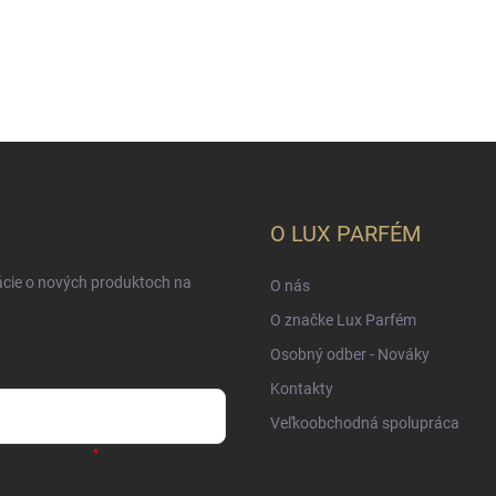
O LUX PARFÉM
ácie o nových produktoch na
O nás
O značke Lux Parfém
Osobný odber - Nováky
Kontakty
Veľkoobchodná spolupráca
sobných údajov