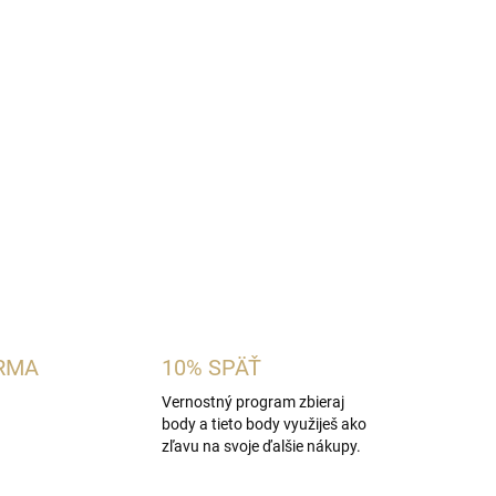
pánska vôňa inšpirovaná charakterom
Yves
fum
. Spája svieži bergamot, zelené jablko a
ou šalviou, borievkou a drevitým základom z
dreva. Ideálna pre mužov, ktorí obľubujú svieže a
OPÝTAŤ SA
STRÁŽIŤ
RMA
10% SPÄŤ
Vernostný program zbieraj
body a tieto body využiješ ako
zľavu na svoje ďalšie nákupy.