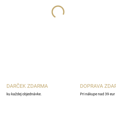
Lux Parfém 241
je moderná 
Saint Laurent Y Eau de Par
pikantný zázvor s aromatick
vetiveru, cédra a ambrového 
sebavedomé vône.
DETAILNÉ INFORMÁCIE
DARČEK ZDARMA
DOPRAVA ZDA
ku každej objednávke.
Pri nákupe nad 39 eur