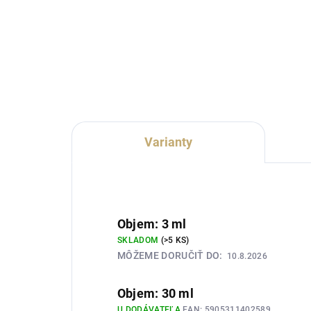
Lux Parfém 001 je elegantná
Lux
dámska vôňa inšpirovaná
kve
charakterom Giorgio Armani My
vôň
Way. Spája svieži bergamot a
Yves
pomarančový kvet s výraznou
svi
tuberózou, jazmínom a hrejivým...
čier
Varianty
Objem: 3 ml
SKLADOM
(>5 KS)
MÔŽEME DORUČIŤ DO:
10.8.2026
Objem: 30 ml
U DODÁVATEĽA
EAN:
5905311402589