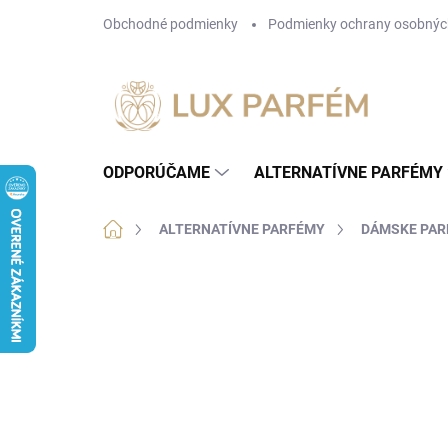
Prejsť
Obchodné podmienky
Podmienky ochrany osobnýc
na
obsah
ODPORÚČAME
ALTERNATÍVNE PARFÉMY
Domov
ALTERNATÍVNE PARFÉMY
DÁMSKE PA
Neohodnotené
Podrobnosti hodnotenia