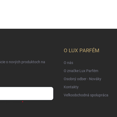
O LUX PARFÉM
ácie o nových produktoch na
O nás
O značke Lux Parfém
Osobný odber - Nováky
Kontakty
Veľkoobchodná spolupráca
sobných údajov