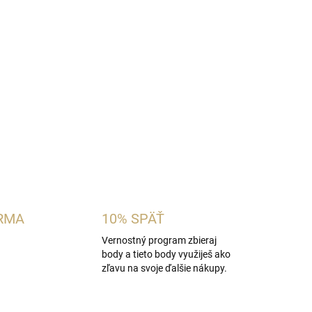
kvetinovo-drevitá dámska vôňa inšpirovaná
Just Cavalli.
Spája žiarivé neroli s exotickým
sandrovým drevom. Je ideálna pre ženy, ktoré
né a jednoducho komponované vône.
OPÝTAŤ SA
STRÁŽIŤ
RMA
10% SPÄŤ
Vernostný program zbieraj
body a tieto body využiješ ako
zľavu na svoje ďalšie nákupy.