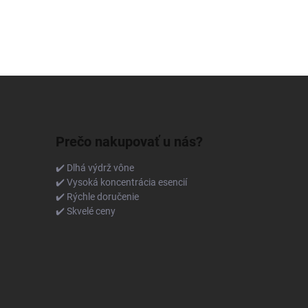
Prečo nakupovať u nás?
✔️ Dlhá výdrž vône
✔️ Vysoká koncentrácia esencií
✔️ Rýchle doručenie
✔️ Skvelé ceny