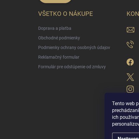
VŠETKO O NÁKUPE
KON
Doprava a platba
Obchodné podmienky
Podmienky ochrany osobných údajov
Reklamačný formular
Formulár pre odstúpenie od zmluvy
Tento web p
prechádzaní
ich použív
LUX PARFÉM NO
personalizo
Nastaven