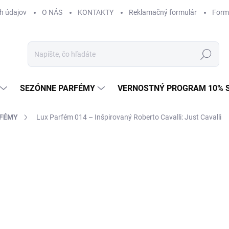
h údajov
O NÁS
KONTAKTY
Reklamačný formulár
Form
Hľadať
SEZÓNNE PARFÉMY
VERNOSTNÝ PROGRAM 10% 
RFÉMY
Lux Parfém 014 – Inšpirovaný Roberto Cavalli: Just Cavalli
ZNAČKA:
ROBERTO CAVALLI
od €1,49
od
€1
Jednotková
od €0,15 / 1 ml
cena:
Zvoľte variant