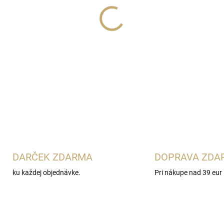
Lux Parfém 014
je krémová 
charakterom
Roberto Cavalli 
kvetom tiaré a hrejivým pali
obľubujú elegantné, zmysel
DETAILNÉ INFORMÁCIE
DARČEK ZDARMA
DOPRAVA ZDA
ku každej objednávke.
Pri nákupe nad 39 eur