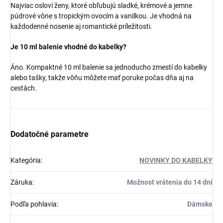
Najviac osloví ženy, ktoré obľubujú sladké, krémové a jemne
púdrové vône s tropickým ovocím a vanilkou. Je vhodná na
každodenné nosenie aj romantické príležitosti.
Je 10 ml balenie vhodné do kabelky?
Áno. Kompaktné 10 ml balenie sa jednoducho zmestí do kabelky
alebo tašky, takže vôňu môžete mať poruke počas dňa aj na
cestách.
Dodatočné parametre
Kategória
:
NOVINKY DO KABELKY
Záruka
:
Možnost vrátenia do 14 dní
Podľa pohlavia
:
Dámske