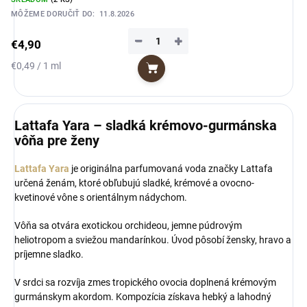
MÔŽEME DORUČIŤ DO:
11.8.2026
−
+
€4,90
Jednotková
€0,49 / 1 ml
Do košíka
cena:
Lattafa Yara – sladká krémovo-gurmánska
vôňa pre ženy
Lattafa Yara
je originálna parfumovaná voda značky Lattafa
určená ženám, ktoré obľubujú sladké, krémové a ovocno-
kvetinové vône s orientálnym nádychom.
Vôňa sa otvára exotickou orchideou, jemne púdrovým
heliotropom a sviežou mandarínkou. Úvod pôsobí žensky, hravo a
príjemne sladko.
V srdci sa rozvíja zmes tropického ovocia doplnená krémovým
gurmánskym akordom. Kompozícia získava hebký a lahodný