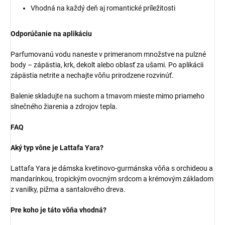
Vhodná na každý deň aj romantické príležitosti
Odporúčanie na aplikáciu
Parfumovanú vodu naneste v primeranom množstve na pulzné
body – zápästia, krk, dekolt alebo oblasť za ušami. Po aplikácii
zápästia netrite a nechajte vôňu prirodzene rozvinúť.
Balenie skladujte na suchom a tmavom mieste mimo priameho
slnečného žiarenia a zdrojov tepla.
FAQ
Aký typ vône je Lattafa Yara?
Lattafa Yara je dámska kvetinovo-gurmánska vôňa s orchideou a
mandarínkou, tropickým ovocným srdcom a krémovým základom
z vanilky, pižma a santalového dreva.
Pre koho je táto vôňa vhodná?