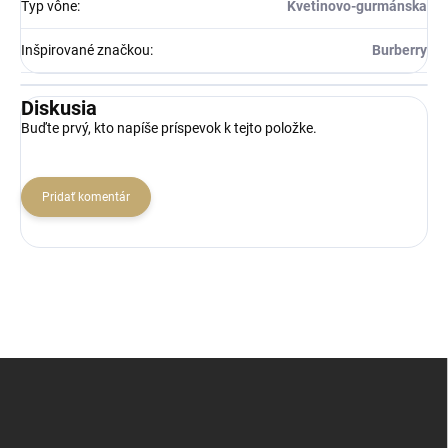
Typ vône
:
Kvetinovo-gurmánska
Inšpirované značkou
:
Burberry
Diskusia
Buďte prvý, kto napíše príspevok k tejto položke.
Pridať komentár
Z
á
p
ä