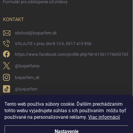
Formulár pre odstúpenie od zmluvy
KONTAKT
obchod
@
luxparfem.sk
VOLAJTE v prac.dni 8-13 h, 0917 415 856
https://www.facebook.com/profile.php?id=61561176692743
@luxperfums
luxparfem_sk
@luxparfem
Tento web používa súbory cookie. Ďalším prechádzaním
tohto webu vyjadrujete súhlas s ich používaním
môžu byť
LUX PARFÉM NOVÁKY
Lux Parfém Skupina na FB
používané na personalizované reklamy
.
Viac informácií
Lux Parfum - Česká Republika
Lux Parfumok - Hungary
Nastavenie