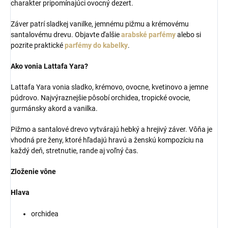
charakter pripomínajúci ovocný dezert.
Záver patrí sladkej vanilke, jemnému pižmu a krémovému
santalovému drevu. Objavte ďalšie
arabské parfémy
alebo si
pozrite praktické
parfémy do kabelky
.
Ako vonia Lattafa Yara?
Lattafa Yara vonia sladko, krémovo, ovocne, kvetinovo a jemne
púdrovo. Najvýraznejšie pôsobí orchidea, tropické ovocie,
gurmánsky akord a vanilka.
Pižmo a santalové drevo vytvárajú hebký a hrejivý záver. Vôňa je
vhodná pre ženy, ktoré hľadajú hravú a ženskú kompozíciu na
každý deň, stretnutie, rande aj voľný čas.
Zloženie vône
Hlava
orchidea