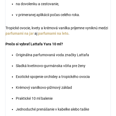
na dovolenku a cestovanie,
v primeranej aplikácii počas celého roka.
Tropické ovocie, kvety a krémová vanilka príjemne vyniknú medzi
parfumami na jar
aj
parfumami na leto
.
Prečo si vybrať Lattafa Yara 10 ml?
Originálna parfumovaná voda značky Lattafa
Sladká kvetinovo-gurmánska vôňa pre ženy
Exotické spojenie orchidey a tropického ovocia
Krémový vanilkovo-pižmový základ
Praktické 10 ml balenie
Jednoduché prenášanie v kabelke alebo taške