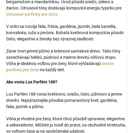
bergamotom a mandarínkou. Úvod pôsobí sviežo, zeleno a
žiarivo. Citrusové tóny dodávajú kompozícii energiu typickú pre
citrusové parfémy pre ženy
.
V srdci sa rozvíja ľalia, frézia, gardénia, jazmín, biela kamélia,
konvalinka, ruža a pivónia. Bohatá kvetinová kompozícia pôsobí
čisto, elegantne a žensky bez výraznej sladkosti.
Záver tvorí jemné pižmo a krémové santalové drevo. Tieto tóny
zanechávajú hebkú, púdrovú a mierne drevitú vôňovú stopu.
Vôňa je ideálnou voľbou pre ženy, ktoré vyhľadávajú
svieže
parfémy pre ženy
na každý deň.
Ako vonia Lux Parfém 188?
Lux Parfém 188 vonia kvetinovo, sviežo, čisto, pižmovo a jemne
drevito. Najvýraznejšie pôsobia pomarančový kvet, gardénia,
ľalia, jazmín a pižmo.
Vôňa je vhodná pre ženy, ktoré chcú pôsobiť upravene, elegantne
a sebavedomo. Môžete ju nosiť do práce, na obchodné stretnutia,
vo voľnom čase aj na spoločenské udalosti.