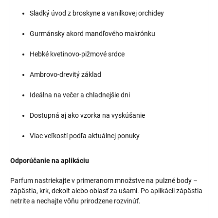
Sladký úvod z broskyne a vanilkovej orchidey
Gurmánsky akord mandľového makrónku
Hebké kvetinovo-pižmové srdce
Ambrovo-drevitý základ
Ideálna na večer a chladnejšie dni
Dostupná aj ako vzorka na vyskúšanie
Viac veľkostí podľa aktuálnej ponuky
Odporúčanie na aplikáciu
Parfum nastriekajte v primeranom množstve na pulzné body –
zápästia, krk, dekolt alebo oblasť za ušami. Po aplikácii zápästia
netrite a nechajte vôňu prirodzene rozvinúť.