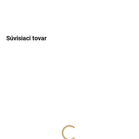
DETAILNÉ INFORMÁCIE
OPÝTAŤ SA
STRÁŽIŤ
Súvisiaci tovar
SKLADOM
(>5 KS)
SKLADOM
(>5 KS)
Lux Parfém 172 –
Lux Parfém 501 –
Inšpirovaný Viktor &
Inšpirovaný Lancôme: La
Rolf: Flowerbomb
Nuit Trésor Nude
€1,49
od