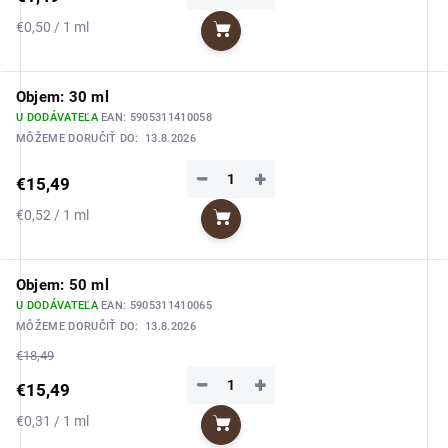
Jednotková
€0,50 / 1 ml
Do košíka
cena:
Objem: 30 ml
U DODÁVATEĽA
EAN:
5905311410058
MÔŽEME DORUČIŤ DO:
13.8.2026
−
+
€15,49
Jednotková
€0,52 / 1 ml
Do košíka
cena:
Objem: 50 ml
U DODÁVATEĽA
EAN:
5905311410065
MÔŽEME DORUČIŤ DO:
13.8.2026
€18,49
−
+
€15,49
Jednotková
€0,31 / 1 ml
Do košíka
cena: