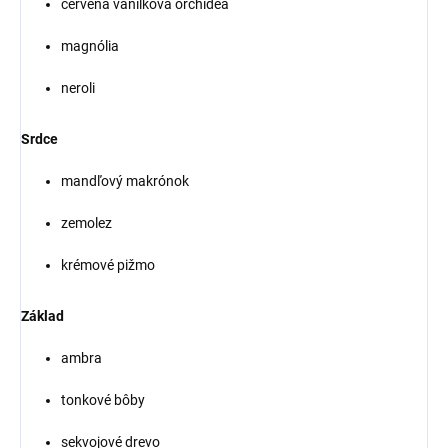
červená vanilková orchidea
magnólia
neroli
Srdce
mandľový makrónok
zemolez
krémové pižmo
Základ
ambra
tonkové bôby
sekvojové drevo