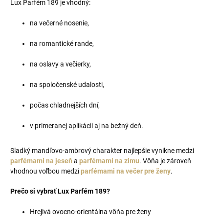
Lux Parfém 189 je vhodný:
na večerné nosenie,
na romantické rande,
na oslavy a večierky,
na spoločenské udalosti,
počas chladnejších dní,
v primeranej aplikácii aj na bežný deň.
Sladký mandľovo-ambrový charakter najlepšie vynikne medzi
parfémami na jeseň
a
parfémami na zimu
. Vôňa je zároveň
vhodnou voľbou medzi
parfémami na večer pre ženy
.
Prečo si vybrať Lux Parfém 189?
Hrejivá ovocno-orientálna vôňa pre ženy