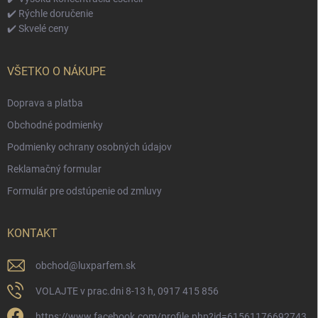
✔️ Rýchle doručenie
✔️ Skvelé ceny
VŠETKO O NÁKUPE
Doprava a platba
Obchodné podmienky
Podmienky ochrany osobných údajov
Reklamačný formular
Formulár pre odstúpenie od zmluvy
KONTAKT
obchod
@
luxparfem.sk
VOLAJTE v prac.dni 8-13 h, 0917 415 856
https://www.facebook.com/profile.php?id=61561176692743