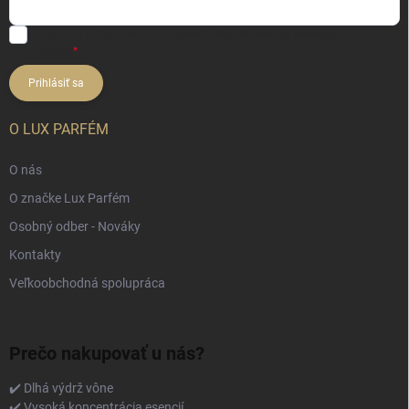
Vložením e-mailu súhlasíte s
podmienkami ochrany osobných
údajov
Prihlásiť sa
O LUX PARFÉM
O nás
O značke Lux Parfém
Osobný odber - Nováky
Kontakty
Veľkoobchodná spolupráca
Prečo nakupovať u nás?
✔️ Dlhá výdrž vône
✔️ Vysoká koncentrácia esencií