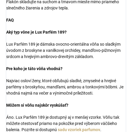
Flakón skladujte na suchom a tmavom mieste mimo priameho
slnečného žiarenia a zdrojov tepla.
FAQ
Aký typ vône je Lux Parfém 189?
Lux Parfém 189 je dámska ovocno-orientálna vôňa so sladkým
úvodom z broskyne a vanilkovej orchidey, mandľovo-pižmovým
srdcom a hrejivým ambrovo-drevitým základom.
Pre koho je táto vôňa vhodná?
Najviac osloví ženy, ktoré obľubujú sladké, zmyselné a hrejivé
parfémy s broskyňou, mandľami, ambrou a tonkovými bôbmi. Je
vhodná najmä na večer a výnimočné príležitosti.
Môžem si vôňu najskôr vyskúšať?
Áno. Lux Parfém 189 je dostupný aj v menšej vzorke. Vôňu tak
môžete otestovať priamo na pokožke pred výberom väčšieho
balenia. Pozrite si dostupnú
sadu vzoriek parfumov
.