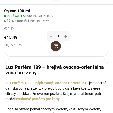
Objem: 100 ml
U DODÁVATEĽA
EAN:
5905311410072
MÔŽEME DORUČIŤ DO:
13.8.2026
€22,49
−
+
€15,49
Jednotková
€0,15 / 1 ml
Do košíka
cena:
Lux Parfém 189 – hrejivá ovocno-orientálna
vôňa pre ženy
Lux Parfém 188 – Inšpirovaný Carolina Herrera: 212
je moderná
dámska vôňa pre ženy, ktoré obľubujú čisté biele kvety, svieže
citrusy a hebké pižmové kompozície. Svojím charakterom patrí
medzi
kvetinové parfémy pre ženy
.
Vôňa sa otvára pomarančovým kvetom, kaktusovým kvetom,