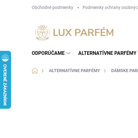
Prejsť
Obchodné podmienky
Podmienky ochrany osobnýc
na
obsah
ODPORÚČAME
ALTERNATÍVNE PARFÉMY
Domov
ALTERNATÍVNE PARFÉMY
DÁMSKE PA
Neohodnotené
Podrobnosti hodnotenia