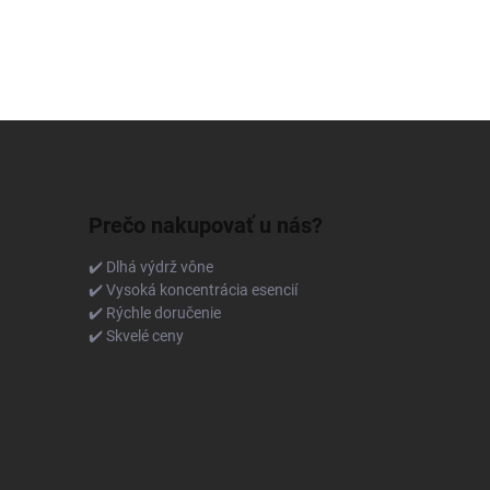
Prečo nakupovať u nás?
✔️ Dlhá výdrž vône
✔️ Vysoká koncentrácia esencií
✔️ Rýchle doručenie
✔️ Skvelé ceny