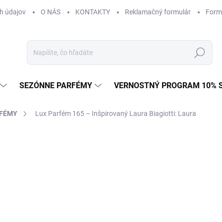
h údajov
O NÁS
KONTAKTY
Reklamačný formulár
Form
Hľadať
SEZÓNNE PARFÉMY
VERNOSTNÝ PROGRAM 10% 
RFÉMY
Lux Parfém 165 – Inšpirovaný Laura Biagiotti: Laura
ZNAČKA:
LAURA BIAGIOTTI
od €1,49
od
€1
Jednotková
od €0,15 / 1 ml
cena:
Zvoľte variant