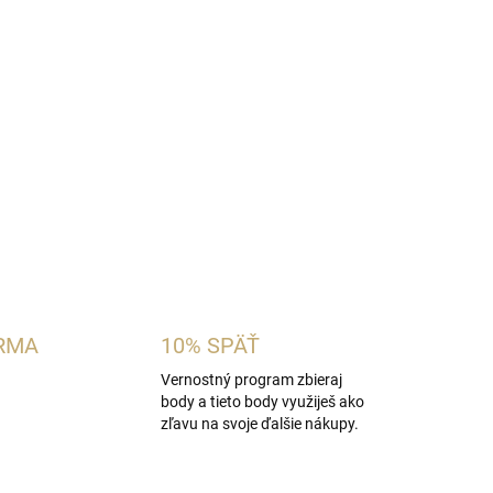
mska vôňa inšpirovaná charakterom
Laura
tý melón, broskyňu, liči a slivku s fréziou,
nom. Čistý základ z pižma, vanilky a santalového
ský charakter.
OPÝTAŤ SA
STRÁŽIŤ
RMA
10% SPÄŤ
Vernostný program zbieraj
body a tieto body využiješ ako
zľavu na svoje ďalšie nákupy.