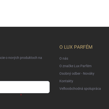
O LUX PARFÉM
ácie o nových produktoch na
O nás
O značke Lux Parfém
Osobný odber - Nováky
Kontakty
Veľkoobchodná spolupráca
sobných údajov