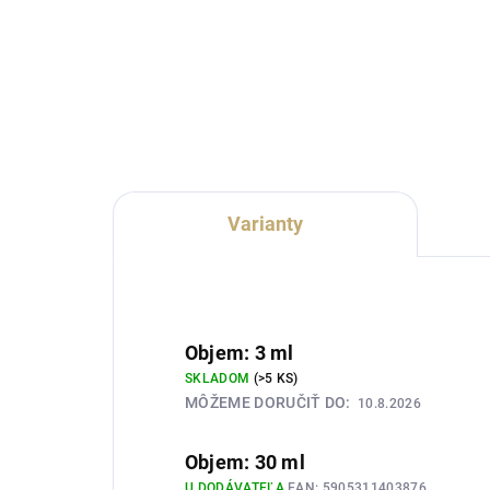
Lux Parfém 188 je moderná
Lux
dámska vôňa inšpirovaná
dám
charakterom Carolina Herrera
cha
212. Spája pomarančový a
svie
kaktusový kvet s bergamotom,
kvet
mandarínkou a bohatou
yla
kompozíciou bielych...
a...
Varianty
Objem: 3 ml
SKLADOM
(>5 KS)
MÔŽEME DORUČIŤ DO:
10.8.2026
Objem: 30 ml
U DODÁVATEĽA
EAN:
5905311403876