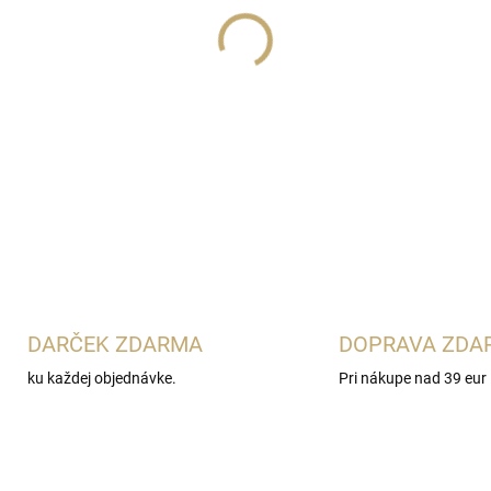
Lux Parfém 165
je jemná dá
Biagiotti Laura
. Spája šťavna
konvalinkou, fialkou a jazmí
dreva jej dodáva nežný a žen
DETAILNÉ INFORMÁCIE
DARČEK ZDARMA
DOPRAVA ZDA
ku každej objednávke.
Pri nákupe nad 39 eur