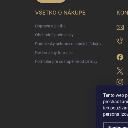
VŠETKO O NÁKUPE
KON
Doprava a platba
Obchodné podmienky
Podmienky ochrany osobných údajov
Reklamačný formular
Formulár pre odstúpenie od zmluvy
Tento web p
prechádzaní
ich použív
LUX PARFÉM NO
personalizo
Nastaven