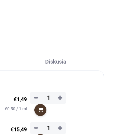
h.
u a
u,
Diskusia
−
+
€1,49
Jednotková
€0,50 / 1 ml
Do košíka
cena:
−
+
€15,49